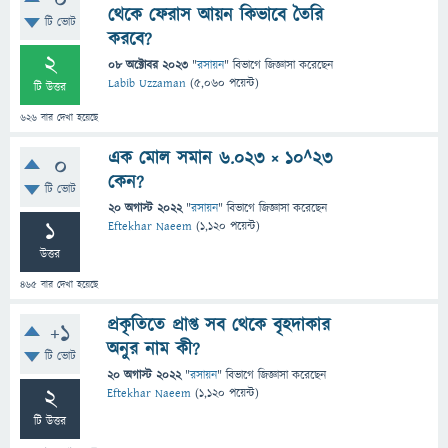
0
থেকে ফেরাস আয়ন কিভাবে তৈরি
টি ভোট
করবে?
2
08 অক্টোবর 2023
"
রসায়ন
" বিভাগে
জিজ্ঞাসা
করেছেন
Labib Uzzaman
(
5,060
পয়েন্ট)
টি উত্তর
626
বার দেখা হয়েছে
এক মোল সমান 6.023 × 10^23
0
কেন?
টি ভোট
20 অগাস্ট 2022
"
রসায়ন
" বিভাগে
জিজ্ঞাসা
করেছেন
1
Eftekhar Naeem
(
1,120
পয়েন্ট)
উত্তর
465
বার দেখা হয়েছে
প্রকৃতিতে প্রাপ্ত সব থেকে বৃহদাকার
+1
অনুর নাম কী?
টি ভোট
20 অগাস্ট 2022
"
রসায়ন
" বিভাগে
জিজ্ঞাসা
করেছেন
2
Eftekhar Naeem
(
1,120
পয়েন্ট)
টি উত্তর