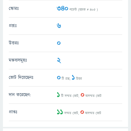
340
স্কোরঃ
পয়েন্ট (র‌্যাংক #
405
)
6
প্রশ্নঃ
0
উত্তরঃ
2
মন্তব্যসমূহঃ
0
1
ভোট দিয়েছেনঃ
টি প্রশ্ন,
উত্তর
1
0
দান করেছেন:
টি সম্মত ভোট,
অসম্মত ভোট
11
0
প্রাপ্তঃ
সম্মত ভোট,
অসম্মত ভোট