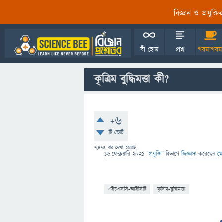
বিজ্ঞান ও প্রযুক্
বী হোম
প্রশ্ন
গরমাগরম
কৃত্রিম বুদ্ধিমত্তা কী?
+6
টি ভোট
7,475
বার দেখা হয়েছে
16 ফেব্রুয়ারি 2021
"
প্রযুক্তি
" বিভাগে
জিজ্ঞাসা
করেছেন
মে
এইচএসসি-আইসিটি
কৃত্রিম-বুদ্ধিমত্তা