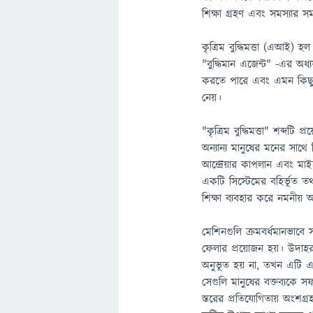
শিক্ষা গ্রহণ এবং সমস্যার স
কৃত্রিম বুদ্ধিমত্তা (এআই) হল 
"বুদ্ধিমান এজেন্ট" -এর অধ্
করতে পারে এবং এমন কিছু পদ
নেয়।
"কৃত্রিম বুদ্ধিমত্তা" শব্দ
অন্যান্য মানুষের মনের সাথে
আন্দ্রেয়ার কাপলান এবং মাইক
একটি সিস্টেমের বহির্ভূত তথ
শিক্ষা ব্যবহার করে নমনীয় 
মেশিনগুলি ক্রমবর্ধমানভাবে স
ফেলার প্রয়োজন হয়। উদাহরণ
অনুভূত হয় না, তখন এটি একট
সেগুলি মানুষের বক্তব্যকে
স্তরের প্রতিযোগিতায় অংশগ্