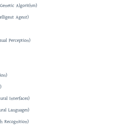
(Genetic Algorithm)
ntelligent Agent)
isual Perception)
ion)
)
tural Interfaces)
atural Languages)
ch Recognition)