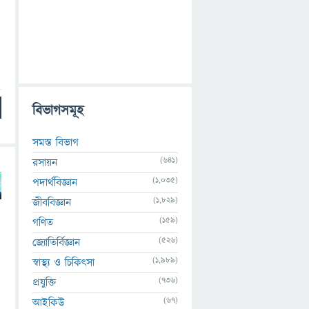
বিভাগসমূহ
সমস্ত বিভাগ
(641)
রসায়ন
(1,035)
পদার্থবিজ্ঞান
(1,829)
জীববিজ্ঞান
(159)
গণিত
(526)
জ্যোতির্বিজ্ঞান
(1,989)
স্বাস্থ্য ও চিকিৎসা
(736)
প্রযুক্তি
(67)
আইকিউ