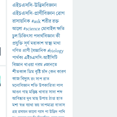
এইচএসসি-উদ্ভিদবিজ্ঞান
এইচএসসি-প্রাণীবিজ্ঞান
রোগ
রাসায়নিক
#ask
শরীর
রক্ত
আলো
#science
মোবাইল
ক্ষতি
চুল
চিকিৎসা
পদার্থবিজ্ঞান
কী
প্রযুক্তি
সূর্য
মহাকাশ
স্বাস্থ্য
মাথা
গণিত
প্রাণী
বৈজ্ঞানিক
#biology
পার্থক্য
এইচএসসি-আইসিটি
বিজ্ঞান
খাওয়া
গরম
#জানতে
শীতকাল
ডিম
বৃষ্টি
চাঁদ
কেন
কারণ
কাজ
বিদ্যুৎ
রং
সাপ
রাত
মনোবিজ্ঞান
শক্তি
উপকারিতা
লাল
আগুন
গাছ
মস্তিষ্ক
খাবার
সাদা
শব্দ
আবিষ্কার
দুধ
মাছ
উপায়
ঠাণ্ডা
হাত
মশা
স্বপ্ন
ব্যাথা
ভয়
তাপমাত্রা
বাতাস
গ্রহ
রসায়ন
কালো
গ্যাস
পা
উদ্ভিদ
পাখি