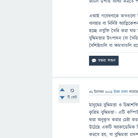
জটিল উপাত্ত ব্যাখ্যা করতে 
এআই গবেষণাকে কতগুলো উপ শাখ
ব্যবহার বা নির্দিষ্ট অ্যাপ্লি
হচ্ছে প্রযুক্তি তৈরি করা য
বুদ্ধিমত্তার উত্‍পাদন (বা 
বৈশিষ্ট্যগুলি বা ক্ষমতাগুল
0
31 ডিসেম্বর 2021
উত্তর প্রদান
করেছ
টি ভোট
মানুষের বুদ্ধিমত্তা ও চিন্তাশক
কৃত্রিম বুদ্ধিমত্তা। এটি কম্
দ্বারা অনুকৃত করার চেষ্টা ক
উঠেছে একটি অ্যাকাডেমিক শ
করতে হয়, যা বুদ্ধিমত্তা 