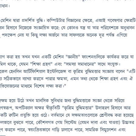
মাধান।
মেশিন দ্বারা প্রদর্শিত বুদ্ধি। কম্পিউটার বিজ্ঞানের ক্ষেত্রে, এআই গবেষণার ক্ষেত্রটি
যয়ন হিসাবে নিজেকে সংজ্ঞায়িত করে: যে কোনও যন্ত্র যা তার পরিবেশকে অনুধাবন
ক্ষেপ নেয় যা কিছু লক্ষ্য অর্জনে তার সাফল্যকে অনেক দূর পর্যন্ত এগিয়ে
টি প্রয়োগ করা হয় তখন যখন একটি মেশিন "জ্ঞানীয়" ফাংশনগুলিকে কার্যকর করে যা
 মিল থাকে, যেমন "শিক্ষা গ্রহণ" এবং "সমস্যা সমাধানের" সাথে সংযুক্ত।
েল হেনলিন আর্টিফিশিয়াল ইন্টেলিজেন্স বা কৃত্রিম বুদ্ধিমত্তার সংজ্ঞায় বলেন "এটি
্য সঠিকভাবে ব্যাখ্যা করতে পারার ক্ষমতা, এমন তথ্য থেকে শিক্ষা গ্রহণ এবং ঐ
অভিযোজনের মাধ্যমে বিশেষ লক্ষ্য করা।"
ক্ষম হয়ে উঠে তখন মানসিক সুবিধার জন্য বুদ্ধিমত্তাকে সংজ্ঞা থেকে সরিয়ে
স্বরূপ, অপটিক্যাল অক্ষর স্বীকৃতিটি "কৃত্রিম বুদ্ধিমত্তার" উদাহরণ হিসাবে আর
ি রুটিন প্রযুক্তি হয়ে ওঠে। বর্তমানে যে সক্ষমতাগুলোকে শ্রেণীবদ্ধ করা হয়েছে
 সফলভাবে বুঝতে পারে, কৌশলগত গেম সিস্টেম (যেমন দাবা এবং যাওয়া) উচ্চতর
রহণ করতে পারে, স্বয়ংক্রিয়ভাবে গাড়ি চালাতে পারে, সামরিক সিমুলেশন এবং