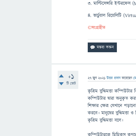
৩. মাল্টিসেন্সরি ইন্টরফেস
৪. ভার্চুয়াল রিয়েলিটি (Virt
©️সংগ্রহীত
+1
27 জুন 2021
উত্তর প্রদান
করেছেন
ম
টি ভোট
কৃত্রিম বুদ্ধিমত্তা কম্পিউটার
কম্পিউটার দ্বারা অনুকৃত কর
শিক্ষার ক্ষেত্র যেখানে পড়া
করবে। মানুষের বুদ্ধিমত্তা ও চি
কৃত্রিম বুদ্ধিমত্তা বলে।
কম্পিউটারকে মিমিকস কগন