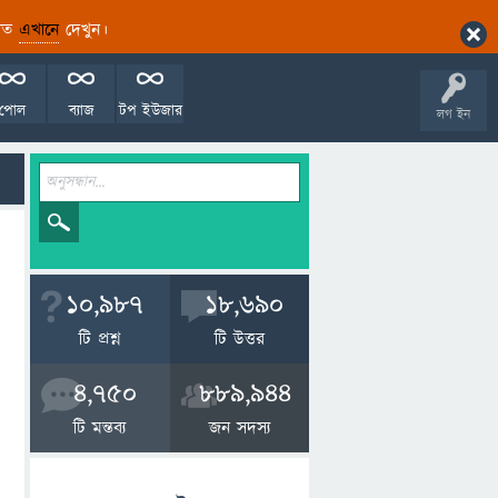
ারিত
এখানে
দেখুন।
পোল
ব্যাজ
টপ ইউজার
লগ ইন
10,987
18,690
টি প্রশ্ন
টি উত্তর
4,750
889,944
টি মন্তব্য
জন সদস্য