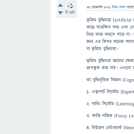
+1
24 ফেব্রুয়ারি 2021
উত্তর প্রদান
করে
টি ভোট
কৃত্রিম বুদ্ধিমত্তা (Artifi
কাছে সংরক্ষিত তথ্য এবং প
নিয়ে কাজ করতে পারে না। ক
জন্য এর ভিতর অনেক সমস্যার
বা কৃত্রিম বুদ্ধিমত্তা।
কৃত্রিম বুদ্ধিমত্তা জ্ঞানের ক
গ্রুপভুক্ত করা যায়। এগুলো
ক) বুদ্ধিবৃত্তিক বিজ্ঞান (Co
১. এক্সপার্ট সিস্টেম (Exp
২. লানিং সিস্টেম (Learni
৩. ফাজি লজিক (Fuzzy Lo
৪. নিউরাল নেটওয়ার্ক (Neu