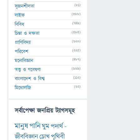
(81)
সৃজনশীলতা
(388)
লাইফ
(749)
বিবিধ
(385)
চিন্তা ও দক্ষতা
(620)
প্রাণিবিদ্যা
(225)
পরিবেশ
(487)
মনোবিজ্ঞান
(669)
তত্ত্ব ও গবেষণা
(112)
বাংলাদেশ ও বিশ্ব
(62)
মিথোলজি
সর্বাপেক্ষা জনপ্রিয় ট্যাগসমূহ
মানুষ
পানি
ঘুম
পদার্থ
-
জীববিজ্ঞান
চোখ
পৃথিবী