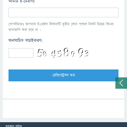
আমার ই-মেইলঃ
গোপনীয়তাঃ আপনার ই-মেইল ঠিকানাটি তৃতীয় কোন পক্ষের নিকট বিক্রয় কিংবা
ভাগাভাগি করা হবে না ।
অনাযাচিত যাচাইকরণ:
মতামত পাঠান