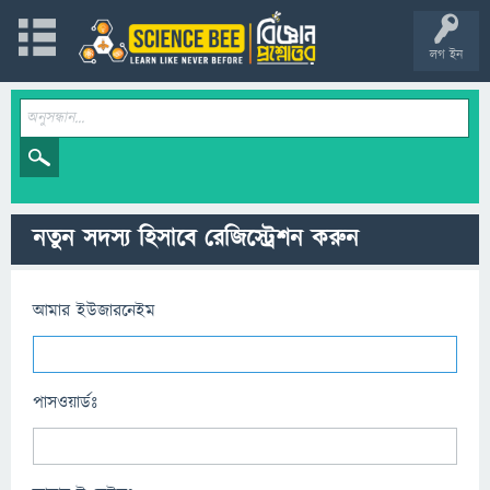
লগ ইন
নতুন সদস্য হিসাবে রেজিস্ট্রেশন করুন
আমার ইউজারনেইম
পাসওয়ার্ডঃ