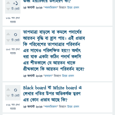
ঊর্ধ্ব মরীচিকার উদাহরণ কী?
+1
25 অগাস্ট 2023
"
পদার্থবিজ্ঞান
" বিভাগে
উত্তর প্রদান
টি ভোট
839
বার দেখা
হয়েছে
তাপমাত্রা বাড়লে বা কমলে পদার্থের
0
আয়তন বৃদ্ধি বা হ্রাস পায়। এই প্রভাব
টি ভোট
কি পরিবেশের তাপমাত্রার পরিবর্তন
685
বার দেখা
এর সাথেও পরিলক্ষিত হয়?? অর্থাৎ
হয়েছে
ধরা যাক একটা কঠিন পদার্থ কলসি
এর শীতকালে যে আয়তন থাকে
গ্রীষ্মকালে কি আয়তন পরিবর্তন হবে?
25 অগাস্ট 2023
"
রসায়ন
" বিভাগে
উত্তর প্রদান
Black board বা White board এ
0
লেখার গতির উপর অভিকর্ষজ ত্বরণ
টি ভোট
এর কোন প্রভাব আছে কি?
529
বার দেখা
25 অগাস্ট 2023
"
পদার্থবিজ্ঞান
" বিভাগে
উত্তর প্রদান
হয়েছে