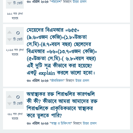
30 এপ্রিল 2023
"
পরিবেশ
" বিভাগে
উত্তর প্রদান
টি ভোট
992
বার দেখা
হয়েছে
মেয়েদের বিএমআর =655+
0
(9.6×ওজন কেজি)+(1.8×উচ্চতা
টি ভোট
সে.মি)-(4.7×বয়স বছর) ছেলেদের
2,094
বার দেখা
বিএমআর =66+(13.7×ওজন কেজি)+
হয়েছে
(5×উচ্চতা সে.মি)-( 6.8×বয়স বছর)
এই দুটি সূত্র কীভাবে করা হয়েছে?
একটু explain করলে ভালো হতো।
30 এপ্রিল 2023
"
জীববিজ্ঞান
" বিভাগে
উত্তর প্রদান
অস্বাস্থ্যকর রক্ত ​​শিরাগুলির কারণগুলি
0
কী কী? কীভাবে আমরা আমাদের রক্ত
টি ভোট
​​শিরাগুলিকে প্রাকৃতিকভাবে স্বাস্থ্যকর
291
বার দেখা
করে তুলতে পারি?
হয়েছে
30 এপ্রিল 2023
"
স্বাস্থ্য ও চিকিৎসা
" বিভাগে
উত্তর প্রদান