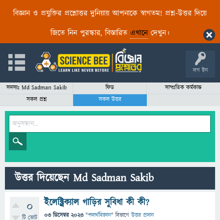
বিজ্ঞান ও প্রযুক্তির প্রশ্নোত্তর দুনিয়ায় আপনাকে স্বাগতম! প্রশ্ন-উত্তর দিয়ে
জিতে নিন পুরস্কার, বিস্তারিত
এখানে
দেখুন।
লগ ইন
সদস্যঃ Md Sadman Sakib
ফিড
সাম্প্রতিক কর্মকান্ড
সকল প্রশ্ন
সকল উত্তর
উত্তর দিয়েছেন Md Sadman Sakib
ইলেক্ট্রিক্যাল গাড়ির সুবিধা কী কী?
0
03 ডিসেম্বর 2023
"
পদার্থবিজ্ঞান
" বিভাগে
উত্তর প্রদান
টি ভোট