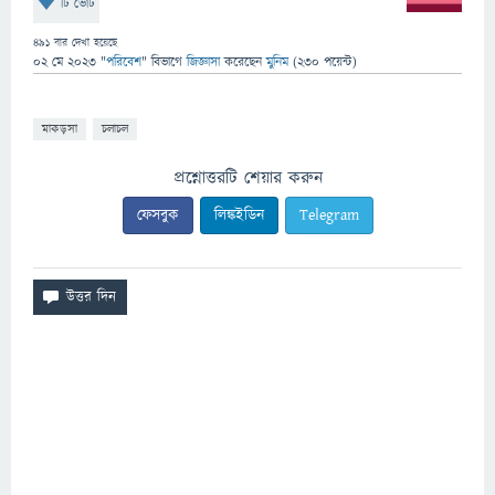
টি ভোট
491
বার দেখা হয়েছে
02 মে 2023
"
পরিবেশ
" বিভাগে
জিজ্ঞাসা
করেছেন
মুনিম
(
230
পয়েন্ট)
মাকড়সা
চলাচল
প্রশ্নোত্তরটি শেয়ার করুন
ফেসবুক
লিঙ্কইডিন
Telegram