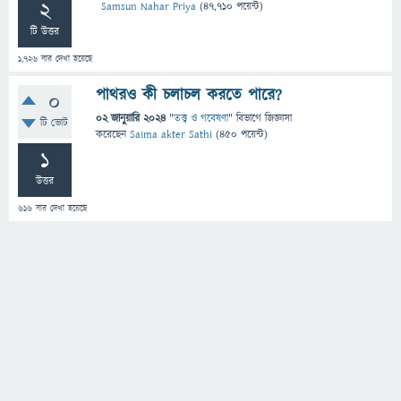
2
Samsun Nahar Priya
(
47,710
পয়েন্ট)
টি উত্তর
1,726
বার দেখা হয়েছে
পাথরও কী চলাচল করতে পারে?
0
02 জানুয়ারি 2024
"
তত্ত্ব ও গবেষণা
" বিভাগে
জিজ্ঞাসা
টি ভোট
করেছেন
Saima akter Sathi
(
450
পয়েন্ট)
1
উত্তর
616
বার দেখা হয়েছে