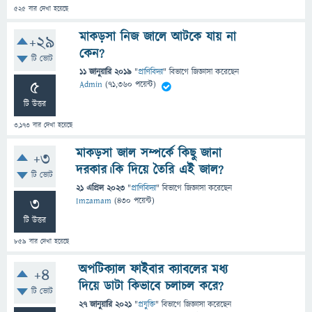
525
বার দেখা হয়েছে
মাকড়সা নিজ জালে আটকে যায় না
+29
কেন?
টি ভোট
11 জানুয়ারি 2019
"
প্রাণিবিদ্যা
" বিভাগে
জিজ্ঞাসা
করেছেন
5
Admin
(
71,360
পয়েন্ট)
টি উত্তর
3,173
বার দেখা হয়েছে
মাকড়সা জাল সম্পর্কে কিছু জানা
+3
দরকার।কি দিয়ে তৈরি এই জাল?
টি ভোট
21 এপ্রিল 2023
"
প্রাণিবিদ্যা
" বিভাগে
জিজ্ঞাসা
করেছেন
3
Imzamam
(
430
পয়েন্ট)
টি উত্তর
859
বার দেখা হয়েছে
অপটিক্যাল ফাইবার ক্যাবলের মধ্য
+4
দিয়ে ডাটা কিভাবে চলাচল করে?
টি ভোট
27 জানুয়ারি 2021
"
প্রযুক্তি
" বিভাগে
জিজ্ঞাসা
করেছেন