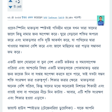
+1
টি ভোট
02 মে 2023
উত্তর প্রদান
করেছেন
Md Sadman Sakib
(
4,640
পয়েন্ট)
ওয়েব-স্পিনিং মাকড়সা স্পষ্টতই গতিহীন থাকে যখন তারা তাদের
জালে কিছু নামার জন্য অপেক্ষা করে। ঘুরে বেড়ানো শক্তির অপচয়
করে এবং মাকড়সার প্রতি দৃষ্টি আকর্ষণ করে, যা পাখিদের দ্বারা
খাওয়ার সম্ভাবনা বেশি করে এবং জালে মাছিদের ধরা পড়ার সম্ভাবনা
কম করে।
একটি জাল ঘোরানো বা বুনা বেশ একটি কষ্টকর ও সময়সাপেক্ষ
প্রক্রিয়া এবং আশ্চর্যের বিষয় একটি মাকড়সাকে পোকামাকড় ​​ধরার
জন্য কয়েক দিন বা সপ্তাহ অপেক্ষা করতে হতে পারে, তাই যতটা সম্ভব
শক্তি সংরক্ষণ করা গুরুত্বপূর্ণ। শিকার করার ক্ষেত্রে মাকড়সারা
অনেক বেশি সক্রিয়, কিন্তু তাদের মধ্যে অনেকেই নিশাচর শিকারী এবং
প্রায়ই বাসা বা পাথরের নীচে দিন কাটায় - আবার, এটি শক্তি সংরক্ষণ
এবং শিকার হওয়া এড়াতে।
জায়ান্ট হাউস স্পাইডার (টেজেনারিয়া ডুয়েলিকা) - যাকে আপনি