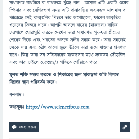
সাধারণত বাথটাবে বা বাথরুমে খুঁজে পান - আসলে এটি একটি ওয়েব
স্পিনার এবং বেশিরভাগ সময় এটি বাসাবাড়ির অব্যবহৃত মালামাল বা
গ্যারেজে সেই বাক্সগুলির পিছনে তার অগোছালো, ফানেল-আকৃতির
ওয়েবের ভিতরে থাকে। আপনি আসলে যাদের (মাকড়সা) বাড়ির
চারপাশে ঘোরাঘুরি করতে দেখেন তারা সাধারণত পুরুষরা গ্রীষ্মের
শেষের দিকে এবং শরতের শুরুতে সঙ্গীর সন্ধান করে। তারা সহজেই
চমকে যায় এবং হঠাৎ আলো জ্বলে উঠলে তারা জমে যাওয়ার প্রবণতা
রাখে। কিন্তু তারা সব সত্যিকারের মাকড়সার মধ্যে দ্রুততম দৌড়বিদ
এবং তারা চাইলে 0.53m/s গতিতে পৌঁছাতে পারে।
মূলত শক্তি সঞ্চয় করতে ও শিকারের জন্য মাকড়সা অতি বিলম্বে
নিজের স্থান পরিবর্তন করে।
ধন্যবাদ।
তথ্যসূত্রঃ
https://www.sciencefocus.com