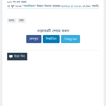
1,177
বার দেখা হয়েছে
25 জুন 2023
"
পদার্থবিজ্ঞান
" বিভাগে
জিজ্ঞাসা
করেছেন
Rafikul Al Imran
(
5,390
পয়েন্ট)
রাবার
তৈরি
প্রশ্নোত্তরটি শেয়ার করুন
ফেসবুক
লিঙ্কইডিন
Telegram