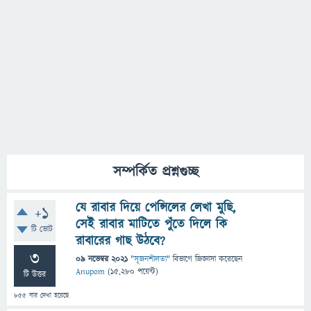
সম্পর্কিত প্রশ্নগুচ্ছ
যে রাবার দিয়ে পেন্সিলের লেখা মুছি,
+1
সেই রাবার মাটিতে পুঁতে দিলে কি
টি ভোট
রাবারের গাছ উঠবে?
3
09 নভেম্বর 2021
"
সৃজনশীলতা
" বিভাগে
জিজ্ঞাসা
করেছেন
Anupom
(
15,280
পয়েন্ট)
টি উত্তর
855
বার দেখা হয়েছে