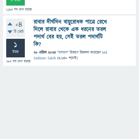
টি উত্তর
1,194
বার দেখা হয়েছে
রাবার দীর্ঘদিন বায়ুরোধক পাত্রে রেখে
+4
দিলে রাবার থেকে এক ধরনের তরল
টি ভোট
পদার্থ বের হয়, সেই তরল পদার্থটি
1
কি?
উত্তর
20 এপ্রিল 2023
"
রসায়ন
" বিভাগে
জিজ্ঞাসা
করেছেন
Md
Sadman Sakib
(
4,640
পয়েন্ট)
293
বার দেখা হয়েছে