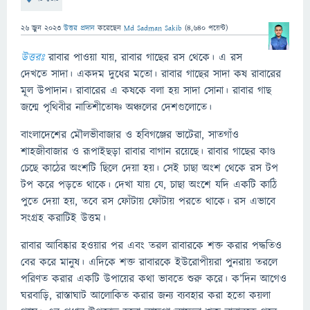
26 জুন 2023
উত্তর প্রদান
করেছেন
Md Sadman Sakib
(
4,640
পয়েন্ট)
উত্তরঃ
রাবার পাওয়া যায়, রাবার গাছের রস থেকে। এ রস
দেখতে সাদা। একদম দুধের মতো। রাবার গাছের সাদা কষ রাবারের
মূল উপাদান। রাবারের এ কষকে বলা হয় সাদা সোনা। রাবার গাছ
জন্মে পৃথিবীর নাতিশীতোষ্ণ অঞ্চলের দেশগুলোতে।
বাংলাদেশের মৌলভীবাজার ও হবিগঞ্জের ভাটেরা, সাতগাঁও
শাহজীবাজার ও রূপাইছড়া রাবার বাগান রয়েছে। রাবার গাছের কাণ্ড
চেছে কাঠের অংশটি ছিলে দেয়া হয়। সেই চাছা অংশ থেকে রস টপ
টপ করে পড়তে থাকে। দেখা যায় যে, চাছা অংশে যদি একটি কাঠি
পুতে দেয়া হয়, তবে রস ফোঁটায় ফোঁটায় পরতে থাকে। রস এভাবে
সংগ্রহ করাটিই উত্তম।
রাবার আবিষ্কার হওয়ার পর এবং তরল রাবারকে শক্ত করার পদ্ধতিও
বের করে মানুষ। এদিকে শক্ত রাবারকে ইউরোপীয়রা পুনরায় তরলে
পরিণত করার একটি উপায়ের কথা ভাবতে শুরু করে। ক’দিন আগেও
ঘরবাড়ি, রাস্তাঘাট আলোকিত করার জন্য ব্যবহার করা হতো কয়লা