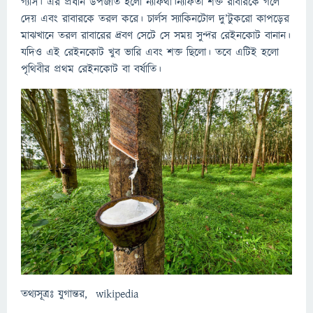
গ্যাস। এর প্রধান উপজাত হলো ন্যাফথা।ন্যাফতা শক্ত রাবারকে গলে
দেয় এবং রাবারকে তরল করে। চার্লস স্যাকিনটোল দু’টুকরো কাপড়ের
মাঝখানে তরল রাবারের দ্রবণ সেটে সে সময় সুন্দর রেইনকোট বানান।
যদিও এই রেইনকোট খুব ভারি এবং শক্ত ছিলো। তবে এটিই হলো
পৃথিবীর প্রথম রেইনকোট বা বর্ষাতি।
তথ্যসূত্রঃ যুগান্তর, wikipedia