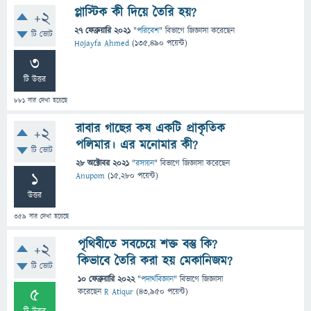
প্লাস্টিক কী দিয়ে তৈরি হয়?
+2
27 ফেব্রুয়ারি 2021
"
পরিবেশ
" বিভাগে
জিজ্ঞাসা
করেছেন
টি ভোট
Hojayfa Ahmed
(
135,490
পয়েন্ট)
3
টি উত্তর
881
বার দেখা হয়েছে
রাবার গাছের কষ একটি প্রাকৃতিক
+2
পলিমার। এর মনোমার কী?
টি ভোট
28 অক্টোবর 2021
"
রসায়ন
" বিভাগে
জিজ্ঞাসা
করেছেন
1
Anupom
(
15,280
পয়েন্ট)
উত্তর
359
বার দেখা হয়েছে
পৃথিবীতে সবচেয়ে শক্ত বস্তু কি?
+2
কিভাবে তৈরি করা হয় মেকানিজম?
টি ভোট
10 ফেব্রুয়ারি 2022
"
পদার্থবিজ্ঞান
" বিভাগে
জিজ্ঞাসা
5
করেছেন
R Atiqur
(
43,950
পয়েন্ট)