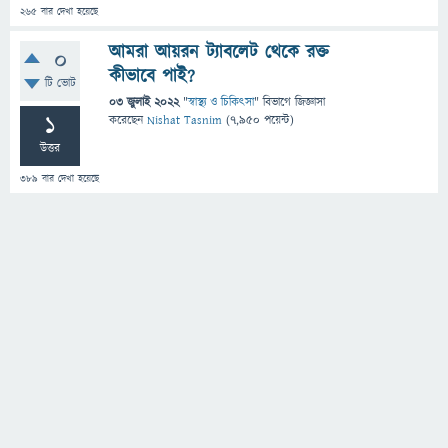
265
বার দেখা হয়েছে
আমরা আয়রন ট্যাবলেট থেকে রক্ত
0
কীভাবে পাই?
টি ভোট
03 জুলাই 2022
"
স্বাস্থ্য ও চিকিৎসা
" বিভাগে
জিজ্ঞাসা
1
করেছেন
Nishat Tasnim
(
7,950
পয়েন্ট)
উত্তর
389
বার দেখা হয়েছে