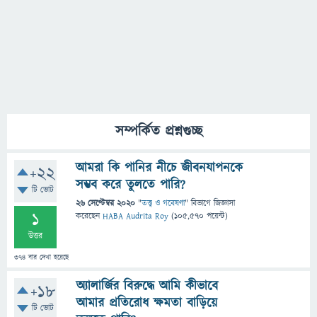
সম্পর্কিত প্রশ্নগুচ্ছ
আমরা কি পানির নীচে জীবনযাপনকে
+22
সম্ভব করে তুলতে পারি?
টি ভোট
26 সেপ্টেম্বর 2020
"
তত্ত্ব ও গবেষণা
" বিভাগে
জিজ্ঞাসা
1
করেছেন
HABA Audrita Roy
(
105,570
পয়েন্ট)
উত্তর
374
বার দেখা হয়েছে
অ্যালার্জির বিরুদ্ধে আমি কীভাবে
+18
আমার প্রতিরোধ ক্ষমতা বাড়িয়ে
টি ভোট