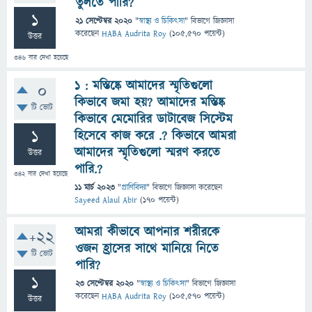
তুলতে পারি?
1
21 সেপ্টেম্বর 2020
"
স্বাস্থ্য ও চিকিৎসা
" বিভাগে
জিজ্ঞাসা
করেছেন
HABA Audrita Roy
(
105,570
পয়েন্ট)
উত্তর
346
বার দেখা হয়েছে
১ : মস্তিষ্কে আমাদের স্মৃতিগুলো
0
কিভাবে জমা হয়? আমাদের মস্তিষ্ক
টি ভোট
কিভাবে মেমোরির ডাটাবেজ সিস্টেম
1
হিসেবে কাজ করে .? কিভাবে আমরা
আমাদের স্মৃতিগুলো স্মরণ করতে
উত্তর
পারি.?
342
বার দেখা হয়েছে
11 মার্চ 2023
"
প্রাণিবিদ্যা
" বিভাগে
জিজ্ঞাসা
করেছেন
Sayeed Alaul Abir
(
170
পয়েন্ট)
আমরা কীভাবে আপনার শরীরকে
+22
ওজন হ্রাসের সাথে মানিয়ে নিতে
টি ভোট
পারি?
1
23 সেপ্টেম্বর 2020
"
স্বাস্থ্য ও চিকিৎসা
" বিভাগে
জিজ্ঞাসা
করেছেন
HABA Audrita Roy
(
105,570
পয়েন্ট)
উত্তর