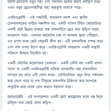
অ্যান্টি-প্ল্যাটলেট ওষুধ সহ) এবং বিদ্যমান রক্তের জমাট দ্রবীভূত করে
এমন ওষুধ (থ্রম্বোলাইটিক্স সহ) অন্তর্ভুক্ত থাকতে পারে।
এনজিওপ্লাস্টি - এই পদ্ধতিটি, সাধারণত অবশ এবং স্থানীয়
চেতনানাশকের অধীনে সঞ্চালিত হয়, একটি পাতলা টিউব (ক্যাথেটার)
একটি ছোট ছিদ্রের মাধ্যমে সরু রক্তনালীতে থ্রেড করা জড়িত থাকে,
সাধারণত পায়ে। একবার ক্যাথেটার সরু বা অবরুদ্ধ স্থানে পৌঁছালে,
এর ডগায় থাকা ছোট বেলুনটি স্ফীত হয়। এটি রক্তনালীকে প্রশস্ত করে
এবং রক্ত ​​​​প্রবাহ উন্নত করে। এনজিওপ্লাস্টি সাধারণত একটি অস্থায়ী
পরিমাপ হিসাবে বিবেচিত হয়।
একটি স্টেন্টের অস্ত্রোপচার ঢোকানো - একটি স্টেন্ট হল একটি ধাতব
'হাতা' যা একটি এনজিওপ্লাস্টি প্রক্রিয়া চলাকালীন সরু রক্তনালীতে
লাগানো হয় যাতে এটি খোলা থাকে। স্টেন্টগুলিকে ওষুধ দিয়ে গর্ভধারণ
করা যেতে পারে যা দাগ টিস্যুকে রক্তনালীর চিকিত্সা করা অংশকে
সংকুচিত করা থেকে রোধ করতে সহায়তা করে।
অ্যাথেরেক্টমি - এই অপারেশনে একটি ছোট স্ক্যাল্পেলের মতো যন্ত্র দিয়ে
চর্বিযুক্ত বাধা কেটে ফেলা জড়িত।