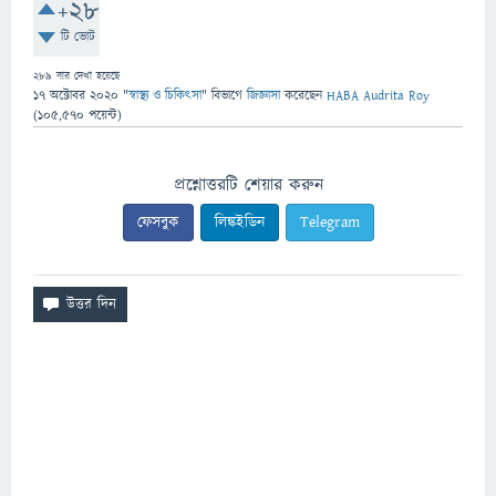
+28
টি ভোট
289
বার দেখা হয়েছে
17 অক্টোবর 2020
"
স্বাস্থ্য ও চিকিৎসা
" বিভাগে
জিজ্ঞাসা
করেছেন
HABA Audrita Roy
(
105,570
পয়েন্ট)
প্রশ্নোত্তরটি শেয়ার করুন
ফেসবুক
লিঙ্কইডিন
Telegram