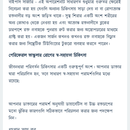
বাইপাস সার্জারি - এই অপারেশনটি সাধারণত শুধুমাত্র গুরুতর ক্ষেত্রেই
বিবেচনা করা হয় যেগুলি অন্যান্য চিকিত্সায় সাড়া দেয় না বা রোগাক্রান্ত
রক্তনালীর বড় অংশ জড়িত থাকে। সুস্থ শিরার একটি অংশ শরীরের
অন্য কোথাও থেকে নেওয়া হয় এবং আক্রান্ত রক্তনালীতে ব্লকের
চারপাশে রক্ত ​​প্রবাহকে পুনরায় রুট করার জন্য অস্ত্রোপচারের মাধ্যমে
গ্রাফ্ট করা হয়। একজন সার্জন কখনও কখনও রক্ত ​​​​প্রবাহকে বিচ্যুত
করার জন্য সিন্থেটিক টিউবিংয়ের টুকরো ব্যবহার করতে পারেন।
পেরিফেরাল ভাস্কুলার রোগের স্ব-সহায়তা চিকিত্সা
জীবনধারা পরিবর্তন চিকিত্সার একটি গুরুত্বপূর্ণ অংশ। আপনার ডাক্তার
দ্বারা পরিচালিত হন, তবে সাধারণ স্ব-সহায়তা পরামর্শগুলির মধ্যে
রয়েছে:
আপনার ডাক্তারের পরামর্শ অনুযায়ী ডায়াবেটিস বা উচ্চ রক্তচাপের
মতো ঝুঁকির কারণগুলি সঠিকভাবে পরিচালনা করার জন্য পদক্ষেপ
নিন।
ধুমপান ত্যাগ কর.