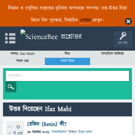
বিজ্ঞান ও প্রযুক্তির প্রশ্নোত্তর দুনিয়ায় আপনাকে স্বাগতম! প্রশ্ন-উত্তর দিয়ে
জিতে নিন পুরস্কার, বিস্তারিত
এখানে
দেখুন।
লগ ইন
সদস্যঃ Ifaz Mahi
ফিড
সাম্প্রতিক কর্মকান্ড
সকল প্রশ্ন
সকল উত্তর
উত্তর দিয়েছেন Ifaz Mahi
রেজিন (Resin) কী?
0
19 নভেম্বর 2021
"
পদার্থবিজ্ঞান
" বিভাগে
উত্তর প্রদান
টি ভোট