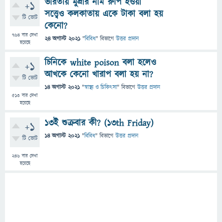
ভারতীয় মুদ্রার নাম রুপি হওয়া
+1
সত্ত্বেও কলকাতায় একে টাকা বলা হয়
টি ভোট
কেনো?
764
বার দেখা
24 অগাস্ট 2021
"
বিবিধ
" বিভাগে
উত্তর প্রদান
হয়েছে
চিনিকে white poison বলা হলেও
+1
আখকে কেনো খারাপ বলা হয় না?
টি ভোট
14 অগাস্ট 2021
"
স্বাস্থ্য ও চিকিৎসা
" বিভাগে
উত্তর প্রদান
513
বার দেখা
হয়েছে
১৩ই শুক্রবার কী? (13th Friday)
+1
14 অগাস্ট 2021
"
বিবিধ
" বিভাগে
উত্তর প্রদান
টি ভোট
246
বার দেখা
হয়েছে