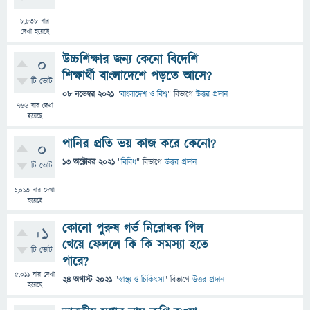
8,838
বার
দেখা হয়েছে
উচ্চশিক্ষার জন্য কেনো বিদেশি
0
শিক্ষার্থী বাংলাদেশে পড়তে আসে?
টি ভোট
08 নভেম্বর 2021
"
বাংলাদেশ ও বিশ্ব
" বিভাগে
উত্তর প্রদান
766
বার দেখা
হয়েছে
পানির প্রতি ভয় কাজ করে কেনো?
0
13 অক্টোবর 2021
"
বিবিধ
" বিভাগে
উত্তর প্রদান
টি ভোট
1,013
বার দেখা
হয়েছে
কোনো পুরুষ গর্ভ নিরোধক পিল
+1
খেয়ে ফেললে কি কি সমস্যা হতে
টি ভোট
পারে?
5,011
বার দেখা
24 অগাস্ট 2021
"
স্বাস্থ্য ও চিকিৎসা
" বিভাগে
উত্তর প্রদান
হয়েছে