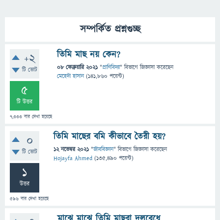
সম্পর্কিত প্রশ্নগুচ্ছ
তিমি মাছ নয় কেন?
+2
08 ফেব্রুয়ারি 2021
"
প্রাণিবিদ্যা
" বিভাগে
জিজ্ঞাসা
করেছেন
টি ভোট
মেহেদী হাসান
(
141,860
পয়েন্ট)
5
টি উত্তর
7,333
বার দেখা হয়েছে
তিমি মাছের বমি কীভাবে তৈরী হয়?
0
12 নভেম্বর 2021
"
জীববিজ্ঞান
" বিভাগে
জিজ্ঞাসা
করেছেন
টি ভোট
Hojayfa Ahmed
(
135,490
পয়েন্ট)
1
উত্তর
596
বার দেখা হয়েছে
মাঝে মাঝে তিমি মাছরা দলবেধে