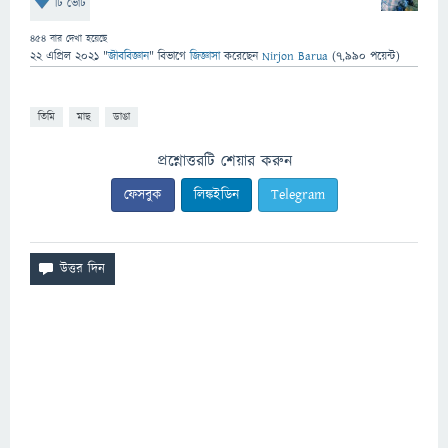
টি ভোট
454
বার দেখা হয়েছে
22 এপ্রিল 2021
"
জীববিজ্ঞান
" বিভাগে
জিজ্ঞাসা
করেছেন
Nirjon Barua
(
7,990
পয়েন্ট)
তিমি
মাছ
ডাঙা
প্রশ্নোত্তরটি শেয়ার করুন
ফেসবুক
লিঙ্কইডিন
Telegram