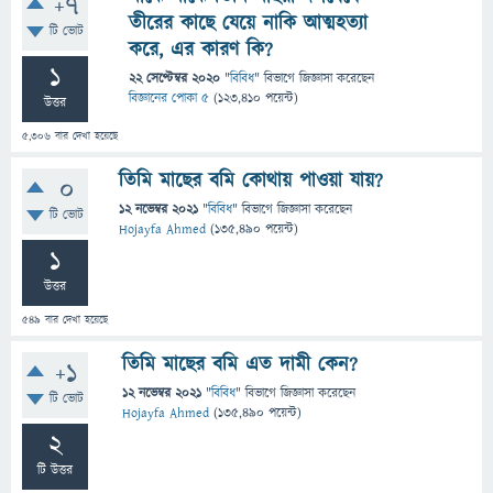
+7
তীরের কাছে যেয়ে নাকি আত্মহত্যা
টি ভোট
করে, এর কারণ কি?
1
22 সেপ্টেম্বর 2020
"
বিবিধ
" বিভাগে
জিজ্ঞাসা
করেছেন
বিজ্ঞানের পোকা ৫
(
123,410
পয়েন্ট)
উত্তর
5,306
বার দেখা হয়েছে
তিমি মাছের বমি কোথায় পাওয়া যায়?
0
12 নভেম্বর 2021
"
বিবিধ
" বিভাগে
জিজ্ঞাসা
করেছেন
টি ভোট
Hojayfa Ahmed
(
135,490
পয়েন্ট)
1
উত্তর
549
বার দেখা হয়েছে
তিমি মাছের বমি এত দামী কেন?
+1
12 নভেম্বর 2021
"
বিবিধ
" বিভাগে
জিজ্ঞাসা
করেছেন
টি ভোট
Hojayfa Ahmed
(
135,490
পয়েন্ট)
2
টি উত্তর