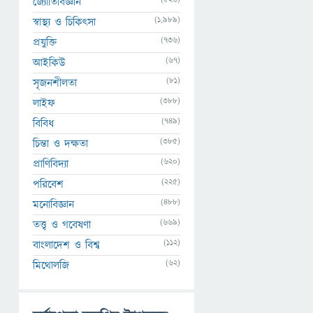
জ্যোতির্বিজ্ঞান
(1,989)
স্বাস্থ্য ও চিকিৎসা
(736)
প্রযুক্তি
(67)
আইকিউ
(81)
সৃজনশীলতা
(388)
লাইফ
(749)
বিবিধ
(385)
চিন্তা ও দক্ষতা
(620)
প্রাণিবিদ্যা
(225)
পরিবেশ
(488)
মনোবিজ্ঞান
(669)
তত্ত্ব ও গবেষণা
(112)
বাংলাদেশ ও বিশ্ব
(62)
মিথোলজি