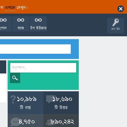
ারিত
এখানে
দেখুন।
পোল
ব্যাজ
টপ ইউজার
লগ ইন
10,989
18,690
টি প্রশ্ন
টি উত্তর
4,750
890,242