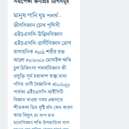
সর্বাপেক্ষা জনপ্রিয় ট্যাগসমূহ
মানুষ
পানি
ঘুম
পদার্থ
-
জীববিজ্ঞান
চোখ
পৃথিবী
এইচএসসি-উদ্ভিদবিজ্ঞান
এইচএসসি-প্রাণীবিজ্ঞান
রোগ
রাসায়নিক
#ask
শরীর
রক্ত
আলো
#science
মোবাইল
ক্ষতি
চুল
চিকিৎসা
পদার্থবিজ্ঞান
কী
প্রযুক্তি
সূর্য
মহাকাশ
স্বাস্থ্য
মাথা
গণিত
প্রাণী
বৈজ্ঞানিক
#biology
পার্থক্য
এইচএসসি-আইসিটি
বিজ্ঞান
খাওয়া
গরম
#জানতে
শীতকাল
ডিম
বৃষ্টি
চাঁদ
কেন
কারণ
কাজ
বিদ্যুৎ
রং
সাপ
রাত
মনোবিজ্ঞান
শক্তি
উপকারিতা
লাল