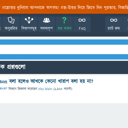
তির প্রশ্নোত্তর দুনিয়ায় আপনাকে স্বাগতম! প্রশ্ন-উত্তর দিয়ে জিতে নিন পুরস্কার, বিস্ত
!
অনুত্তরিত
বিভাগসমূহ
সদস্যবৃন্দ
প্রশ্ন করুন
FAQ
চ্যাট রুম
ক প্রশ্নগুলো
ison বলা হলেও আখকে কেনো খারাপ বলা হয় না?
চিকিৎসা
" বিভাগে
জিজ্ঞাসা
করেছেন
Ifaz Mahi
(
1,920
পয়েন্ট)