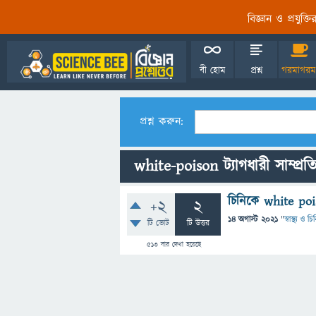
বিজ্ঞান ও প্রযুক্
বী হোম
প্রশ্ন
গরমাগরম
প্রশ্ন করুন:
white-poison ট্যাগধারী সাম্প্রতি
চিনিকে white po
+2
2
14 অগাস্ট 2021
"
স্বাস্থ্য ও 
টি ভোট
টি উত্তর
513
বার দেখা হয়েছে