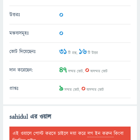
0
উত্তরঃ
0
মন্তব্যসমূহঃ
31
16
ভোট দিয়েছেনঃ
টি প্রশ্ন,
টি উত্তর
47
0
দান করেছেন:
সম্মত ভোট,
অসম্মত ভোট
9
0
প্রাপ্তঃ
সম্মত ভোট,
অসম্মত ভোট
sahidul এর ওয়াল
এই ওয়ালে পোস্ট করতে চাইলে দয়া করে
লগ ইন করুন
কিংবা