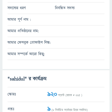
সদস্যের ধরণ
নিবন্ধিত সদস্য
আমার পূর্ণ নাম :
আমার প্রতিষ্ঠানের নাম:
আমার ফেসবুক প্রোফাইল লিঙ্ক:
আমার সম্পর্কে আরো কিছু:
"sahidul" র কার্যক্রম
920
স্কোরঃ
পয়েন্ট (র‌্যাংক #
225
)
9
প্রশ্নঃ
(
8
নির্বাচিত সর্বোত্তম উত্তর সম্বলিত)