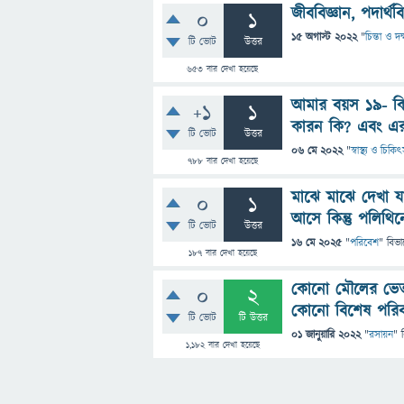
জীববিজ্ঞান, পদার্
0
1
15 অগাস্ট 2022
"
চিন্তা ও দক
টি ভোট
উত্তর
653
বার দেখা হয়েছে
আমার বয়স ১৯- কি
+1
1
কারন কি? এবং এর
টি ভোট
উত্তর
06 মে 2022
"
স্বাস্থ্য ও চিকি
788
বার দেখা হয়েছে
মাঝে মাঝে দেখা য
0
1
আসে কিন্তু পলিথ
টি ভোট
উত্তর
16 মে 2025
"
পরিবেশ
" বিভা
187
বার দেখা হয়েছে
কোনো মৌলের ভেতর
0
2
কোনো বিশেষ পরিবর
টি ভোট
টি উত্তর
01 জানুয়ারি 2022
"
রসায়ন
" 
1,182
বার দেখা হয়েছে