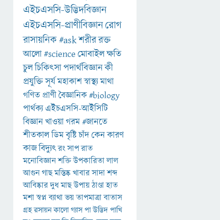
এইচএসসি-উদ্ভিদবিজ্ঞান
এইচএসসি-প্রাণীবিজ্ঞান
রোগ
রাসায়নিক
#ask
শরীর
রক্ত
আলো
#science
মোবাইল
ক্ষতি
চুল
চিকিৎসা
পদার্থবিজ্ঞান
কী
প্রযুক্তি
সূর্য
মহাকাশ
স্বাস্থ্য
মাথা
গণিত
প্রাণী
বৈজ্ঞানিক
#biology
পার্থক্য
এইচএসসি-আইসিটি
বিজ্ঞান
খাওয়া
গরম
#জানতে
শীতকাল
ডিম
বৃষ্টি
চাঁদ
কেন
কারণ
কাজ
বিদ্যুৎ
রং
সাপ
রাত
মনোবিজ্ঞান
শক্তি
উপকারিতা
লাল
আগুন
গাছ
মস্তিষ্ক
খাবার
সাদা
শব্দ
আবিষ্কার
দুধ
মাছ
উপায়
ঠাণ্ডা
হাত
মশা
স্বপ্ন
ব্যাথা
ভয়
তাপমাত্রা
বাতাস
গ্রহ
রসায়ন
কালো
গ্যাস
পা
উদ্ভিদ
পাখি