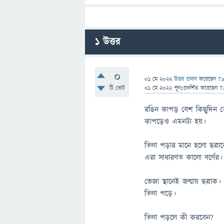
1
উত্তর
0
01 মে 2022
উত্তর প্রদান
করেছেন
T
টি ভোট
01 মে 2022
পূনঃপ্রদর্শিত
করেছেন
T
রঙিন কাপড় বেশ কিছুদিন 
কাপড়েও এমনটা হয়।
তিলা পড়ার মানে হলো ছত্
এরা সাধারণত কালো বর্ণের।
ভেজা স্থানেই জন্মায় ছত্র
তিলা পড়ে।
তিলা পড়লে কী করবেন?