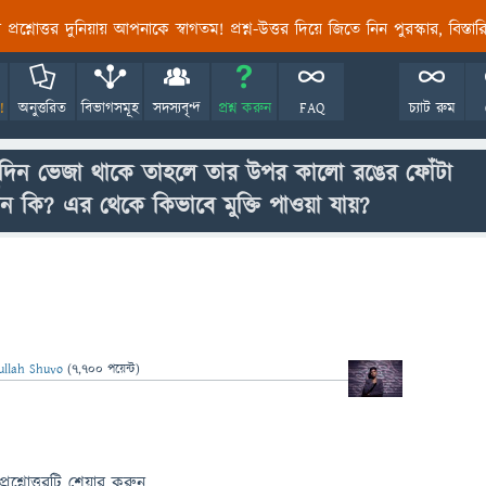
তির প্রশ্নোত্তর দুনিয়ায় আপনাকে স্বাগতম! প্রশ্ন-উত্তর দিয়ে জিতে নিন পুরস্কার, বিস্ত
!
অনুত্তরিত
বিভাগসমূহ
সদস্যবৃন্দ
প্রশ্ন করুন
FAQ
চ্যাট রুম
দিন ভেজা থাকে তাহলে তার উপর কালো রঙের ফোঁটা
ন কি? এর থেকে কিভাবে মুক্তি পাওয়া যায়?
ullah Shuvo
(
7,700
পয়েন্ট)
প্রশ্নোত্তরটি শেয়ার করুন