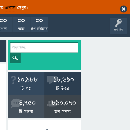
ারিত
এখানে
দেখুন।
পোল
ব্যাজ
টপ ইউজার
লগ ইন
10,988
18,690
টি প্রশ্ন
টি উত্তর
4,750
890,070
টি মন্তব্য
জন সদস্য