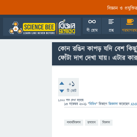
বিজ্ঞান ও প্রযুক্
বী হোম
প্রশ্ন
গরমাগরম
কোন রঙিন কাপড় যদি বেশ কিছু
ফোঁটা দাগ দেখা যায়। এটার কার
+1
টি ভোট
1,322
বার দেখা হয়েছে
13 নভেম্বর 2021
"
বিবিধ
" বিভাগে
জিজ্ঞাসা
করেছেন
Abd
পদার্থবিজ্ঞান
রসায়ন
বিজ্ঞান