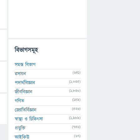
বিভাগসমূহ
সমস্ত বিভাগ
(641)
রসায়ন
(1,035)
পদার্থবিজ্ঞান
(1,830)
জীববিজ্ঞান
(159)
গণিত
(526)
জ্যোতির্বিজ্ঞান
(1,989)
স্বাস্থ্য ও চিকিৎসা
(736)
প্রযুক্তি
(67)
আইকিউ