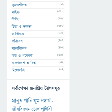
(81)
সৃজনশীলতা
(388)
লাইফ
(749)
বিবিধ
(385)
চিন্তা ও দক্ষতা
(620)
প্রাণিবিদ্যা
(225)
পরিবেশ
(487)
মনোবিজ্ঞান
(669)
তত্ত্ব ও গবেষণা
(112)
বাংলাদেশ ও বিশ্ব
(62)
মিথোলজি
সর্বাপেক্ষা জনপ্রিয় ট্যাগসমূহ
মানুষ
পানি
ঘুম
পদার্থ
-
জীববিজ্ঞান
চোখ
পৃথিবী