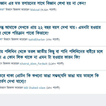
থবিজ্ঞান এর মত রসায়নের সাথে বিজ্ঞান লেখা হয় না কেন?
্ষতা
" বিভাগে
জিজ্ঞাসা
করেছেন
Maksud
(
3,610
পয়েন্ট)
ন্তু আমাকে দেখতে প্রায় ২২ বছর বয়স দেখা যায়। এমনটা হওয়ার
 থেকে পরিক্রান পাবো কিভাবে?
ৎসা
" বিভাগে
জিজ্ঞাসা
করেছেন
NahidSharker
(
270
পয়েন্ট)
ায় পলিথিন থেকে তরল জাতীয় কিছু বা পানি পলিথিনের বাইরে চলে
িনে এ কোন লিক থাকে না এমন টা হওয়ার কারন কি?
গে
জিজ্ঞাসা
করেছেন
Khairul_Alom_Fardush
(
1,150
পয়েন্ট)
ে থাকা প্রোটন কি কখনো ভাঙা সম্ভব(যদি ভাঙা যায় তাহলে কি
্তণ দেখা যাবে)?
বিভাগে
জিজ্ঞাসা
করেছেন
MD Shahed Islam
(
150
পয়েন্ট)