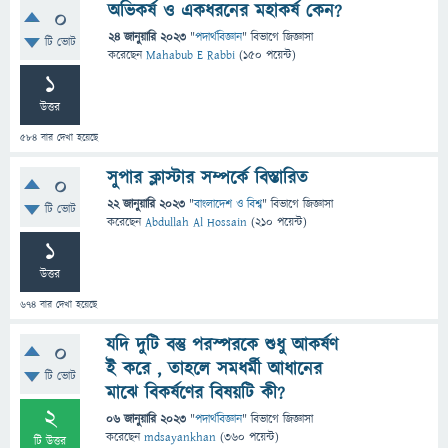
অভিকর্ষ ও একধরনের মহাকর্ষ কেন?
0
24 জানুয়ারি 2023
"
পদার্থবিজ্ঞান
" বিভাগে
জিজ্ঞাসা
টি ভোট
করেছেন
Mahabub E Rabbi
(
150
পয়েন্ট)
1
উত্তর
584
বার দেখা হয়েছে
সুপার ক্লাস্টার সম্পর্কে বিস্তারিত
0
22 জানুয়ারি 2023
"
বাংলাদেশ ও বিশ্ব
" বিভাগে
জিজ্ঞাসা
টি ভোট
করেছেন
Abdullah Al Hossain
(
210
পয়েন্ট)
1
উত্তর
674
বার দেখা হয়েছে
যদি দুটি বস্তু পরস্পরকে শুধু আকর্ষণ
0
ই করে , তাহলে সমধর্মী আধানের
টি ভোট
মাঝে বিকর্ষণের বিষয়টি কী?
2
06 জানুয়ারি 2023
"
পদার্থবিজ্ঞান
" বিভাগে
জিজ্ঞাসা
করেছেন
mdsayankhan
(
360
পয়েন্ট)
টি উত্তর