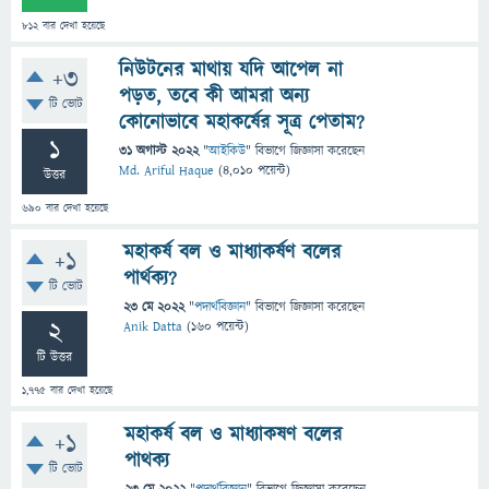
812
বার দেখা হয়েছে
নিউটনের মাথায় যদি আপেল না
+3
পড়ত, তবে কী আমরা অন্য
টি ভোট
কোনোভাবে মহাকর্ষের সূত্র পেতাম?
1
31 অগাস্ট 2022
"
আইকিউ
" বিভাগে
জিজ্ঞাসা
করেছেন
Md. Ariful Haque
(
4,010
পয়েন্ট)
উত্তর
690
বার দেখা হয়েছে
মহাকর্ষ বল ও মাধ্যাকর্ষণ বলের
+1
পার্থক্য?
টি ভোট
23 মে 2022
"
পদার্থবিজ্ঞান
" বিভাগে
জিজ্ঞাসা
করেছেন
2
Anik Datta
(
160
পয়েন্ট)
টি উত্তর
1,775
বার দেখা হয়েছে
মহাকর্ষ বল ও মাধ্যাকষণ বলের
+1
পাথক্য
টি ভোট