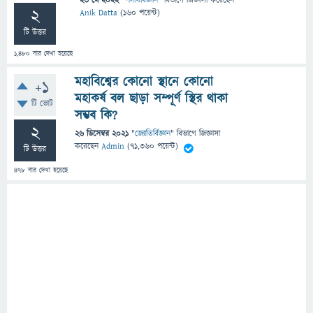
23 মে 2022
"
পদার্থবিজ্ঞান
" বিভাগে
জিজ্ঞাসা
করেছেন
2
Anik Datta
(
160
পয়েন্ট)
টি উত্তর
1,480
বার দেখা হয়েছে
মহাবিশ্বের কোনো স্থানে কোনো
+1
মহাকর্ষ বল ছাড়া সম্পূর্ণ স্থির থাকা
টি ভোট
সম্ভব কি?
2
26 ডিসেম্বর 2021
"
জ্যোতির্বিজ্ঞান
" বিভাগে
জিজ্ঞাসা
করেছেন
Admin
(
71,360
পয়েন্ট)
টি উত্তর
478
বার দেখা হয়েছে