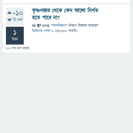
কৃষ্ণগহ্বর থেকে কেন আলো নির্গত
+10
হতে পারে না?
টি ভোট
19 জুন 2021
"
পদার্থবিজ্ঞান
" বিভাগে
জিজ্ঞাসা
করেছেন
1
বিজ্ঞানের পোকা ৮
(
54,300
পয়েন্ট)
উত্তর
807
বার দেখা হয়েছে