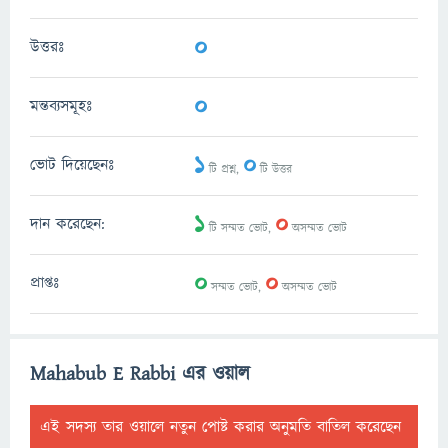
0
উত্তরঃ
0
মন্তব্যসমূহঃ
1
0
ভোট দিয়েছেনঃ
টি প্রশ্ন,
টি উত্তর
1
0
দান করেছেন:
টি সম্মত ভোট,
অসম্মত ভোট
0
0
প্রাপ্তঃ
সম্মত ভোট,
অসম্মত ভোট
Mahabub E Rabbi এর ওয়াল
এই সদস্য তার ওয়ালে নতুন পোষ্ট করার অনুমতি বাতিল করেছেন