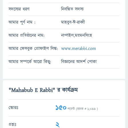
সদস্যের ধরণ
নিবন্ধিত সদস্য
আমার পূর্ণ নাম :
মাহবুব-ঈ-রাব্বী
আমার প্রতিষ্ঠানের নাম:
নান্দাইল,ময়মনসিংহ
আমার ফেসবুক প্রোফাইল লিঙ্ক:
www.merabbi.com
আমার সম্পর্কে আরো কিছু:
বিজ্ঞানের আদর্শ পোকা
"Mahabub E Rabbi" র কার্যক্রম
150
স্কোরঃ
পয়েন্ট (র‌্যাংক #
1,099
)
2
প্রশ্নঃ