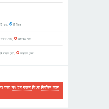
3
টি প্রশ্ন,
টি উত্তর
0
সম্মত ভোট,
অসম্মত ভোট
0
টি সম্মত ভোট,
অসম্মত ভোট
দয়া করে
লগ ইন করুন
কিংবা
নিবন্ধিত হউন