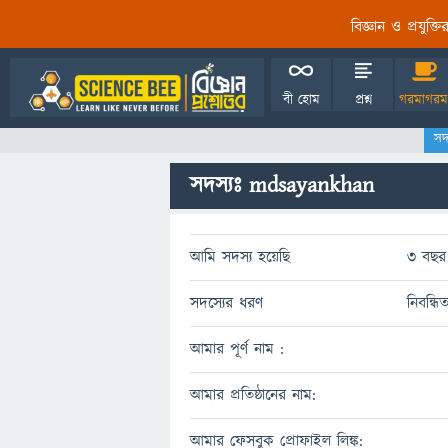
বিজ্ঞান ও প্রযুক্
বী হোম
প্রশ্ন
গরমাগরম
সদ
সদস্যঃ mdsayankhan
আমি সদস্য হয়েছি
3 বছর 
সদস্যের ধরণ
নিবন্ধি
আমার পূর্ণ নাম :
আমার প্রতিষ্ঠানের নাম:
আমার ফেসবুক প্রোফাইল লিঙ্ক: