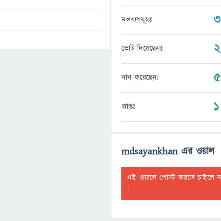
3
মন্তব্যসমূহঃ
2
ভোট দিয়েছেনঃ
5
দান করেছেন:
1
প্রাপ্তঃ
mdsayankhan এর ওয়াল
এই ওয়ালে পোস্ট করতে চাইলে 
।