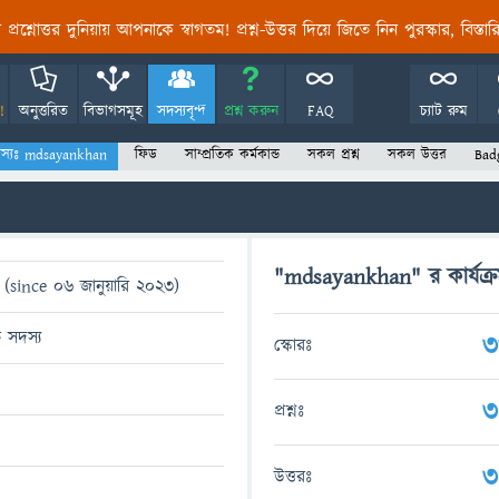
তির প্রশ্নোত্তর দুনিয়ায় আপনাকে স্বাগতম! প্রশ্ন-উত্তর দিয়ে জিতে নিন পুরস্কার, বিস্ত
!
অনুত্তরিত
বিভাগসমূহ
সদস্যবৃন্দ
প্রশ্ন করুন
FAQ
চ্যাট রুম
স্যঃ mdsayankhan
ফিড
সাম্প্রতিক কর্মকান্ড
সকল প্রশ্ন
সকল উত্তর
Bad
"mdsayankhan" র কার্যক্
(since 06 জানুয়ারি 2023)
ত সদস্য
3
স্কোরঃ
3
প্রশ্নঃ
3
উত্তরঃ