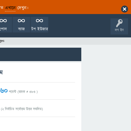
ারিত
এখানে
দেখুন।
পোল
ব্যাজ
টপ ইউজার
লগ ইন
ges
রম
60
পয়েন্ট (র‌্যাংক #
383
)
(
2
নির্বাচিত সর্বোত্তম উত্তর সম্বলিত)