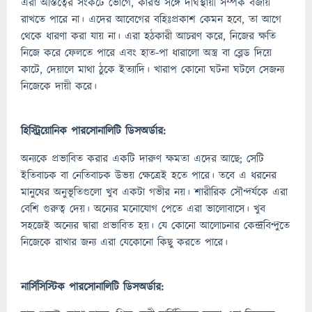
এরা অস্তিত্বের সংকটে ভোগে, কারও সঙ্গে দীর্ঘস্থায়ী সম্পর্ক বজায়
রাখতে পারে না। এদের আবেগের বহিঃপ্রকাশ কেমন হবে, তা আগে
থেকে ধারণা করা যায় না। এরা হঠকারী আচরণ করে, নিজের ক্ষতি
নিজে করে ফেলতে পারে এবং হাত-পা ধারালো অস্ত্র বা ব্লেড দিয়ে
কাটে, দেয়ালে মাথা ঠুকে ইত্যাদি। খারাপ কোনো ঘটনা ঘটলে সেজন্য
নিজেকে দায়ী করে।
হিস্ট্রিয়োনিক পারসোনালিটি ডিসঅর্ডার:
অন্যকে প্রভাবিত করার একটি দারুণ ক্ষমতা এদের আছে; সেটি
ইতিবাচক বা নেতিবাচক উভয় ক্ষেত্রেই হতে পারে। তবে এ ধরনের
মানুষের অনুভূতিগুলো খুব একটা গভীর নয়। শারীরিক সৌন্দর্যকে এরা
বেশি গুরুত্ব দেয়। অন্যের মনোযোগ পেতে এরা ভালোবাসে। খুব
সহজেই অন্যের দ্বারা প্রভাবিত হয়। যে কোনো আলোচনার কেন্দ্রবিন্দুতে
নিজেকে রাখার জন্য এরা যেকোনো কিছু করতে পারে।
নার্সিসিস্টিক পারসোনালিটি ডিসঅর্ডার: