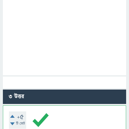
3
উত্তর
+5
টি ভোট