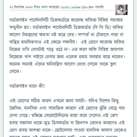
22 ডিসেম্বর 2020
উত্তর প্রদান
করেছেন
noshin mahee
(
110,340
পয়েন্ট)
বর্ডারলাইন পার্সোনালিটি ডিজঅর্ডারে আক্রান্ত ব্যক্তিরা বিভিন্ন সমস্যার
সম্মুখীন হয়। বর্ডারলাইন পার্সোনালিটি ডিজঅর্ডার (বি পি ডি) ব্যক্তির
আবেগ নিয়ন্ত্রণের ক্ষমতা নষ্ট করে দেয়। সম্পর্ক না টেকাতে পারা বা
অস্থির মানসিকতাও এই ক্ষেত্রে লক্ষণীয়। এই রোগে আক্রান্ত ব্যক্তির
নিজের প্রতি বোধটাই গড়ে ওঠে না। এর ফলে ব্যক্তি বিভিন্ন জায়গায়
নিজেকে খাপ খাইয়ে নেবার জন্য একেক রকম ব্যবহার করে থাকেন।
অনেক সময়ই এঁদের অনিয়ন্ত্রিত আবেগ দেখে লোকে তাকে ভুল
বোঝে।
বর্ডারলাইন মানে কী?
এই রোগের সঠিক কারণ এখনো জানা যায়নি। যদিও বিশেষ কিছু
জৈবিক, মানসিক এবং সামাজিক কারণে এই রোগের ঝুঁকি বেড়ে যায়
দেখা গেছে। মস্তিষ্কে সেরোটোনিনের মাত্রা কমে গেলেও এই রোগ
হবার সম্ভাবনা থাকে।মুড ডিসঅর্ডার বা জিনগত কোনও কারণেও এই
রোগ হবার আশঙ্কা থাকে। ছোটবেলায় পাওয়া মানসিক আঘাত থেকেও