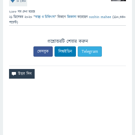
টি ভোট
2,688
বার দেখা হয়েছে
21 ডিসেম্বর 2020
"
স্বাস্থ্য ও চিকিৎসা
" বিভাগে
জিজ্ঞাসা
করেছেন
noshin mahee
(
110,340
পয়েন্ট)
প্রশ্নোত্তরটি শেয়ার করুন
ফেসবুক
লিঙ্কইডিন
Telegram