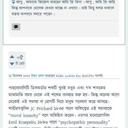
আপু , আমাকে জিজ্ঞেস করছেন আমি ফ্রি কিনা ৷ আপু , আমি ফ্রি আছি
কিন্তু আপনাকে মেসেজ দেওয়া যাচ্ছে না এখানে ৷ তাই কিছু বলার থাকলে
মন্তব্য অপসনে বলতে পারেন ৷
+5
টি ভোট
21 ডিসেম্বর 2020
উত্তর প্রদান
করেছেন
HABA Audrita Roy
(
105,570
পয়েন্ট)
পারসোনালিটি ডিসঅর্ডার শব্দটি খুবই নতুন এবং গত শতকের
মাঝামাঝি সময় থেকে এই শব্দের ব্যবহার শুরু হয়। কিন্তু অনেক আগে
থেকেই এই সমস্যা বা রোগটি নিয়ে মানুষ গবেষণা করে আসছে।
শারীরতত্ত্ববিদ JC Prichard ১৮৩৫ সালে ব্যক্তিত্ত্বের এই সমস্যাকে
“
moral
insanity” বলে অভিহিত করেন। এরপর মনোরোগবিদ
Emil Kraepelin ১৮৯৬ সালে “psychopathic personality”