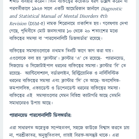
শব্দটি ব্যবহার করেন। তিনি ব্যক্তিত্ত্বের কয়েকটি ধরণ উল্লেখ করেন যা
পরবর্তীকালে ১৯২৩ সালে একটি আমেরিকান জার্নালে
Diagnostic
and Statistical Manual of Mental Disorders 5th
Revision
(DSM-5) নামক শিরোনামে প্রকাশিত হয়। গবেষণায় দেখা
গেছে, পৃথিবীতে মোট জনসংখ্যার ১০ থেকে ২০ শতাংশের মধ্যে
ব্যক্তিত্বের সমস্যা বা ‘পারসোনালিটি ডিজঅর্ডার’ রয়েছে।
ব্যক্তিত্বের সমস্যাগুলোকে প্রথমত তিনটি ভাগে ভাগ করা যায়।
এগুলোকে বলা হয় ‘ক্লাস্টার’। ক্লাস্টার ‘এ’ তে রয়েছে- প্যারানয়েড,
সিজয়েড ও সিজোটাইপাল ধরনের ব্যক্তিত্বের সমস্যা। ক্লাস্টার ‘বি’ তে
রয়েছে- অ্যান্টিসোশ্যাল, বর্ডারলাইন, হিস্ট্রিয়োনিক ও নার্সিসিস্টিক
ধরনের ব্যক্তিত্বের সমস্যা এবং ক্লাস্টার ‘সি’ তে আছে- অবসেসিভ-
কমপালসিভ, এভয়ডেন্ট ও ডিপেনডেন্ট ধরনের ব্যক্তিত্বের সমস্যা।
ব্যক্তিত্বের এই সমস্যাগুলোর যেমন বিভিন্ন ক্যাটাগরি আছে তেমনি
সমাধানেরও উপায় আছে।
প্যারানয়েড পারসোনালিটি ডিসঅর্ডার:
এরা সাধারণত অহেতুক সন্দেহপ্রবণ, সহজে কাউকে বিশ্বাস করতে চায়
না, পরশ্রীকাতর, অনুভূতিপ্রবণ, প্রায়ই বিরক্ত-অসন্তুষ্ট থাকে। এরা