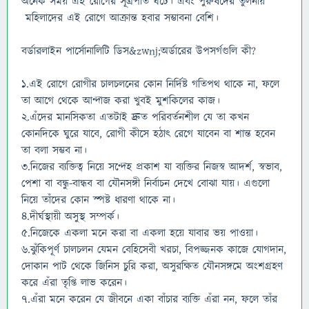
অনেক সময় এই রোগের সূত্রপাত ঘটে। এবং পুরুষদের তুলনায়
মহিলাদের এই রোগে আক্রান্ত হবার সম্ভাবনা বেশি।
বর্ডারলাইন পার্সোনালিটি ডিস&zwnj;অর্ডারের উপসর্গগুলি কী?
১.এই রোগে রোগীর চালচলনের কোন নির্দিষ্ট গতিপথ থাকে না, ফলে
তা আগে থেকে আন্দাজ করা খুবই মুশকিলের কাজ।
২.এঁদের মানসিকতা এতটাই দ্রুত পরিবর্তনশীল যে তা কখন
কোনদিকে ঘুরে যাবে, রোগী কীসে হঠাৎ রেগে যাবেন বা শান্ত হবেন
তা বলা সম্ভব না।
৩.নিজের ব্যক্তিত্ব নিয়ে সন্দেহ প্রকাশ যা ব্যক্তির নিজস্ব আদর্শ, স্বভাব,
পেশা বা বন্ধু-বান্ধব বা যৌনসঙ্গী নির্বাচন দেখে বোঝা যায়। এগুলো
নিয়ে তাঁদের কোন স্পষ্ট ধারণা থাকে না।
৪.দীর্ঘস্থায়ী অসুস্থ সম্পর্ক।
৫.নিজেকে একলা মনে করা বা একলা হয়ে যাবার ভয় পাওয়া।
৬.ঝুঁকিপূর্ণ চালচলন যেমন বেহিসেবী খরচা, বিপজ্জনক কাজে যোগদান,
দোকান পাট থেকে জিনিস চুরি করা, অসুরক্ষিত যৌনসঙ্গমে অংশগ্রহণ
করে এঁরা তৃপ্তি লাভ করেন।
৭.এঁরা মনে করেন যে জীবনে একা বাঁচার ব্যক্তি এঁরা নন, ফলে তাঁর