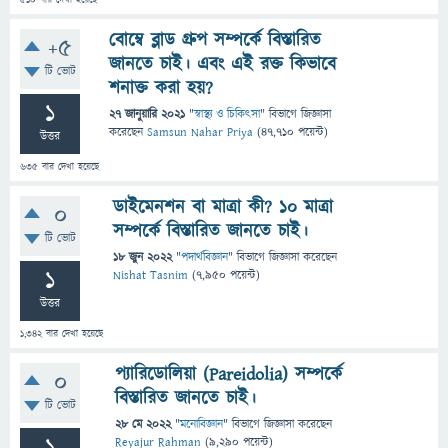
510
বার দেখা হয়েছে
বোম্বে ব্লাড গ্রুপ সম্পর্কে বিস্তারিত
+5
জানতে চাই। এবং এই রক্ত কিভাবে
টি ভোট
শনাক্ত করা হয়?
1
27 জানুয়ারি 2021
"
স্বাস্থ্য ও চিকিৎসা
" বিভাগে
জিজ্ঞাসা
করেছেন
Samsun Nahar Priya
(
47,710
পয়েন্ট)
উত্তর
635
বার দেখা হয়েছে
ডাইমেনশন বা মাত্রা কী? ১০ মাত্রা
0
সম্পর্কে বিস্তারিত জানতে চাই।
টি ভোট
18 জুন 2022
"
পদার্থবিজ্ঞান
" বিভাগে
জিজ্ঞাসা
করেছেন
1
Nishat Tasnim
(
7,950
পয়েন্ট)
উত্তর
1,342
বার দেখা হয়েছে
প্যারিডোলিয়া (Pareidolia) সম্পর্কে
0
বিস্তারিত জানতে চাই।
টি ভোট
28 মে 2022
"
মনোবিজ্ঞান
" বিভাগে
জিজ্ঞাসা
করেছেন
Reyajur Rahman
(
9,290
পয়েন্ট)