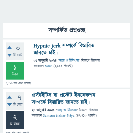
সম্পর্কিত প্রশ্নগুচ্ছ
Hypnic jerk সম্পর্কে বিস্তারিত
0
জানতে চাই।
টি ভোট
01 জানুয়ারি 2024
"
স্বাস্থ্য ও চিকিৎসা
" বিভাগে
জিজ্ঞাসা
1
করেছেন
Noor
(
1,100
পয়েন্ট)
উত্তর
1,016
বার দেখা হয়েছে
প্রস্টাইটিস বা প্রস্টেট ইনফেকশন
+7
সম্পর্কে বিস্তারিত জানতে চাই।
টি ভোট
27 জানুয়ারি 2021
"
স্বাস্থ্য ও চিকিৎসা
" বিভাগে
জিজ্ঞাসা
2
করেছেন
Samsun Nahar Priya
(
47,710
পয়েন্ট)
টি উত্তর