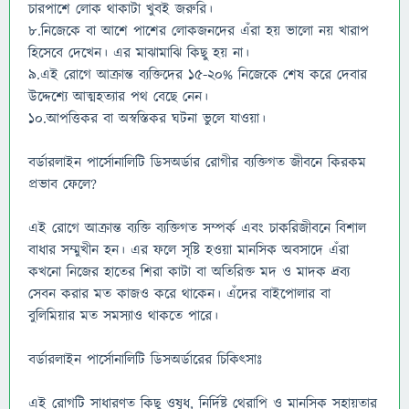
চারপাশে লোক থাকাটা খুবই জরুরি।
৮.নিজেকে বা আশে পাশের লোকজনদের এঁরা হয় ভালো নয় খারাপ
হিসেবে দেখেন। এর মাঝামাঝি কিছু হয় না।
৯.এই রোগে আক্রান্ত ব্যক্তিদের ১৫-২০% নিজেকে শেষ করে দেবার
উদ্দেশ্যে আত্মহত্যার পথ বেছে নেন।
১০.আপত্তিকর বা অস্বস্তিকর ঘটনা ভুলে যাওয়া।
বর্ডারলাইন পার্সোনালিটি ডিসঅর্ডার রোগীর ব্যক্তিগত জীবনে কিরকম
প্রভাব ফেলে?
এই রোগে আক্রান্ত ব্যক্তি ব্যক্তিগত সম্পর্ক এবং চাকরিজীবনে বিশাল
বাধার সম্মুখীন হন। এর ফলে সৃষ্টি হওয়া মানসিক অবসাদে এঁরা
কখনো নিজের হাতের শিরা কাটা বা অতিরিক্ত মদ ও মাদক দ্রব্য
সেবন করার মত কাজও করে থাকেন। এঁদের বাইপোলার বা
বুলিমিয়ার মত সমস্যাও থাকতে পারে।
বর্ডারলাইন পার্সোনালিটি ডিসঅর্ডারের চিকিৎসাঃ
এই রোগটি সাধারণত কিছু ওষুধ, নির্দিষ্ট থেরাপি ও মানসিক সহায়তার