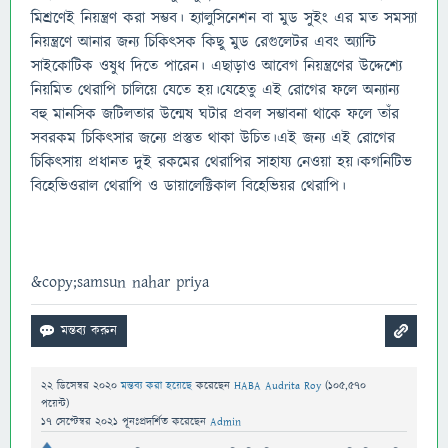
মিশ্রণেই নিয়ন্ত্রণ করা সম্ভব। হ্যালুসিনেশন বা মুড সুইং এর মত সমস্যা
নিয়ন্ত্রণে আনার জন্য চিকিৎসক কিছু মুড রেগুলেটর এবং অ্যান্টি
সাইকোটিক ওষুধ দিতে পারেন। এছাড়াও আবেগ নিয়ন্ত্রণের উদ্দেশ্যে
নিয়মিত থেরাপি চালিয়ে যেতে হয়।যেহেতু এই রোগের ফলে অন্যান্য
বহু মানসিক জটিলতার উন্মেষ ঘটার প্রবল সম্ভাবনা থাকে ফলে তাঁর
সবরকম চিকিৎসার জন্যে প্রস্তুত থাকা উচিত।এই জন্য এই রোগের
চিকিৎসায় প্রধানত দুই রকমের থেরাপির সাহায্য নেওয়া হয়।কগনিটিভ
বিহেভিওরাল থেরাপি ও ডায়ালেক্টিকাল বিহেভিয়র থেরাপি।
&copy;samsun nahar priya
22 ডিসেম্বর 2020
মন্তব্য করা হয়েছে
করেছেন
HABA Audrita Roy
(
105,570
পয়েন্ট)
17 সেপ্টেম্বর 2021
পূনঃপ্রদর্শিত
করেছেন
Admin