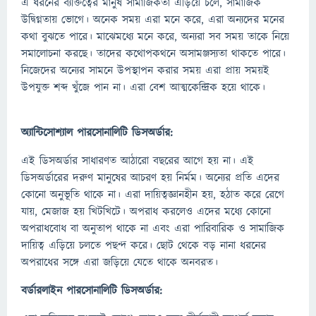
এ ধরনের ব্যক্তিত্বের মানুষ সামাজিকতা এড়িয়ে চলে, সামাজিক
উদ্বিগ্নতায় ভোগে। অনেক সময় এরা মনে করে, এরা অন্যদের মনের
কথা বুঝতে পারে। মাঝেমধ্যে মনে করে, অন্যরা সব সময় তাকে নিয়ে
সমালোচনা করছে। তাদের কথোপকথনে অসামঞ্জস্যতা থাকতে পারে।
নিজেদের অন্যের সামনে উপস্থাপন করার সময় এরা প্রায় সময়ই
উপযুক্ত শব্দ খুঁজে পান না। এরা বেশ আত্মকেন্দ্রিক হয়ে থাকে।
অ্যান্টিসোশ্যাল পারসোনালিটি ডিসঅর্ডার:
এই ডিসঅর্ডার সাধারণত আঠারো বছরের আগে হয় না। এই
ডিসঅর্ডারের দরুণ মানুষের আচরণ হয় নির্মম। অন্যের প্রতি এদের
কোনো অনুভূতি থাকে না। এরা দায়িত্বজ্ঞানহীন হয়, হঠাত করে রেগে
যায়, মেজাজ হয় খিটখিটে। অপরাধ করলেও এদের মধ্যে কোনো
অপরাধবোধ বা অনুতাপ থাকে না এবং এরা পারিবারিক ও সামাজিক
দায়িত্ব এড়িয়ে চলতে পছন্দ করে। ছোট থেকে বড় নানা ধরনের
অপরাধের সঙ্গে এরা জড়িয়ে যেতে থাকে অনবরত।
বর্ডারলাইন পারসোনালিটি ডিসঅর্ডার: