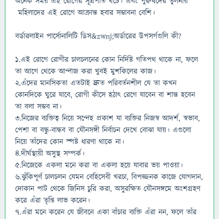
অনেক সময় এই রোগের সূত্রপাত ঘটে। এবং পুরুষদের তুলনায়
মহিলাদের এই রোগে আক্রান্ত হবার সম্ভাবনা বেশি।
বর্ডারলাইন পার্সোনালিটি ডিস&zwnj;অর্ডারের উপসর্গগুলি কী?
১.এই রোগে রোগীর চালচলনের কোন নির্দিষ্ট গতিপথ থাকে না, ফলে
তা আগে থেকে আন্দাজ করা খুবই মুশকিলের কাজ।
২.এঁদের মানসিকতা এতটাই দ্রুত পরিবর্তনশীল যে তা কখন
কোনদিকে ঘুরে যাবে, রোগী কীসে হঠাৎ রেগে যাবেন বা শান্ত হবেন
তা বলা সম্ভব না।
৩.নিজের ব্যক্তিত্ব নিয়ে সন্দেহ প্রকাশ যা ব্যক্তির নিজস্ব আদর্শ, স্বভাব,
পেশা বা বন্ধু-বান্ধব বা যৌনসঙ্গী নির্বাচন দেখে বোঝা যায়। এগুলো
নিয়ে তাঁদের কোন স্পষ্ট ধারণা থাকে না।
৪.দীর্ঘস্থায়ী অসুস্থ সম্পর্ক।
৫.নিজেকে একলা মনে করা বা একলা হয়ে যাবার ভয় পাওয়া।
৬.ঝুঁকিপূর্ণ চালচলন যেমন বেহিসেবী খরচা, বিপজ্জনক কাজে যোগদান,
দোকান পাট থেকে জিনিস চুরি করা, অসুরক্ষিত যৌনসঙ্গমে অংশগ্রহণ
করে এঁরা তৃপ্তি লাভ করেন।
৭.এঁরা মনে করেন যে জীবনে একা বাঁচার ব্যক্তি এঁরা নন, ফলে তাঁর