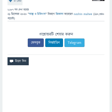
টি ভোট
2,687
বার দেখা হয়েছে
21 ডিসেম্বর 2020
"
স্বাস্থ্য ও চিকিৎসা
" বিভাগে
জিজ্ঞাসা
করেছেন
noshin mahee
(
110,340
পয়েন্ট)
প্রশ্নোত্তরটি শেয়ার করুন
ফেসবুক
লিঙ্কইডিন
Telegram