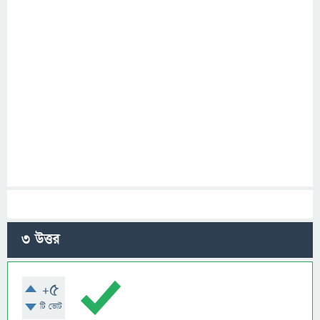
3
উত্তর
+5
টি ভোট