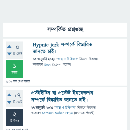
সম্পর্কিত প্রশ্নগুচ্ছ
Hypnic jerk সম্পর্কে বিস্তারিত
0
জানতে চাই।
টি ভোট
01 জানুয়ারি 2024
"
স্বাস্থ্য ও চিকিৎসা
" বিভাগে
জিজ্ঞাসা
1
করেছেন
Noor
(
1,100
পয়েন্ট)
উত্তর
1,016
বার দেখা হয়েছে
প্রস্টাইটিস বা প্রস্টেট ইনফেকশন
+7
সম্পর্কে বিস্তারিত জানতে চাই।
টি ভোট
27 জানুয়ারি 2021
"
স্বাস্থ্য ও চিকিৎসা
" বিভাগে
জিজ্ঞাসা
2
করেছেন
Samsun Nahar Priya
(
47,710
পয়েন্ট)
টি উত্তর