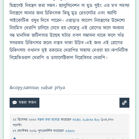
মিশ্রণেই নিয়ন্ত্রণ করা সম্ভব। হ্যালুসিনেশন বা মুড সুইং এর মত সমস্যা
নিয়ন্ত্রণে আনার জন্য চিকিৎসক কিছু মুড রেগুলেটর এবং অ্যান্টি
সাইকোটিক ওষুধ দিতে পারেন। এছাড়াও আবেগ নিয়ন্ত্রণের উদ্দেশ্যে
নিয়মিত থেরাপি চালিয়ে যেতে হয়।যেহেতু এই রোগের ফলে অন্যান্য
বহু মানসিক জটিলতার উন্মেষ ঘটার প্রবল সম্ভাবনা থাকে ফলে তাঁর
সবরকম চিকিৎসার জন্যে প্রস্তুত থাকা উচিত।এই জন্য এই রোগের
চিকিৎসায় প্রধানত দুই রকমের থেরাপির সাহায্য নেওয়া হয়।কগনিটিভ
বিহেভিওরাল থেরাপি ও ডায়ালেক্টিকাল বিহেভিয়র থেরাপি।
&copy;samsun nahar priya
22 ডিসেম্বর 2020
মন্তব্য করা হয়েছে
করেছেন
HABA Audrita Roy
(
105,570
পয়েন্ট)
17 সেপ্টেম্বর 2021
পূনঃপ্রদর্শিত
করেছেন
Admin