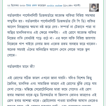
22 ডিসেম্বর 2020
উত্তর প্রদান
করেছেন
noshin mahee
(
110,340
পয়েন্ট)
বর্ডারলাইন পার্সোনালিটি ডিজঅর্ডারে আক্রান্ত ব্যক্তিরা বিভিন্ন সমস্যার
সম্মুখীন হয়। বর্ডারলাইন পার্সোনালিটি ডিজঅর্ডার (বি পি ডি) ব্যক্তির
আবেগ নিয়ন্ত্রণের ক্ষমতা নষ্ট করে দেয়। সম্পর্ক না টেকাতে পারা বা
অস্থির মানসিকতাও এই ক্ষেত্রে লক্ষণীয়। এই রোগে আক্রান্ত ব্যক্তির
নিজের প্রতি বোধটাই গড়ে ওঠে না। এর ফলে ব্যক্তি বিভিন্ন জায়গায়
নিজেকে খাপ খাইয়ে নেবার জন্য একেক রকম ব্যবহার করে থাকেন।
অনেক সময়ই এঁদের অনিয়ন্ত্রিত আবেগ দেখে লোকে তাকে ভুল
বোঝে।
বর্ডারলাইন মানে কী?
এই রোগের সঠিক কারণ এখনো জানা যায়নি। যদিও বিশেষ কিছু
জৈবিক, মানসিক এবং সামাজিক কারণে এই রোগের ঝুঁকি বেড়ে যায়
দেখা গেছে। মস্তিষ্কে সেরোটোনিনের মাত্রা কমে গেলেও এই রোগ
হবার সম্ভাবনা থাকে।মুড ডিসঅর্ডার বা জিনগত কোনও কারণেও এই
রোগ হবার আশঙ্কা থাকে। ছোটবেলায় পাওয়া মানসিক আঘাত থেকেও