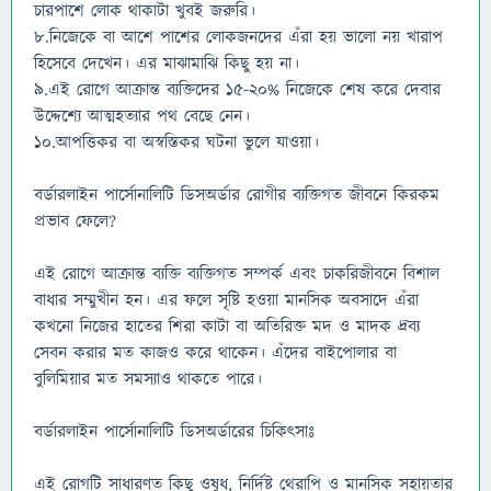
চারপাশে লোক থাকাটা খুবই জরুরি।
৮.নিজেকে বা আশে পাশের লোকজনদের এঁরা হয় ভালো নয় খারাপ
হিসেবে দেখেন। এর মাঝামাঝি কিছু হয় না।
৯.এই রোগে আক্রান্ত ব্যক্তিদের ১৫-২০% নিজেকে শেষ করে দেবার
উদ্দেশ্যে আত্মহত্যার পথ বেছে নেন।
১০.আপত্তিকর বা অস্বস্তিকর ঘটনা ভুলে যাওয়া।
বর্ডারলাইন পার্সোনালিটি ডিসঅর্ডার রোগীর ব্যক্তিগত জীবনে কিরকম
প্রভাব ফেলে?
এই রোগে আক্রান্ত ব্যক্তি ব্যক্তিগত সম্পর্ক এবং চাকরিজীবনে বিশাল
বাধার সম্মুখীন হন। এর ফলে সৃষ্টি হওয়া মানসিক অবসাদে এঁরা
কখনো নিজের হাতের শিরা কাটা বা অতিরিক্ত মদ ও মাদক দ্রব্য
সেবন করার মত কাজও করে থাকেন। এঁদের বাইপোলার বা
বুলিমিয়ার মত সমস্যাও থাকতে পারে।
বর্ডারলাইন পার্সোনালিটি ডিসঅর্ডারের চিকিৎসাঃ
এই রোগটি সাধারণত কিছু ওষুধ, নির্দিষ্ট থেরাপি ও মানসিক সহায়তার