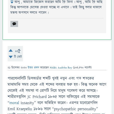
আপু , আমাকে জিজ্ঞেস করছেন আমি ফ্রি কিনা ৷ আপু , আমি ফ্রি আছি
কিন্তু আপনাকে মেসেজ দেওয়া যাচ্ছে না এখানে ৷ তাই কিছু বলার থাকলে
মন্তব্য অপসনে বলতে পারেন ৷
+5
টি ভোট
21 ডিসেম্বর 2020
উত্তর প্রদান
করেছেন
HABA Audrita Roy
(
105,570
পয়েন্ট)
পারসোনালিটি ডিসঅর্ডার শব্দটি খুবই নতুন এবং গত শতকের
মাঝামাঝি সময় থেকে এই শব্দের ব্যবহার শুরু হয়। কিন্তু অনেক আগে
থেকেই এই সমস্যা বা রোগটি নিয়ে মানুষ গবেষণা করে আসছে।
শারীরতত্ত্ববিদ JC Prichard ১৮৩৫ সালে ব্যক্তিত্ত্বের এই সমস্যাকে
“
moral
insanity” বলে অভিহিত করেন। এরপর মনোরোগবিদ
Emil Kraepelin ১৮৯৬ সালে “psychopathic personality”