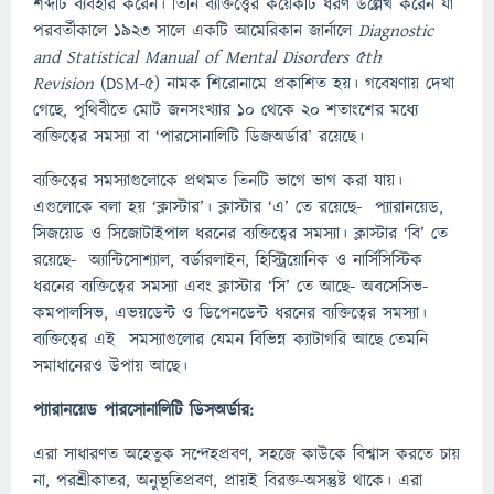
শব্দটি ব্যবহার করেন। তিনি ব্যক্তিত্ত্বের কয়েকটি ধরণ উল্লেখ করেন যা
পরবর্তীকালে ১৯২৩ সালে একটি আমেরিকান জার্নালে
Diagnostic
and Statistical Manual of Mental Disorders 5th
Revision
(DSM-5) নামক শিরোনামে প্রকাশিত হয়। গবেষণায় দেখা
গেছে, পৃথিবীতে মোট জনসংখ্যার ১০ থেকে ২০ শতাংশের মধ্যে
ব্যক্তিত্বের সমস্যা বা ‘পারসোনালিটি ডিজঅর্ডার’ রয়েছে।
ব্যক্তিত্বের সমস্যাগুলোকে প্রথমত তিনটি ভাগে ভাগ করা যায়।
এগুলোকে বলা হয় ‘ক্লাস্টার’। ক্লাস্টার ‘এ’ তে রয়েছে- প্যারানয়েড,
সিজয়েড ও সিজোটাইপাল ধরনের ব্যক্তিত্বের সমস্যা। ক্লাস্টার ‘বি’ তে
রয়েছে- অ্যান্টিসোশ্যাল, বর্ডারলাইন, হিস্ট্রিয়োনিক ও নার্সিসিস্টিক
ধরনের ব্যক্তিত্বের সমস্যা এবং ক্লাস্টার ‘সি’ তে আছে- অবসেসিভ-
কমপালসিভ, এভয়ডেন্ট ও ডিপেনডেন্ট ধরনের ব্যক্তিত্বের সমস্যা।
ব্যক্তিত্বের এই সমস্যাগুলোর যেমন বিভিন্ন ক্যাটাগরি আছে তেমনি
সমাধানেরও উপায় আছে।
প্যারানয়েড পারসোনালিটি ডিসঅর্ডার:
এরা সাধারণত অহেতুক সন্দেহপ্রবণ, সহজে কাউকে বিশ্বাস করতে চায়
না, পরশ্রীকাতর, অনুভূতিপ্রবণ, প্রায়ই বিরক্ত-অসন্তুষ্ট থাকে। এরা