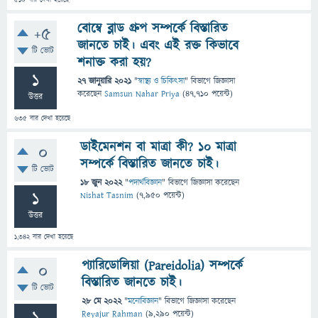
510
বার দেখা হয়েছে
বোম্বে ব্লাড গ্রুপ সম্পর্কে বিস্তারিত
+5
জানতে চাই। এবং এই রক্ত কিভাবে
টি ভোট
শনাক্ত করা হয়?
1
27 জানুয়ারি 2021
"
স্বাস্থ্য ও চিকিৎসা
" বিভাগে
জিজ্ঞাসা
করেছেন
Samsun Nahar Priya
(
47,710
পয়েন্ট)
উত্তর
635
বার দেখা হয়েছে
ডাইমেনশন বা মাত্রা কী? ১০ মাত্রা
0
সম্পর্কে বিস্তারিত জানতে চাই।
টি ভোট
18 জুন 2022
"
পদার্থবিজ্ঞান
" বিভাগে
জিজ্ঞাসা
করেছেন
1
Nishat Tasnim
(
7,950
পয়েন্ট)
উত্তর
1,342
বার দেখা হয়েছে
প্যারিডোলিয়া (Pareidolia) সম্পর্কে
0
বিস্তারিত জানতে চাই।
টি ভোট
28 মে 2022
"
মনোবিজ্ঞান
" বিভাগে
জিজ্ঞাসা
করেছেন
Reyajur Rahman
(
9,290
পয়েন্ট)