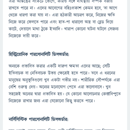
এরা অস্তিত্বের সংকটে ভোগে, কারও সঙ্গে দীর্ঘস্থায়ী সম্পর্ক বজায়
রাখতে পারে না। এদের আবেগের বহিঃপ্রকাশ কেমন হবে, তা আগে
থেকে ধারণা করা যায় না। এরা হঠকারী আচরণ করে, নিজের ক্ষতি
নিজে করে ফেলতে পারে এবং হাত-পা ধারালো অস্ত্র বা ব্লেড দিয়ে
কাটে, দেয়ালে মাথা ঠুকে ইত্যাদি। খারাপ কোনো ঘটনা ঘটলে সেজন্য
নিজেকে দায়ী করে।
হিস্ট্রিয়োনিক পারসোনালিটি ডিসঅর্ডার:
অন্যকে প্রভাবিত করার একটি দারুণ ক্ষমতা এদের আছে; সেটি
ইতিবাচক বা নেতিবাচক উভয় ক্ষেত্রেই হতে পারে। তবে এ ধরনের
মানুষের অনুভূতিগুলো খুব একটা গভীর নয়। শারীরিক সৌন্দর্যকে এরা
বেশি গুরুত্ব দেয়। অন্যের মনোযোগ পেতে এরা ভালোবাসে। খুব
সহজেই অন্যের দ্বারা প্রভাবিত হয়। যে কোনো আলোচনার কেন্দ্রবিন্দুতে
নিজেকে রাখার জন্য এরা যেকোনো কিছু করতে পারে।
নার্সিসিস্টিক পারসোনালিটি ডিসঅর্ডার: