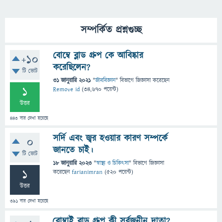
সম্পর্কিত প্রশ্নগুচ্ছ
বোম্বে ব্লাড গ্রুপ কে আবিষ্কার
+10
করেছিলেন?
টি ভোট
31 জানুয়ারি 2021
"
জীববিজ্ঞান
" বিভাগে
জিজ্ঞাসা
করেছেন
1
Remove id
(
34,670
পয়েন্ট)
উত্তর
443
বার দেখা হয়েছে
সর্দি এবং জ্বর হওয়ার কারণ সম্পর্কে
0
জানতে চাই।
টি ভোট
18 জানুয়ারি 2023
"
স্বাস্থ্য ও চিকিৎসা
" বিভাগে
জিজ্ঞাসা
1
করেছেন
farianimran
(
520
পয়েন্ট)
উত্তর
391
বার দেখা হয়েছে
বোম্বাই ব্লাড গ্রুপ কী সর্বজনীন দাতা?