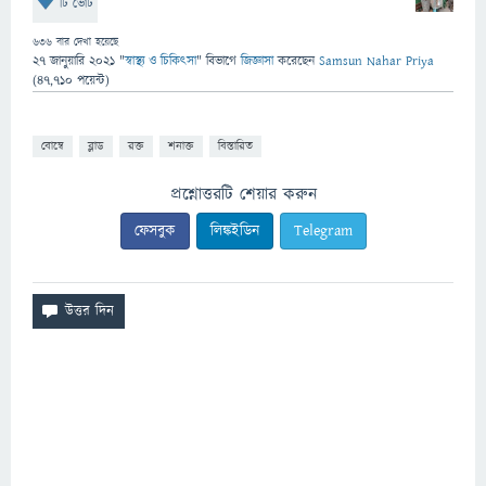
টি ভোট
636
বার দেখা হয়েছে
27 জানুয়ারি 2021
"
স্বাস্থ্য ও চিকিৎসা
" বিভাগে
জিজ্ঞাসা
করেছেন
Samsun Nahar Priya
(
47,710
পয়েন্ট)
বোম্বে
ব্লাড
রক্ত
শনাক্ত
বিস্তারিত
প্রশ্নোত্তরটি শেয়ার করুন
ফেসবুক
লিঙ্কইডিন
Telegram