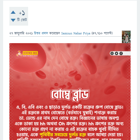
+1
টি ভোট
27 জানুয়ারি 2021
উত্তর প্রদান
করেছেন
Samsun Nahar Priya
(
47,710
পয়েন্ট)