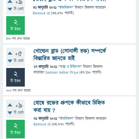
+9
31 জানুয়ারি 2021
"
জীববিজ্ঞান
" বিভাগে
জিজ্ঞাসা
করেছেন
টি ভোট
Remove id
(
34,670
পয়েন্ট)
2
টি উত্তর
477
বার দেখা হয়েছে
গোল্ডেন ব্লাড (সোনালী রক্ত) সম্পর্কে
+5
বিস্তারিত জানতে চাই
টি ভোট
27 জানুয়ারি 2021
"
স্বাস্থ্য ও চিকিৎসা
" বিভাগে
জিজ্ঞাসা
2
করেছেন
Samsun Nahar Priya
(
47,710
পয়েন্ট)
টি উত্তর
802
বার দেখা হয়েছে
বোম্বে রক্তের গ্রুপকে কীভাবে চিহ্নিত
+9
করা যায় ?
টি ভোট
31 জানুয়ারি 2021
"
জীববিজ্ঞান
" বিভাগে
জিজ্ঞাসা
করেছেন
2
Remove id
(
34,670
পয়েন্ট)
টি উত্তর