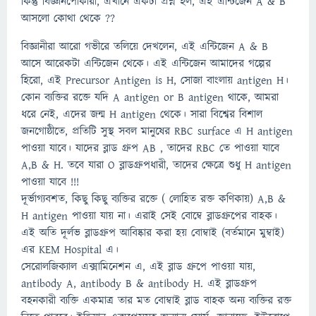
কিন্তু বিজ্ঞানপোকারা, এখানে একটা প্রশ্ন হল, এই এন্টিজেন A & B
আসলো কোথা থেকে ??
বিজ্ঞানীরা আরো গভীরে তলিয়ে দেখলেন, এই এন্টিজেন A & B
আসে আরেকটা এন্টিজেন থেকে। এই এন্টিজেন আমাদের গল্পের
হিরো, এই Precursor Antigen is H, সোজা বাংলায় antigen H।
কোন ব্যক্তির রক্তে যদি A antigen or B antigen থাকে, আমরা
ধরে নেই, এদের জন্ম H antigen থেকে। সারা বিশ্বের বিশাল
জনগোষ্ঠীতে, প্রতিটি সুস্থ সবল মানুষের RBC surface এ H antigen
পাওয়া যাবে। যাদের ব্লাড গ্রুপ AB , তাদের RBC তে পাওয়া যাবে
A,B & H. তবে যারা O ব্লাডগ্রুপধারী, তাদের ক্ষেত্রে শুধু H antigen
পাওয়া যাবে !!!
দূর্ভাগ্যবশত, কিছু কিছু ব্যক্তির রক্তে ( লোহিত রক্ত কণিকায়) A,B &
H antigen পাওয়া যায় না। এরাই সেই বোম্বে ব্লাডগ্রুপের বাহক।
এই অতি দূর্লভ ব্লাডগ্রুপ আবিষ্কার করা হয় বোম্বাই (বর্তমানে মুম্বাই)
এর KEM Hospital এ।
সেরোলজিক্যাল এক্সামিনেশন এ, এই ব্লাড গ্রুপে পাওয়া যায়,
antibody A, antibody B & antibody H. এই ব্লাডগ্রুপ
বহনকারী ব্যক্তি একমাত্র তার মত বোম্বাই ব্লাড বাহক অন্য ব্যক্তির রক্ত