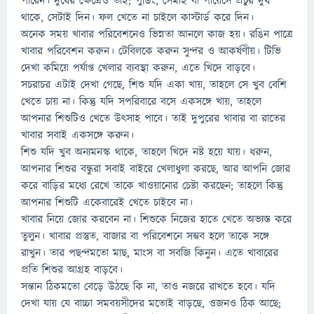
পারেন। দুধের ক্ষেত্রেও তাই; পুডিং, সেমাই বা পায়েসে প্রচুর দুধ
থাকে, সেটাই দিন। ফল খেতে না চাইলে কাস্টার্ড করে দিন।
অনেক সময় খাবার পরিবেশনেও ভিন্নতা আনলে কাজ হয়। রঙিন পাত্রে
খাবার পরিবেশন করুন। টেবিলকে করুন সুন্দর ও আকর্ষণীয়। টিভি
দেখা কমিয়ে পর্যাপ্ত খেলার ব্যবস্থা করুন, এতে খিদে বাড়বে।
সচরাচর এটাই দেখা গেছে, শিশু যদি একা খায়, তাহলে সে খুব বেশি
খেতে চায় না। কিন্তু যদি সপরিবারে বসে একসঙ্গে খায়, তাহলে
আপনার শিশুটিও খেতে উৎসাহ পাবে। তাই দুপুরের খাবার বা রাতের
খাবার সবাই একসঙ্গে করুন।
শিশু যদি খুব অন্যমনস্ক থাকে, তাহলে খিদে নষ্ট হয়ে যায়। ধরুন,
আপনার শিশুর বন্ধুরা সবাই বাইরে খেলাধুলা করছে, আর আপনি জোর
করে বাড়ির মধ্যে রেখে তাকে খাওয়ানোর চেষ্টা করছেন; তাহলে কিন্তু
আপনার শিশুটি একেবারেই খেতে চাইবে না।
খাবার নিয়ে জোর করবেন না। শিশুকে নিজের হাতে খেতে অভ্যস্ত করে
তুলুন। খাবার প্রস্তুত, বাজার বা পরিবেশনে সম্ভব হলে তাকে সঙ্গে
রাখুন। তার পছন্দমতো মাছ, মাংস বা সবজি কিনুন। এতে খাবারের
প্রতি শিশুর আগ্রহ বাড়বে।
সন্তান ঠিকমতো বেড়ে উঠছে কি না, তাও নজরে রাখতে হবে। যদি
দেখা যায় যে বাচ্চা সমবয়সীদের মতোই বাড়ছে, ওজনও ঠিক আছে;