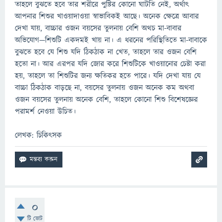
তাহলে বুঝতে হবে তার শরীরে পুষ্টির কোনো ঘাটতি নেই, অর্থাৎ
আপনার শিশুর খাওয়াদাওয়া স্বাভাবিকই আছে। অনেক ক্ষেত্রে আবার
দেখা যায়, বাচ্চার ওজন বয়সের তুলনায় বেশি অথচ মা-বাবার
অভিযোগ—শিশুটি একদমই খায় না। এ ধরনের পরিস্থিতিতে মা-বাবাকে
বুঝতে হবে যে শিশু যদি ঠিকঠাক না খেত, তাহলে তার ওজন বেশি
হতো না। আর এরপর যদি জোর করে শিশুটিকে খাওয়ানোর চেষ্টা করা
হয়, তাহলে তা শিশুটির জন্য ক্ষতিকর হতে পারে। যদি দেখা যায় যে
বাচ্চা ঠিকঠাক বাড়ছে না, বয়সের তুলনায় ওজন অনেক কম অথবা
ওজন বয়সের তুলনায় অনেক বেশি, তাহলে কোনো শিশু বিশেষজ্ঞের
পরামর্শ নেওয়া উচিত।
লেখক: চিকিৎসক
0
টি ভোট