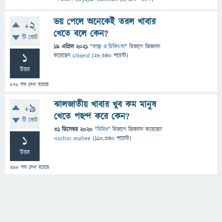
ভয় পেলে অনেকেই তরল খাবার
+2
খেতে বলে কেন?
টি ভোট
19 এপ্রিল 2021
"
স্বাস্থ্য ও চিকিৎসা
" বিভাগে
জিজ্ঞাসা
1
করেছেন
Ubaeid
(
28,340
পয়েন্ট)
উত্তর
876
বার দেখা হয়েছে
ঝালজাতীয় খাবার খুব কম মানুষ
+9
খেতে পছন্দ করে কেন?
টি ভোট
31 ডিসেম্বর 2020
"
বিবিধ
" বিভাগে
জিজ্ঞাসা
করেছেন
1
noshin mahee
(
110,340
পয়েন্ট)
উত্তর
398
বার দেখা হয়েছে