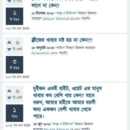
টি ভোট
লাগে না কেন?
2
12 ডিসেম্বর 2020
"
স্বাস্থ্য ও চিকিৎসা
" বিভাগে
জিজ্ঞাসা
করেছেন
Zubayer Mahmud
(
11,220
পয়েন্ট)
টি উত্তর
665
বার দেখা হয়েছে
ফ্রীজের খাবার নষ্ট হয় না কেন??
0
18 জানুয়ারি 2023
"
লাইফ
" বিভাগে
জিজ্ঞাসা
করেছেন
টি ভোট
farianimran
(
520
পয়েন্ট)
3
টি উত্তর
803
বার দেখা হয়েছে
দুইজন একই হাইট, ওয়েট এর মানুষ
0
খাবার কম বেশি খায় কেন? মানে
টি ভোট
ধরুন, আমার চাইতে আমার বয়সী
1
অন্য একজন বেশী খাবার খেতে
পারে।
উত্তর
23 জুন 2022
"
স্বাস্থ্য ও চিকিৎসা
" বিভাগে
জিজ্ঞাসা
1,075
বার দেখা হয়েছে
করেছেন
Reyajur Rahman
(
9,290
পয়েন্ট)