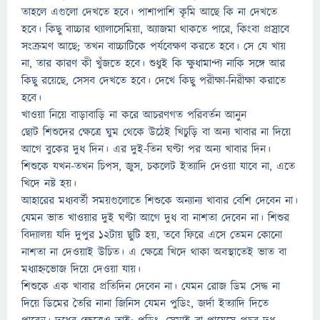
তাহলে এগুলো দেখতে হবে। পাশাপাশি কৃমি আছে কি না দেখতে
হবে। কিছু বাচ্চার থ্যালাসেমিয়া, অ্যাজমা থাকতে পারে, কিংবা প্রস্রাবে
সংক্রমণ আছে; তখন বাচ্চাটিকে পর্যবেক্ষণ করতে হবে। সে যে খায়
না, তার কারণ কী খুঁজতে হবে। শুধুই কি ক্ষুধামান্দ্য নাকি সঙ্গে আর
কিছু রয়েছে, সেসব দেখতে হবে। দেখে কিছু পরীক্ষা-নিরীক্ষা করাতে
হবে।
খাওয়া নিয়ে বাড়াবাড়ি না করে আচরণগত পরিবর্তন আনুন
ছোট শিশুদের ক্ষেত্রে ঘুম থেকে উঠেই খিচুড়ি বা অন্য খাবার না দিয়ে
আগে বুকের দুধ দিন। এর দুই-তিন ঘণ্টা পর অন্য খাবার দিন।
শিশুকে যখন-তখন চিপস, জুস, চকলেট ইত্যাদি দেওয়া যাবে না, এতে
খিদে নষ্ট হয়।
আহারের মধ্যবর্তী সময়গুলোতে শিশুকে অন্যান্য খাবার বেশি দেবেন না।
যেমন ভাত খাওয়ার দুই ঘণ্টা আগে দুধ বা নাশতা দেবেন না। শিশুর
বিদ্যালয় যদি দুপুর ১২টায় ছুটি হয়, তবে ফিরে এসে তেমন কোনো
নাশতা না দেওয়াই উচিত। এ ক্ষেত্রে খিদে থাকা অবস্থাতেই ভাত বা
মধ্যাহ্নভোজ দিয়ে দেওয়া যায়।
শিশুকে এক খাবার প্রতিদিন দেবেন না। যেমন রোজ ডিম সেদ্ধ না
দিয়ে ডিমের তৈরি নানা জিনিস যেমন পুডিং, জর্দা ইত্যাদি দিতে