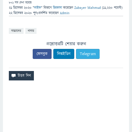
801
বার দেখা হয়েছে
21 ডিসেম্বর 2020
"
লাইফ
" বিভাগে
জিজ্ঞাসা
করেছেন
Zubayer Mahmud
(
11,220
পয়েন্ট)
22 ডিসেম্বর 2020
পূনঃপ্রদর্শিত
করেছেন
Admin
বাচ্চাদের
খাবার
প্রশ্নোত্তরটি শেয়ার করুন
ফেসবুক
লিঙ্কইডিন
Telegram