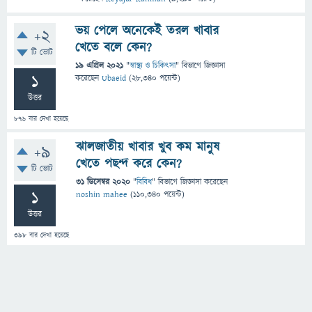
ভয় পেলে অনেকেই তরল খাবার
+2
খেতে বলে কেন?
টি ভোট
19 এপ্রিল 2021
"
স্বাস্থ্য ও চিকিৎসা
" বিভাগে
জিজ্ঞাসা
1
করেছেন
Ubaeid
(
28,340
পয়েন্ট)
উত্তর
876
বার দেখা হয়েছে
ঝালজাতীয় খাবার খুব কম মানুষ
+9
খেতে পছন্দ করে কেন?
টি ভোট
31 ডিসেম্বর 2020
"
বিবিধ
" বিভাগে
জিজ্ঞাসা
করেছেন
1
noshin mahee
(
110,340
পয়েন্ট)
উত্তর
398
বার দেখা হয়েছে