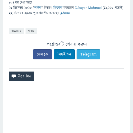
804
বার দেখা হয়েছে
21 ডিসেম্বর 2020
"
লাইফ
" বিভাগে
জিজ্ঞাসা
করেছেন
Zubayer Mahmud
(
11,220
পয়েন্ট)
22 ডিসেম্বর 2020
পূনঃপ্রদর্শিত
করেছেন
Admin
বাচ্চাদের
খাবার
প্রশ্নোত্তরটি শেয়ার করুন
ফেসবুক
লিঙ্কইডিন
Telegram