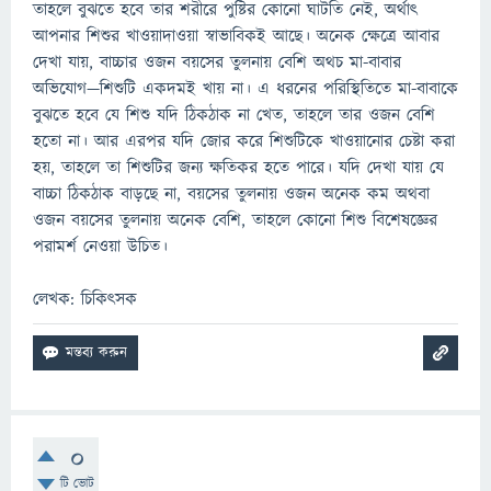
তাহলে বুঝতে হবে তার শরীরে পুষ্টির কোনো ঘাটতি নেই, অর্থাৎ
আপনার শিশুর খাওয়াদাওয়া স্বাভাবিকই আছে। অনেক ক্ষেত্রে আবার
দেখা যায়, বাচ্চার ওজন বয়সের তুলনায় বেশি অথচ মা-বাবার
অভিযোগ—শিশুটি একদমই খায় না। এ ধরনের পরিস্থিতিতে মা-বাবাকে
বুঝতে হবে যে শিশু যদি ঠিকঠাক না খেত, তাহলে তার ওজন বেশি
হতো না। আর এরপর যদি জোর করে শিশুটিকে খাওয়ানোর চেষ্টা করা
হয়, তাহলে তা শিশুটির জন্য ক্ষতিকর হতে পারে। যদি দেখা যায় যে
বাচ্চা ঠিকঠাক বাড়ছে না, বয়সের তুলনায় ওজন অনেক কম অথবা
ওজন বয়সের তুলনায় অনেক বেশি, তাহলে কোনো শিশু বিশেষজ্ঞের
পরামর্শ নেওয়া উচিত।
লেখক: চিকিৎসক
0
টি ভোট