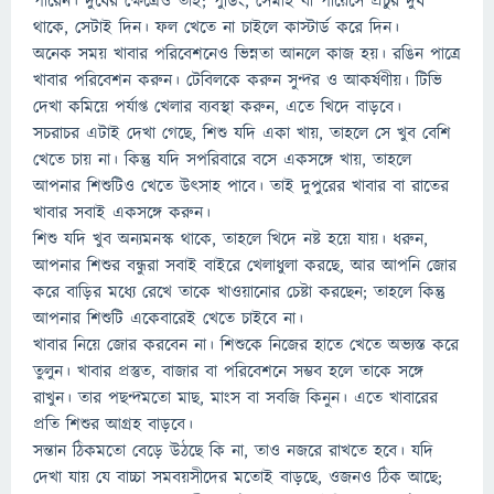
পারেন। দুধের ক্ষেত্রেও তাই; পুডিং, সেমাই বা পায়েসে প্রচুর দুধ
থাকে, সেটাই দিন। ফল খেতে না চাইলে কাস্টার্ড করে দিন।
অনেক সময় খাবার পরিবেশনেও ভিন্নতা আনলে কাজ হয়। রঙিন পাত্রে
খাবার পরিবেশন করুন। টেবিলকে করুন সুন্দর ও আকর্ষণীয়। টিভি
দেখা কমিয়ে পর্যাপ্ত খেলার ব্যবস্থা করুন, এতে খিদে বাড়বে।
সচরাচর এটাই দেখা গেছে, শিশু যদি একা খায়, তাহলে সে খুব বেশি
খেতে চায় না। কিন্তু যদি সপরিবারে বসে একসঙ্গে খায়, তাহলে
আপনার শিশুটিও খেতে উৎসাহ পাবে। তাই দুপুরের খাবার বা রাতের
খাবার সবাই একসঙ্গে করুন।
শিশু যদি খুব অন্যমনস্ক থাকে, তাহলে খিদে নষ্ট হয়ে যায়। ধরুন,
আপনার শিশুর বন্ধুরা সবাই বাইরে খেলাধুলা করছে, আর আপনি জোর
করে বাড়ির মধ্যে রেখে তাকে খাওয়ানোর চেষ্টা করছেন; তাহলে কিন্তু
আপনার শিশুটি একেবারেই খেতে চাইবে না।
খাবার নিয়ে জোর করবেন না। শিশুকে নিজের হাতে খেতে অভ্যস্ত করে
তুলুন। খাবার প্রস্তুত, বাজার বা পরিবেশনে সম্ভব হলে তাকে সঙ্গে
রাখুন। তার পছন্দমতো মাছ, মাংস বা সবজি কিনুন। এতে খাবারের
প্রতি শিশুর আগ্রহ বাড়বে।
সন্তান ঠিকমতো বেড়ে উঠছে কি না, তাও নজরে রাখতে হবে। যদি
দেখা যায় যে বাচ্চা সমবয়সীদের মতোই বাড়ছে, ওজনও ঠিক আছে;