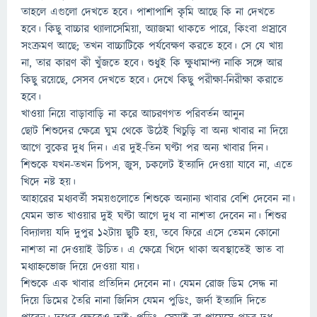
তাহলে এগুলো দেখতে হবে। পাশাপাশি কৃমি আছে কি না দেখতে
হবে। কিছু বাচ্চার থ্যালাসেমিয়া, অ্যাজমা থাকতে পারে, কিংবা প্রস্রাবে
সংক্রমণ আছে; তখন বাচ্চাটিকে পর্যবেক্ষণ করতে হবে। সে যে খায়
না, তার কারণ কী খুঁজতে হবে। শুধুই কি ক্ষুধামান্দ্য নাকি সঙ্গে আর
কিছু রয়েছে, সেসব দেখতে হবে। দেখে কিছু পরীক্ষা-নিরীক্ষা করাতে
হবে।
খাওয়া নিয়ে বাড়াবাড়ি না করে আচরণগত পরিবর্তন আনুন
ছোট শিশুদের ক্ষেত্রে ঘুম থেকে উঠেই খিচুড়ি বা অন্য খাবার না দিয়ে
আগে বুকের দুধ দিন। এর দুই-তিন ঘণ্টা পর অন্য খাবার দিন।
শিশুকে যখন-তখন চিপস, জুস, চকলেট ইত্যাদি দেওয়া যাবে না, এতে
খিদে নষ্ট হয়।
আহারের মধ্যবর্তী সময়গুলোতে শিশুকে অন্যান্য খাবার বেশি দেবেন না।
যেমন ভাত খাওয়ার দুই ঘণ্টা আগে দুধ বা নাশতা দেবেন না। শিশুর
বিদ্যালয় যদি দুপুর ১২টায় ছুটি হয়, তবে ফিরে এসে তেমন কোনো
নাশতা না দেওয়াই উচিত। এ ক্ষেত্রে খিদে থাকা অবস্থাতেই ভাত বা
মধ্যাহ্নভোজ দিয়ে দেওয়া যায়।
শিশুকে এক খাবার প্রতিদিন দেবেন না। যেমন রোজ ডিম সেদ্ধ না
দিয়ে ডিমের তৈরি নানা জিনিস যেমন পুডিং, জর্দা ইত্যাদি দিতে