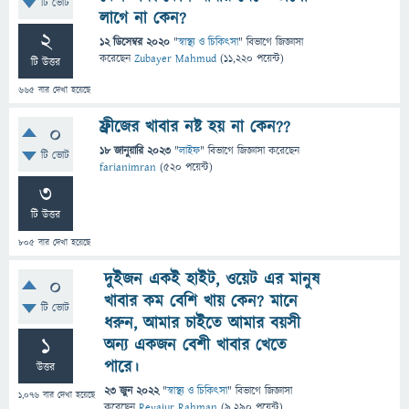
টি ভোট
লাগে না কেন?
2
12 ডিসেম্বর 2020
"
স্বাস্থ্য ও চিকিৎসা
" বিভাগে
জিজ্ঞাসা
করেছেন
Zubayer Mahmud
(
11,220
পয়েন্ট)
টি উত্তর
665
বার দেখা হয়েছে
ফ্রীজের খাবার নষ্ট হয় না কেন??
0
18 জানুয়ারি 2023
"
লাইফ
" বিভাগে
জিজ্ঞাসা
করেছেন
টি ভোট
farianimran
(
520
পয়েন্ট)
3
টি উত্তর
805
বার দেখা হয়েছে
দুইজন একই হাইট, ওয়েট এর মানুষ
0
খাবার কম বেশি খায় কেন? মানে
টি ভোট
ধরুন, আমার চাইতে আমার বয়সী
1
অন্য একজন বেশী খাবার খেতে
পারে।
উত্তর
23 জুন 2022
"
স্বাস্থ্য ও চিকিৎসা
" বিভাগে
জিজ্ঞাসা
1,076
বার দেখা হয়েছে
করেছেন
Reyajur Rahman
(
9,290
পয়েন্ট)