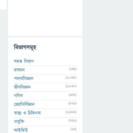
বিভাগসমূহ
সমস্ত বিভাগ
(641)
রসায়ন
(1,035)
পদার্থবিজ্ঞান
(1,830)
জীববিজ্ঞান
(159)
গণিত
(526)
জ্যোতির্বিজ্ঞান
(1,989)
স্বাস্থ্য ও চিকিৎসা
(736)
প্রযুক্তি
(67)
আইকিউ