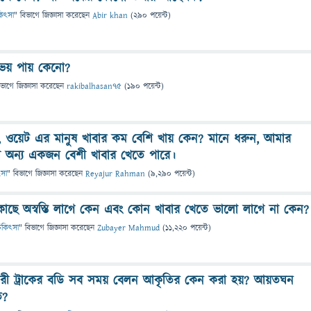
িকিৎসা
" বিভাগে
জিজ্ঞাসা
করেছেন
Abir khan
(
290
পয়েন্ট)
ভয় পায় কেনো?
িভাগে
জিজ্ঞাসা
করেছেন
rakibalhasan75
(
190
পয়েন্ট)
 ওয়েট এর মানুষ খাবার কম বেশি খায় কেন? মানে ধরুন, আমার
 অন্য একজন বেশী খাবার খেতে পারে।
ৎসা
" বিভাগে
জিজ্ঞাসা
করেছেন
Reyajur Rahman
(
9,290
পয়েন্ট)
াছে অস্বস্তি লাগে কেন এবং কোন খাবার খেতে ভালো লাগে না কেন?
 চিকিৎসা
" বিভাগে
জিজ্ঞাসা
করেছেন
Zubayer Mahmud
(
11,220
পয়েন্ট)
ারী ট্রাকের বডি সব সময় বেলন আকৃতির কেন করা হয়? আয়তঘন
ত?