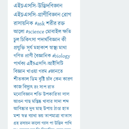
এইচএসসি-উদ্ভিদবিজ্ঞান
এইচএসসি-প্রাণীবিজ্ঞান
রোগ
রাসায়নিক
#ask
শরীর
রক্ত
আলো
#science
মোবাইল
ক্ষতি
চুল
চিকিৎসা
পদার্থবিজ্ঞান
কী
প্রযুক্তি
সূর্য
মহাকাশ
স্বাস্থ্য
মাথা
গণিত
প্রাণী
বৈজ্ঞানিক
#biology
পার্থক্য
এইচএসসি-আইসিটি
বিজ্ঞান
খাওয়া
গরম
#জানতে
শীতকাল
ডিম
বৃষ্টি
চাঁদ
কেন
কারণ
কাজ
বিদ্যুৎ
রং
সাপ
রাত
মনোবিজ্ঞান
শক্তি
উপকারিতা
লাল
আগুন
গাছ
মস্তিষ্ক
খাবার
সাদা
শব্দ
আবিষ্কার
দুধ
মাছ
উপায়
ঠাণ্ডা
হাত
মশা
স্বপ্ন
ব্যাথা
ভয়
তাপমাত্রা
বাতাস
গ্রহ
রসায়ন
কালো
গ্যাস
পা
উদ্ভিদ
পাখি