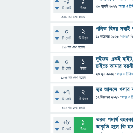
+1
1
30 জুলাই 2022
"
স্বাস্থ্য ও চ
টি ভোট
উত্তর
536
বার দেখা হয়েছে
গনিত বিষয় সবাই 
0
2
11 অক্টোবর 2023
"
গণিত
" ব
টি ভোট
টি উত্তর
513
বার দেখা হয়েছে
দুইজন একই হাইট,
0
1
চাইতে আমার বয়সী
টি ভোট
উত্তর
23 জুন 2022
"
স্বাস্থ্য ও চিকি
1,074
বার দেখা হয়েছে
জ্বর আসলে গলার ক
+7
2
12 ডিসেম্বর 2020
"
স্বাস্থ্য ও
টি ভোট
টি উত্তর
662
বার দেখা হয়েছে
তরল পদার্থ বহনক
+8
1
আকৃতি হলে কি হ
টি ভোট
উত্তর