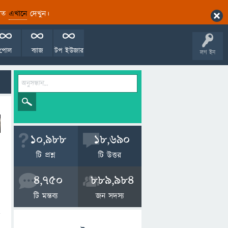
ারিত
এখানে
দেখুন।
পোল
ব্যাজ
টপ ইউজার
লগ ইন
10,988
18,690
টি প্রশ্ন
টি উত্তর
4,750
889,984
টি মন্তব্য
জন সদস্য