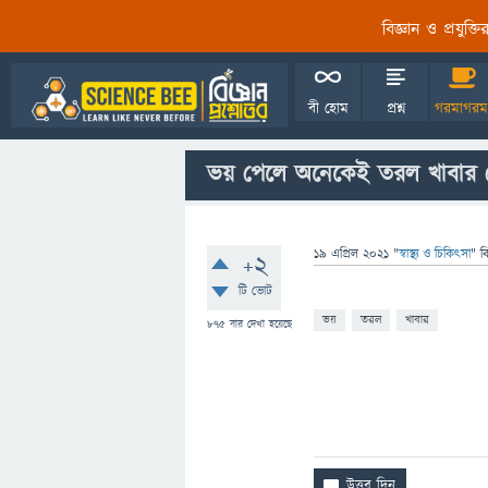
বিজ্ঞান ও প্রযুক্
বী হোম
প্রশ্ন
গরমাগরম
ভয় পেলে অনেকেই তরল খাবার 
19 এপ্রিল 2021
"
স্বাস্থ্য ও চিকিৎসা
" ব
+2
টি ভোট
ভয়
তরল
খাবার
875
বার দেখা হয়েছে