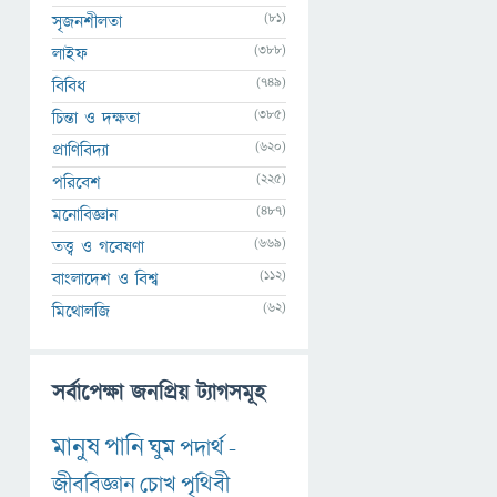
(81)
সৃজনশীলতা
(388)
লাইফ
(749)
বিবিধ
(385)
চিন্তা ও দক্ষতা
(620)
প্রাণিবিদ্যা
(225)
পরিবেশ
(487)
মনোবিজ্ঞান
(669)
তত্ত্ব ও গবেষণা
(112)
বাংলাদেশ ও বিশ্ব
(62)
মিথোলজি
সর্বাপেক্ষা জনপ্রিয় ট্যাগসমূহ
মানুষ
পানি
ঘুম
পদার্থ
-
জীববিজ্ঞান
চোখ
পৃথিবী