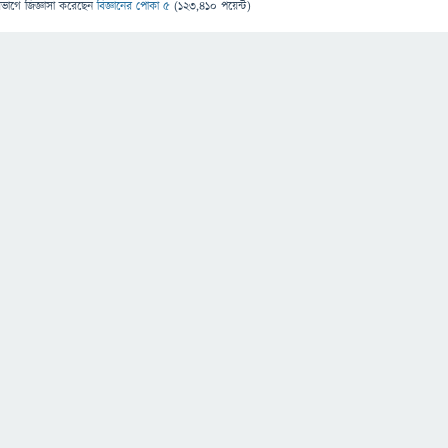
িভাগে
জিজ্ঞাসা
করেছেন
বিজ্ঞানের পোকা ৫
(
123,410
পয়েন্ট)