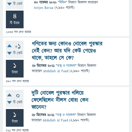
30 নভেম্বর 2020
"
বিবিধ
" বিভাগে
জিজ্ঞাসা
করেছেন
টি ভোট
Nirjon Barua
(
7,990
পয়েন্ট)
4
টি উত্তর
2,334
বার দেখা হয়েছে
গণিতের জন্য কোনও নোবেল পুরস্কার
+1
নেই কেন? আর যদি কেউ পেয়েও
টি ভোট
থাকে, তাহলে সে কে?
1
28 ডিসেম্বর 2021
"
তত্ত্ব ও গবেষণা
" বিভাগে
জিজ্ঞাসা
করেছেন
Abdullah Al Fuad
(
2,990
পয়েন্ট)
উত্তর
392
বার দেখা হয়েছে
দুটি নোবেল পুরস্কার গলিয়ে
0
ফেলেছিলেন নীলস বোর! কেন
টি ভোট
জানেন?
1
28 ডিসেম্বর 2021
"
তত্ত্ব ও গবেষণা
" বিভাগে
জিজ্ঞাসা
করেছেন
Abdullah Al Fuad
(
2,990
পয়েন্ট)
উত্তর
561
বার দেখা হয়েছে