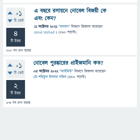
এ বছরে রসায়নে নোবেল বিজয়ী কে
+1
এবং কেন?
টি ভোট
11 অক্টোবর 2021
"
রসায়ন
" বিভাগে
জিজ্ঞাসা
করেছেন
4
Ainul Nishad 1
(
260
পয়েন্ট)
টি উত্তর
585
বার দেখা হয়েছে
নোবেল পুরষ্কারের প্রাইজমানি কত?
+1
05 অক্টোবর 2022
"
আইকিউ
" বিভাগে
জিজ্ঞাসা
করেছেন
টি ভোট
মো শরিফুল ইসলাম সজিব
(
380
পয়েন্ট)
2
টি উত্তর
974
বার দেখা হয়েছে