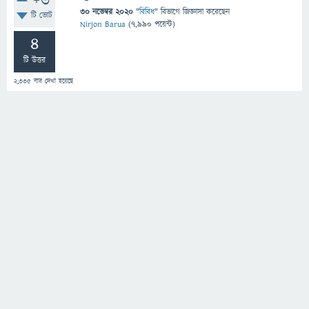
+6
30 নভেম্বর 2020
"
বিবিধ
" বিভাগে
জিজ্ঞাসা
করেছেন
টি ভোট
Nirjon Barua
(
7,990
পয়েন্ট)
4
টি উত্তর
2,335
বার দেখা হয়েছে