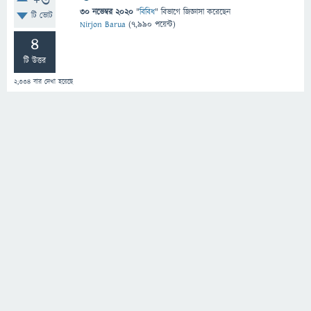
+6
30 নভেম্বর 2020
"
বিবিধ
" বিভাগে
জিজ্ঞাসা
করেছেন
টি ভোট
Nirjon Barua
(
7,990
পয়েন্ট)
4
টি উত্তর
2,334
বার দেখা হয়েছে