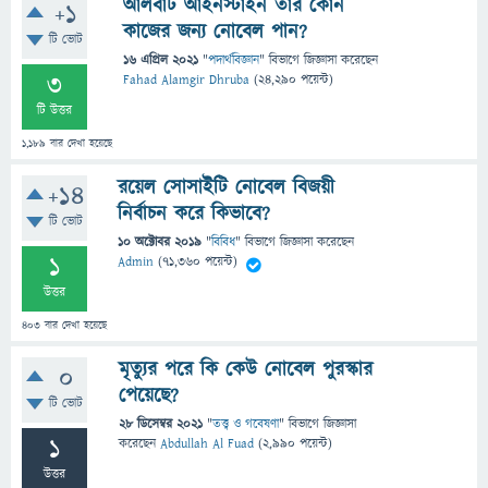
আলবার্ট আইনস্টাইন তার কোন
+1
কাজের জন্য নোবেল পান?
টি ভোট
16 এপ্রিল 2021
"
পদার্থবিজ্ঞান
" বিভাগে
জিজ্ঞাসা
করেছেন
3
Fahad Alamgir Dhruba
(
24,290
পয়েন্ট)
টি উত্তর
1,189
বার দেখা হয়েছে
রয়েল সোসাইটি নোবেল বিজয়ী
+14
নির্বাচন করে কিভাবে?
টি ভোট
10 অক্টোবর 2019
"
বিবিধ
" বিভাগে
জিজ্ঞাসা
করেছেন
1
Admin
(
71,360
পয়েন্ট)
উত্তর
403
বার দেখা হয়েছে
মৃত্যুর পরে কি কেউ নোবেল পুরস্কার
0
পেয়েছে?
টি ভোট
28 ডিসেম্বর 2021
"
তত্ত্ব ও গবেষণা
" বিভাগে
জিজ্ঞাসা
1
করেছেন
Abdullah Al Fuad
(
2,990
পয়েন্ট)
উত্তর