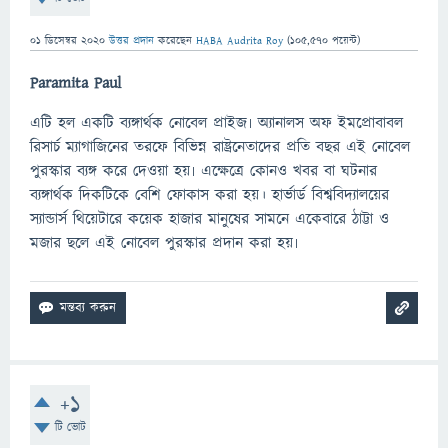
01 ডিসেম্বর 2020
উত্তর প্রদান
করেছেন
HABA Audrita Roy
(
105,570
পয়েন্ট)
Paramita Paul
এটি হল একটি ব্যঙ্গার্থক নোবেল প্রাইজ৷ অ্যানালস অফ ইমপ্রোবাবল
রিসার্চ ম্যাগাজিনের তরফে বিভিন্ন রাষ্ট্রনেতাদের প্রতি বছর এই নোবেল
পুরস্কার ব্যঙ্গ করে দেওয়া হয়৷ এক্ষেত্রে কোনও খবর বা ঘটনার
ব্যঙ্গার্থক দিকটিকে বেশি ফোকাস করা হয়। হার্ভার্ড বিশ্ববিদ্যালয়ের
স্যান্ডার্স থিয়েটারে কয়েক হাজার মানুষের সামনে একেবারে ঠাট্টা ও
মজার ছলে এই নোবেল পুরস্কার প্রদান করা হয়৷
+1
টি ভোট