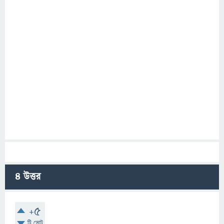
4
উত্তর
+5
টি ভোট