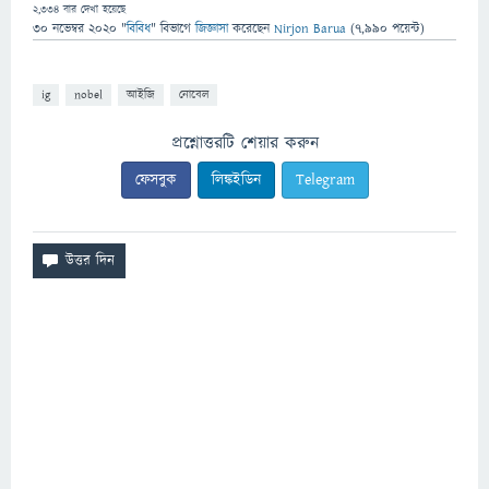
2,334
বার দেখা হয়েছে
30 নভেম্বর 2020
"
বিবিধ
" বিভাগে
জিজ্ঞাসা
করেছেন
Nirjon Barua
(
7,990
পয়েন্ট)
ig
nobel
আইজি
নোবেল
প্রশ্নোত্তরটি শেয়ার করুন
ফেসবুক
লিঙ্কইডিন
Telegram