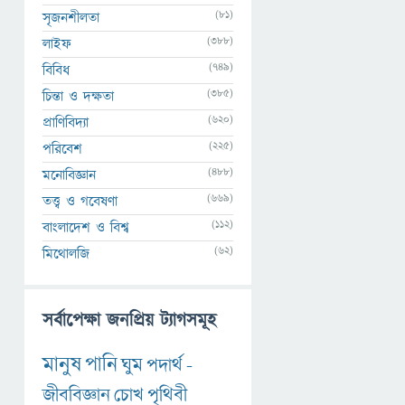
(81)
সৃজনশীলতা
(388)
লাইফ
(749)
বিবিধ
(385)
চিন্তা ও দক্ষতা
(620)
প্রাণিবিদ্যা
(225)
পরিবেশ
(488)
মনোবিজ্ঞান
(669)
তত্ত্ব ও গবেষণা
(112)
বাংলাদেশ ও বিশ্ব
(62)
মিথোলজি
সর্বাপেক্ষা জনপ্রিয় ট্যাগসমূহ
মানুষ
পানি
ঘুম
পদার্থ
-
জীববিজ্ঞান
চোখ
পৃথিবী