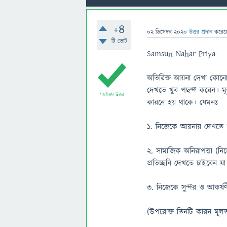
+4
02 ডিসেম্বর 2020
উত্তর প্রদান
করে
টি ভোট
Samsun Nahar Priya-
অতিরিক্ত আয়না দেখা কোনো
দেখতে খুব পছন্দ করেন। মূ
সর্বোত্তম উত্তর
কারনে হয় থাকে। যেমনঃ
১. নিজেকে আয়নায় দেখতে খ
২. সামাজিক অনিরাপত্তা (নি
প্রতিচ্ছবি দেখতে চাইবেন য
৩. নিজেকে সুন্দর ও আকর্ষ
(উপরোক্ত তিনটি কারন মূল