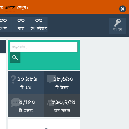
ারিত
এখানে
দেখুন।
পোল
ব্যাজ
টপ ইউজার
লগ ইন
10,989
18,690
টি প্রশ্ন
টি উত্তর
4,750
890,254
টি মন্তব্য
জন সদস্য