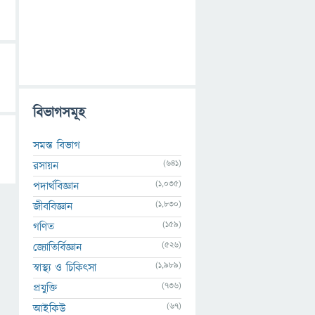
বিভাগসমূহ
সমস্ত বিভাগ
(641)
রসায়ন
(1,035)
পদার্থবিজ্ঞান
(1,830)
জীববিজ্ঞান
(159)
গণিত
(526)
জ্যোতির্বিজ্ঞান
(1,989)
স্বাস্থ্য ও চিকিৎসা
(736)
প্রযুক্তি
(67)
আইকিউ