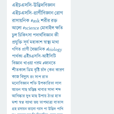
এইচএসসি-উদ্ভিদবিজ্ঞান
এইচএসসি-প্রাণীবিজ্ঞান
রোগ
রাসায়নিক
#ask
শরীর
রক্ত
আলো
#science
মোবাইল
ক্ষতি
চুল
চিকিৎসা
পদার্থবিজ্ঞান
কী
প্রযুক্তি
সূর্য
মহাকাশ
স্বাস্থ্য
মাথা
গণিত
প্রাণী
বৈজ্ঞানিক
#biology
পার্থক্য
এইচএসসি-আইসিটি
বিজ্ঞান
খাওয়া
গরম
#জানতে
শীতকাল
ডিম
বৃষ্টি
চাঁদ
কেন
কারণ
কাজ
বিদ্যুৎ
রং
সাপ
রাত
মনোবিজ্ঞান
শক্তি
উপকারিতা
লাল
আগুন
গাছ
মস্তিষ্ক
খাবার
সাদা
শব্দ
আবিষ্কার
দুধ
মাছ
উপায়
ঠাণ্ডা
হাত
মশা
স্বপ্ন
ব্যাথা
ভয়
তাপমাত্রা
বাতাস
গ্রহ
রসায়ন
কালো
গ্যাস
পা
উদ্ভিদ
পাখি