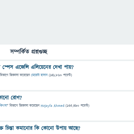
সম্পর্কিত প্রশ্নগুচ্ছ
স্পেস এজেন্সি এলিয়েনের দেখা পায়?
 বিভাগে
জিজ্ঞাসা
করেছেন
মেহেদী হাসান
(
141,860
পয়েন্ট)
 কোনো রোগ?
চিকিৎসা
" বিভাগে
জিজ্ঞাসা
করেছেন
Hojayfa Ahmed
(
135,490
পয়েন্ট)
ক্ত চিন্তা কমানোর কি কোনো উপায় আছে?