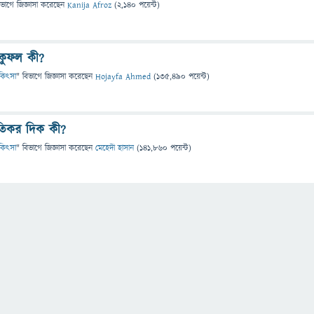
িভাগে
জিজ্ঞাসা
করেছেন
Kanija Afroz
(
2,140
পয়েন্ট)
 কুফল কী?
চিকিৎসা
" বিভাগে
জিজ্ঞাসা
করেছেন
Hojayfa Ahmed
(
135,490
পয়েন্ট)
ষতিকর দিক কী?
চিকিৎসা
" বিভাগে
জিজ্ঞাসা
করেছেন
মেহেদী হাসান
(
141,860
পয়েন্ট)