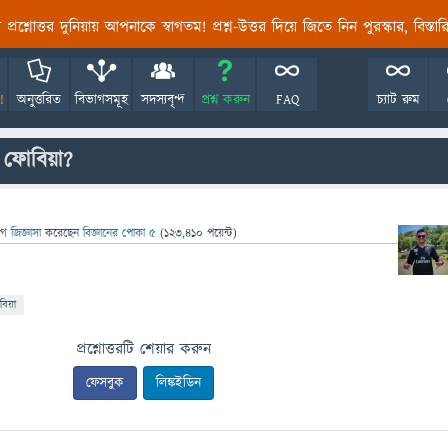
তির প্রশ্নোত্তর দুনিয়ায় আপনাকে স্বাগতম! প্রশ্ন-উত্তর দিয়ে জিতে নিন পুরস্কার, বিস্ত
!
অনুত্তরিত
বিভাগসমূহ
সদস্যবৃন্দ
প্রশ্ন করুন
FAQ
চ্যাট রুম
ফোবিয়া?
গে
জিজ্ঞাসা
করেছেন
বিজ্ঞানের পোকা ৫
(
123,410
পয়েন্ট)
বিয়া
প্রশ্নোত্তরটি শেয়ার করুন
ফেসবুক
লিঙ্কইডিন