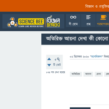
বিজ্ঞান ও প্রযুক্
বী হোম
প্রশ্ন
গরমাগরম
অতিরিক্ত আয়না দেখা কী কোনো 
02 ডিসেম্বর 2020
"
মনোবিজ্ঞান
" বিভা
+7
টি ভোট
874
বার দেখা হয়েছে
অতিরিক্ত
আয়না
দেখা
ফো