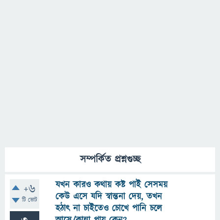
সম্পর্কিত প্রশ্নগুচ্ছ
যখন কারও কথায় কষ্ট পাই সেসময়
+6
কেউ এসে যদি স্বান্তনা দেয়, তখন
টি ভোট
হঠাৎ না চাইতেও চোখে পানি চলে