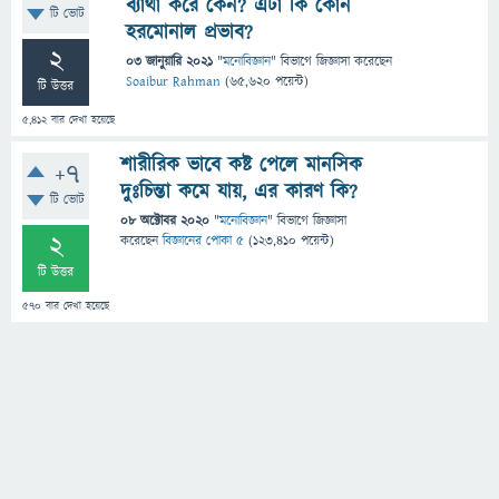
ব্যাথা করে কেন? এটা কি কোন
টি ভোট
হরমোনাল প্রভাব?
2
03 জানুয়ারি 2021
"
মনোবিজ্ঞান
" বিভাগে
জিজ্ঞাসা
করেছেন
Soaibur Rahman
(
65,620
পয়েন্ট)
টি উত্তর
5,412
বার দেখা হয়েছে
শারীরিক ভাবে কষ্ট পেলে মানসিক
+7
দুঃচিন্তা কমে যায়, এর কারণ কি?
টি ভোট
08 অক্টোবর 2020
"
মনোবিজ্ঞান
" বিভাগে
জিজ্ঞাসা
2
করেছেন
বিজ্ঞানের পোকা ৫
(
123,410
পয়েন্ট)
টি উত্তর
570
বার দেখা হয়েছে