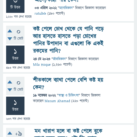
3
আসে/কান্না পায় কেন?
টি উত্তর
03 এপ্রিল 2022
"
মনোবিজ্ঞান
" বিভাগে
জিজ্ঞাসা
করেছেন
ratul99
(
190
পয়েন্ট)
1,220
বার দেখা হয়েছে
কষ্ট পেলে চোখ থেকে যে পানি পড়ে
0
আর হাসতে হাসতে পড়া চোখের
টি ভোট
পানির উপাদান বা এগুলো কি একই
1
রকমের পানি?
উত্তর
24 মে 2023
"
জীববিজ্ঞান
" বিভাগে
জিজ্ঞাসা
করেছেন
Mila Hoque
(
1,260
পয়েন্ট)
493
বার দেখা হয়েছে
শীতকালে ব্যাথা পেলে বেশি কষ্ট হয়
0
কেন?
টি ভোট
19 নভেম্বর 2022
"
স্বাস্থ্য ও চিকিৎসা
" বিভাগে
জিজ্ঞাসা
1
করেছেন
Masum Ahamad
(
220
পয়েন্ট)
উত্তর
637
বার দেখা হয়েছে
মন খারাপ হলে বা কষ্ট পেলে বুকে
+9