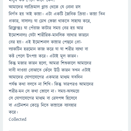
মানুষ কষ্ট পেলে কাঁদে কেন?
আমাদের ল্যাক্রিমাল গ্লান্ড থেকে যে নোনা রস
নির্গত হয় তাই কান্না। এটা একটি জৈবিক ক্রিয়া। কান্না তিন
প্রকার, বাসালঃ যা চোখ ভেজা থাকতে সাহায্য করে,
রিফ্লেক্সঃ যা পেঁয়াজ কাটার সময় বের হয় আর
ইমোশনালঃ যেটা শারীরিক-মানসিক ব্যাথার কারনে
বের হয়। এই ইমোশনাল কান্নার পেছনে প্রো-
ল্যাকটিন হরমোন কাজ করে যা যা শরীর ব্যাথা বা
কষ্ট পেলে উৎপন্ন করে। এটাই মূল কারন।
কিন্তু মজার কারন হলো, আমরা শিশুকালে আমাদের
দাবী দাওয়া বোঝাতে কেঁদে উঠি কারন তখন এটাই
আমাদের যোগাযোগের একমাত্র মাধ্যম যতদিন
পর্যন্ত কথা বলতে না শিখি। কিন্তু তারপরও আমাদের
শরীর-মন সে কথা ভোলে না। সময়-অসময়ে
সে যোগাযোগের মাধ্যম বা রেসপন্স হিসেবে
বা এটেনশন কেড়ে নিতে কান্নাকে ব্যাবহার
করে।
Collected