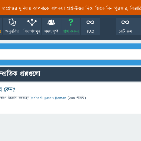
তির প্রশ্নোত্তর দুনিয়ায় আপনাকে স্বাগতম! প্রশ্ন-উত্তর দিয়ে জিতে নিন পুরস্কার, বিস্ত
!
অনুত্তরিত
বিভাগসমূহ
সদস্যবৃন্দ
প্রশ্ন করুন
FAQ
চ্যাট রুম
্রতিক প্রশ্নগুলো
ায় কেন?
িভাগে
জিজ্ঞাসা
করেছেন
Mehedi Hasan Roman
(
230
পয়েন্ট)