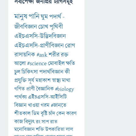
সর্বাপেক্ষা জনপ্রিয় ট্যাগসমূহ
মানুষ
পানি
ঘুম
পদার্থ
-
জীববিজ্ঞান
চোখ
পৃথিবী
এইচএসসি-উদ্ভিদবিজ্ঞান
এইচএসসি-প্রাণীবিজ্ঞান
রোগ
রাসায়নিক
#ask
শরীর
রক্ত
আলো
#science
মোবাইল
ক্ষতি
চুল
চিকিৎসা
পদার্থবিজ্ঞান
কী
প্রযুক্তি
সূর্য
মহাকাশ
স্বাস্থ্য
মাথা
গণিত
প্রাণী
বৈজ্ঞানিক
#biology
পার্থক্য
এইচএসসি-আইসিটি
বিজ্ঞান
খাওয়া
গরম
#জানতে
শীতকাল
ডিম
বৃষ্টি
চাঁদ
কেন
কারণ
কাজ
বিদ্যুৎ
রং
সাপ
রাত
মনোবিজ্ঞান
শক্তি
উপকারিতা
লাল