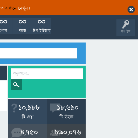
ারিত
এখানে
দেখুন।
পোল
ব্যাজ
টপ ইউজার
লগ ইন
10,988
18,690
টি প্রশ্ন
টি উত্তর
4,750
890,076