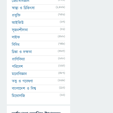
জ্যোতির্বিজ্ঞান
(1,989)
স্বাস্থ্য ও চিকিৎসা
(736)
প্রযুক্তি
(67)
আইকিউ
(81)
সৃজনশীলতা
(388)
লাইফ
(749)
বিবিধ
(385)
চিন্তা ও দক্ষতা
(620)
প্রাণিবিদ্যা
(225)
পরিবেশ
(487)
মনোবিজ্ঞান
(669)
তত্ত্ব ও গবেষণা
(112)
বাংলাদেশ ও বিশ্ব
(62)
মিথোলজি