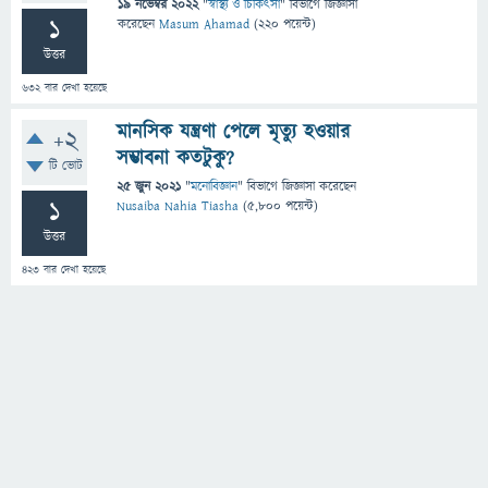
19 নভেম্বর 2022
"
স্বাস্থ্য ও চিকিৎসা
" বিভাগে
জিজ্ঞাসা
1
করেছেন
Masum Ahamad
(
220
পয়েন্ট)
উত্তর
632
বার দেখা হয়েছে
মানসিক যন্ত্রণা পেলে মৃত্যু হওয়ার
+2
সম্ভাবনা কতটুকু?
টি ভোট
25 জুন 2021
"
মনোবিজ্ঞান
" বিভাগে
জিজ্ঞাসা
করেছেন
1
Nusaiba Nahia Tiasha
(
5,800
পয়েন্ট)
উত্তর
423
বার দেখা হয়েছে