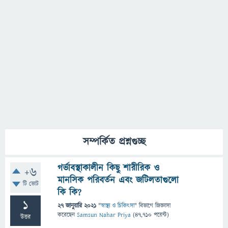
সম্পর্কিত প্রশ্নগুচ্ছ
গর্ভাবস্থাকালীন কিছু শারীরিক ও
+6
মানসিক পরিবর্তন এবং জটিলতাগুলো
টি ভোট
কি কি?
1
27 জানুয়ারি 2021
"
স্বাস্থ্য ও চিকিৎসা
" বিভাগে
জিজ্ঞাসা
করেছেন
Samsun Nahar Priya
(
47,710
পয়েন্ট)
উত্তর