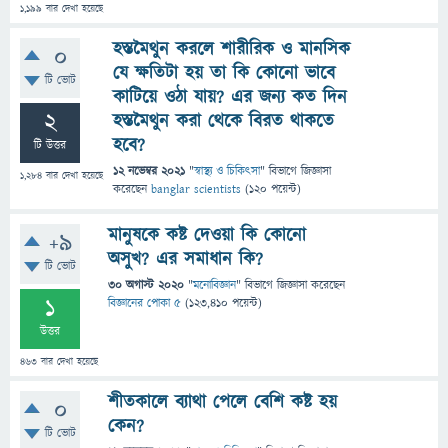
1,199
বার দেখা হয়েছে
হস্তমৈথুন করলে শারীরিক ও মানসিক
0
যে ক্ষতিটা হয় তা কি কোনো ভাবে
টি ভোট
কাটিয়ে ওঠা যায়? এর জন্য কত দিন
2
হস্তমৈথুন করা থেকে বিরত থাকতে
হবে?
টি উত্তর
12 নভেম্বর 2021
"
স্বাস্থ্য ও চিকিৎসা
" বিভাগে
জিজ্ঞাসা
1,284
বার দেখা হয়েছে
করেছেন
banglar scientists
(
120
পয়েন্ট)
মানুষকে কষ্ট দেওয়া কি কোনো
+9
অসুখ? এর‌ সমাধান কি?
টি ভোট
30 অগাস্ট 2020
"
মনোবিজ্ঞান
" বিভাগে
জিজ্ঞাসা
করেছেন
1
বিজ্ঞানের পোকা ৫
(
123,410
পয়েন্ট)
উত্তর
463
বার দেখা হয়েছে
শীতকালে ব্যাথা পেলে বেশি কষ্ট হয়
0
কেন?
টি ভোট