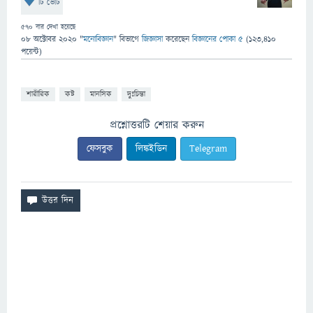
টি ভোট
570
বার দেখা হয়েছে
08 অক্টোবর 2020
"
মনোবিজ্ঞান
" বিভাগে
জিজ্ঞাসা
করেছেন
বিজ্ঞানের পোকা ৫
(
123,410
পয়েন্ট)
শারীরিক
কষ্ট
মানসিক
দুঃচিন্তা
প্রশ্নোত্তরটি শেয়ার করুন
ফেসবুক
লিঙ্কইডিন
Telegram