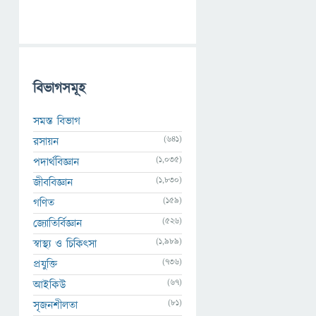
বিভাগসমূহ
সমস্ত বিভাগ
(641)
রসায়ন
(1,035)
পদার্থবিজ্ঞান
(1,830)
জীববিজ্ঞান
(159)
গণিত
(526)
জ্যোতির্বিজ্ঞান
(1,989)
স্বাস্থ্য ও চিকিৎসা
(736)
প্রযুক্তি
(67)
আইকিউ
(81)
সৃজনশীলতা