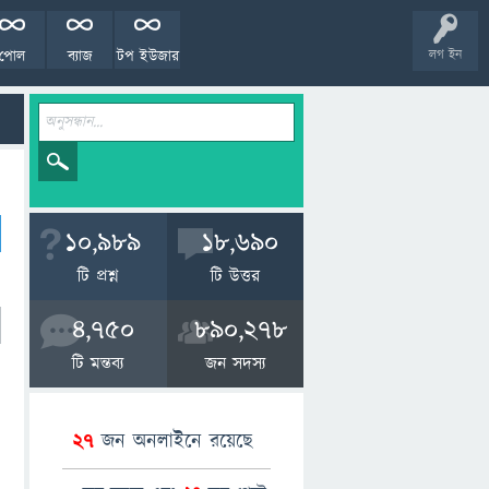
পোল
ব্যাজ
টপ ইউজার
লগ ইন
10,989
18,690
টি প্রশ্ন
টি উত্তর
4,750
890,278
টি মন্তব্য
জন সদস্য
27
জন অনলাইনে রয়েছে