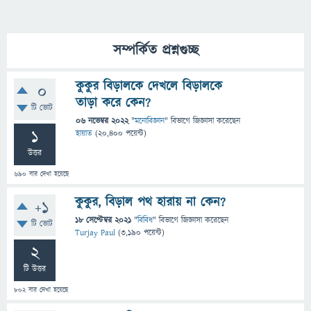
সম্পর্কিত প্রশ্নগুচ্ছ
কুকুর বিড়ালকে দেখলে বিড়ালকে
0
তাড়া করে কেন?
টি ভোট
06 নভেম্বর 2022
"
মনোবিজ্ঞান
" বিভাগে
জিজ্ঞাসা
করেছেন
1
হায়াত
(
20,400
পয়েন্ট)
উত্তর
690
বার দেখা হয়েছে
কুকুর, বিড়াল পথ হারায় না কেন?
+1
18 সেপ্টেম্বর 2021
"
বিবিধ
" বিভাগে
জিজ্ঞাসা
করেছেন
টি ভোট
Turjay Paul
(
3,190
পয়েন্ট)
2
টি উত্তর
802
বার দেখা হয়েছে