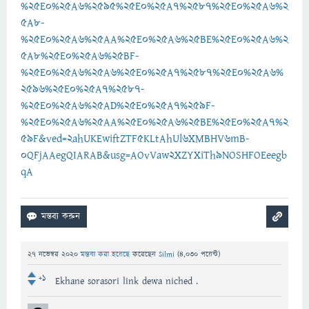
%25E0%25A6%2595%25E0%25A7%2587%25E0%25A6%2
5A8-
%25E0%25A6%25AA%25E0%25A6%25BE%25E0%25A6%2
5A8%25E0%25A6%25BF-
%25E0%25A6%25A6%25E0%25A7%2587%25E0%25A6%
2596%25E0%25A7%2587-
%25E0%25A6%25AD%25E0%25A7%259F-
%25E0%25A6%25AA%25E0%25A6%25BE%25E0%25A7%2
59F&ved=2ahUKEwiftZTF5KLtAhUl6XMBHV6mB-
0QFjAAegQIARAB&usg=AOvVaw2XZYXiTh9NOSHFOEeegb
qA
27 নভেম্বর 2020
মন্তব্য করা হয়েছে
করেছেন
Silmi
(
4,030
পয়েন্ট)
+1
Ekhane sorasori link dewa niched .