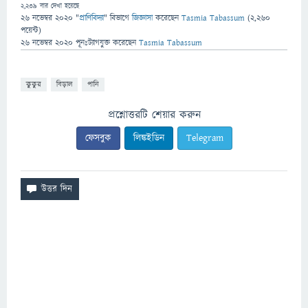
2,239
বার দেখা হয়েছে
26 নভেম্বর 2020
"
প্রাণিবিদ্যা
" বিভাগে
জিজ্ঞাসা
করেছেন
Tasmia Tabassum
(
2,260
পয়েন্ট)
26 নভেম্বর 2020
পূনঃট্যাগযুক্ত
করেছেন
Tasmia Tabassum
কুকুর
বিড়াল
পানি
প্রশ্নোত্তরটি শেয়ার করুন
ফেসবুক
লিঙ্কইডিন
Telegram