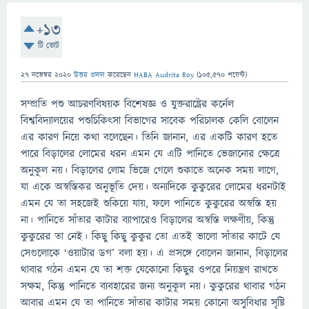
+13
টি ভোট
27 নভেম্বর 2020
উত্তর প্রদান
করেছেন
HABA Audrita Roy
(
105,570
পয়েন্ট)
সম্প্রতি পশু আচরণবিষয়ক বিশেষজ্ঞ ও যুক্তরাষ্ট্রের কর্নেল
বিশ্ববিদ্যালয়ের পশুচিকিৎসা বিভাগের সাবেক পরিচালক কেলি বোলেন
এর কারণ নিয়ে কথা বলেছেন। তিনি জানান, এর একটি কারণ হতে
পারে বিড়ালের লোমের ধরন এমন যে এটি পানিতে ভেজানোর ক্ষেত্রে
অনুকূল নয়। বিড়ালের লোম ভিজে গেলে শুকাতে অনেক সময় লাগে,
যা একে অস্বস্তিকর অনুভূতি দেয়। অন্যদিকে কুকুরের লোমের ধরনটাই
এমন যে তা সহজেই শুকিয়ে যায়, ফলে পানিতে কুকুরের অস্বস্তি হয়
না। পানিতে সাঁতার কাটার ব্যাপারেও বিড়ালের অস্বস্তি লক্ষণীয়, কিন্তু
কুকুরের তা নেই। কিছু কিছু কুকুর তো এতই ভালো সাঁতার কাটে যে
সেগুলোকে ‘ওয়াটার ডগ’ বলা হয়। এ প্রসঙ্গে বোলেন জানান, বিড়ালের
থাবার গঠন এমন যে তা শক্ত যেকোনো কিছুর ওপরে নিয়ন্ত্রণ রাখতে
সক্ষম, কিন্তু পানিতে ব্যবহারের জন্য অনুকূল নয়। কুকুরের থাবার গঠন
আবার এমন যে তা পানিতে সাঁতার কাটার সময় কোনো অসুবিধার সৃষ্টি