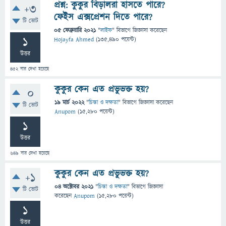
প্রশ্ন: কুকুর বিড়ালরা হাসতে পারে?
+3
ফেইস এক্সপ্রেশন দিতে পারে?
টি ভোট
05 ফেব্রুয়ারি 2021
"
লাইফ
" বিভাগে
জিজ্ঞাসা
করেছেন
1
Hojayfa Ahmed
(
135,490
পয়েন্ট)
উত্তর
452
বার দেখা হয়েছে
কুকুর কেন এত প্রভুভক্ত হয়?
0
19 মার্চ 2022
"
চিন্তা ও দক্ষতা
" বিভাগে
জিজ্ঞাসা
করেছেন
টি ভোট
Anupom
(
15,280
পয়েন্ট)
1
উত্তর
649
বার দেখা হয়েছে
কুকুর কেন এত প্রভুভক্ত হয়?
+1
04 অক্টোবর 2021
"
চিন্তা ও দক্ষতা
" বিভাগে
জিজ্ঞাসা
টি ভোট
করেছেন
Anupom
(
15,280
পয়েন্ট)
1
উত্তর