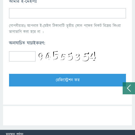
আমার ই-মেইলঃ
গোপনীয়তাঃ আপনার ই-মেইল ঠিকানাটি তৃতীয় কোন পক্ষের নিকট বিক্রয় কিংবা
ভাগাভাগি করা হবে না ।
অনাযাচিত যাচাইকরণ:
মতামত পাঠান