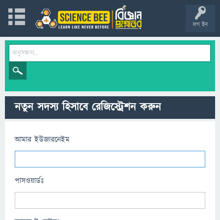
লগ ইন
নতুন সদস্য হিসাবে রেজিস্ট্রেশন করুন
আমার ইউজারনেইম
পাসওয়ার্ডঃ