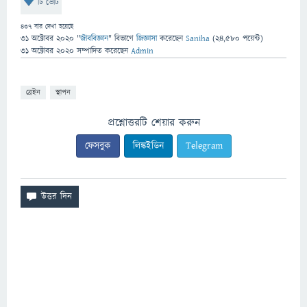
টি ভোট
437
বার দেখা হয়েছে
31 অক্টোবর 2020
"
জীববিজ্ঞান
" বিভাগে
জিজ্ঞাসা
করেছেন
Saniha
(
24,580
পয়েন্ট)
31 অক্টোবর 2020
সম্পাদিত
করেছেন
Admin
ব্রেইন
স্থাপন
প্রশ্নোত্তরটি শেয়ার করুন
ফেসবুক
লিঙ্কইডিন
Telegram