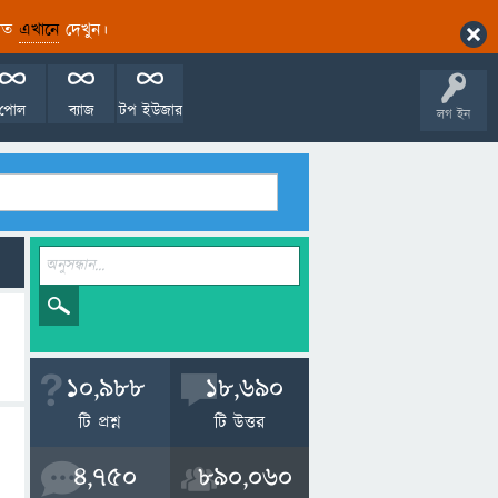
ারিত
এখানে
দেখুন।
পোল
ব্যাজ
টপ ইউজার
লগ ইন
10,988
18,690
টি প্রশ্ন
টি উত্তর
4,750
890,060