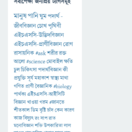
সর্বাপেক্ষা জনপ্রিয় ট্যাগসমূহ
মানুষ
পানি
ঘুম
পদার্থ
-
জীববিজ্ঞান
চোখ
পৃথিবী
এইচএসসি-উদ্ভিদবিজ্ঞান
এইচএসসি-প্রাণীবিজ্ঞান
রোগ
রাসায়নিক
#ask
শরীর
রক্ত
আলো
#science
মোবাইল
ক্ষতি
চুল
চিকিৎসা
পদার্থবিজ্ঞান
কী
প্রযুক্তি
সূর্য
মহাকাশ
স্বাস্থ্য
মাথা
গণিত
প্রাণী
বৈজ্ঞানিক
#biology
পার্থক্য
এইচএসসি-আইসিটি
বিজ্ঞান
খাওয়া
গরম
#জানতে
শীতকাল
ডিম
বৃষ্টি
চাঁদ
কেন
কারণ
কাজ
বিদ্যুৎ
রং
সাপ
রাত
মনোবিজ্ঞান
শক্তি
উপকারিতা
লাল