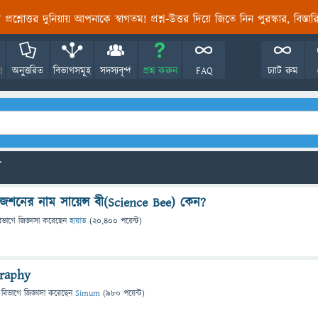
তির প্রশ্নোত্তর দুনিয়ায় আপনাকে স্বাগতম! প্রশ্ন-উত্তর দিয়ে জিতে নিন পুরস্কার, বিস্ত
!
অনুত্তরিত
বিভাগসমূহ
সদস্যবৃন্দ
প্রশ্ন করুন
FAQ
চ্যাট রুম
ো
াইজেশনের নাম সায়েন্স বী(Science Bee) কেন?
িভাগে
জিজ্ঞাসা
করেছেন
হায়াত
(
20,400
পয়েন্ট)
graphy
 বিভাগে
জিজ্ঞাসা
করেছেন
Simum
(
980
পয়েন্ট)