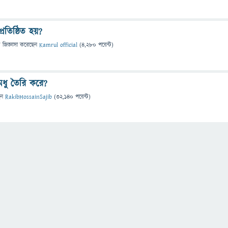
রতিষ্ঠিত হয়?
ে
জিজ্ঞাসা
করেছেন
Kamrul official
(
4,280
পয়েন্ট)
মধু তৈরি করে?
েন
RakibHossainSajib
(
32,140
পয়েন্ট)