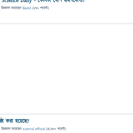
 Science Daily - কোনটা বেশি গ্রহণযোগ্য?
জিজ্ঞাসা
করেছেন
Xamil
(
170
পয়েন্ট)
ষ্ঠা করা হয়েছে?
ে
জিজ্ঞাসা
করেছেন
Kamrul official
(
4,280
পয়েন্ট)