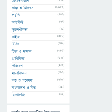
জ্যোতির্বিজ্ঞান
(1,989)
স্বাস্থ্য ও চিকিৎসা
(736)
প্রযুক্তি
(67)
আইকিউ
(81)
সৃজনশীলতা
(388)
লাইফ
(749)
বিবিধ
(385)
চিন্তা ও দক্ষতা
(620)
প্রাণিবিদ্যা
(225)
পরিবেশ
(487)
মনোবিজ্ঞান
(669)
তত্ত্ব ও গবেষণা
(112)
বাংলাদেশ ও বিশ্ব
(62)
মিথোলজি