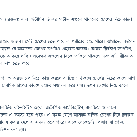
াব। রক্তস্বল্পতা বা ভিটামিন ডি-এর ঘাটতি এগুলো থাকলেও চোখের নিচে কালো
বিশ্রামের অভাব। সেটি চোখের হতে পারে বা শরীরের হতে পারে। আমাদের বর্তমান
মযুক্ত যে আমাদের চোখের চাপটাও এইজন্য অনেক। আমরা দীর্ঘক্ষণ ল্যাপটপ,
িকে তাকিয়ে থাকি। অনেক্ষণ এগুলোর দিকে তাকিয়ে থাকলে এবং এটি রীতিমত
ো দাগ হতে পারে।
প। অতিরিক্ত চাপ নিয়ে কাজ করলে বা চিন্তায় থাকলে চোখের নিচের কালো দাগ
া মানসিক চাপের কারণে রক্তের সঞ্চালন কমে যায়। তখন চোখের নিচে কালো
 অ্যালার্জিক রাইনাইটিস হোক, এটোপিক ডার্মাটাইটিস, একজিমা ও কমন
তাদের এ সমস্যা হতে পারে। এ সমস্ত রোগে আক্রান্ত বাক্তির চোখের নিচে চুলকায়।
াঘষি করার ফলে এ সমস্যা হতে পারে। একে সেকেন্ডারি পিআই বা পোস্ট
ন্টেশন বলা হয়।