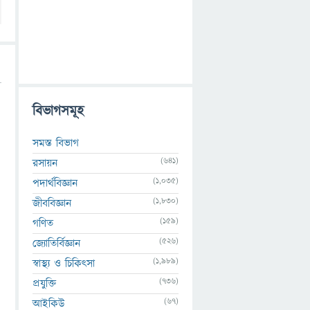
বিভাগসমূহ
সমস্ত বিভাগ
(641)
রসায়ন
(1,035)
পদার্থবিজ্ঞান
(1,830)
জীববিজ্ঞান
(159)
গণিত
(526)
জ্যোতির্বিজ্ঞান
(1,989)
স্বাস্থ্য ও চিকিৎসা
(736)
প্রযুক্তি
(67)
আইকিউ