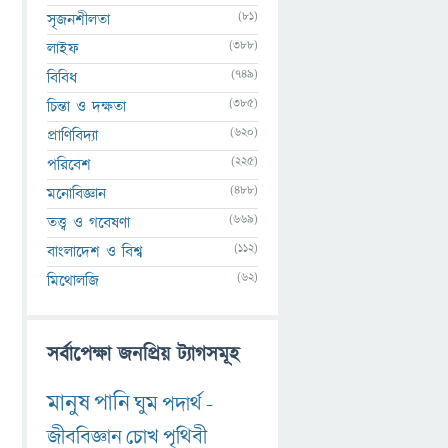
(81)
সৃজনশীলতা
(388)
লাইফ
(749)
বিবিধ
(385)
চিন্তা ও দক্ষতা
(620)
প্রাণিবিদ্যা
(225)
পরিবেশ
(488)
মনোবিজ্ঞান
(669)
তত্ত্ব ও গবেষণা
(112)
বাংলাদেশ ও বিশ্ব
(62)
মিথোলজি
সর্বাপেক্ষা জনপ্রিয় ট্যাগসমূহ
মানুষ
পানি
ঘুম
পদার্থ
-
জীববিজ্ঞান
চোখ
পৃথিবী