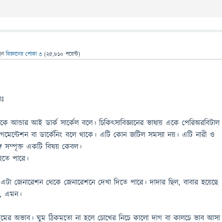
েন
বিজ্ঞানের পোকা ৩
(
25,810
পয়েন্ট)
নঃ
ে আন্ডার আই ডার্ক সার্কেল বলে। চিকিৎসাবিজ্ঞানের ভাষায় একে পেরিঅরবিটাল
গমেন্টেশন বা ডার্কেনিং বলে থাকে। এটি কোন জটিল সমস্যা নয়। এটি নারী ও
্গে সম্পৃক্ত একটি বিষয় কেবল।
 হতে পারে।
া জেনারেশন থেকে জেনারেশনে দেখা দিতে পারে। দাদার ছিল, বাবার হয়েছে
, এমন।
্ত ঘুমের অভাব। ঘুম ঠিকমতো না হলে চোখের নিচে কালো দাগ বা কালচে ভাব আসা