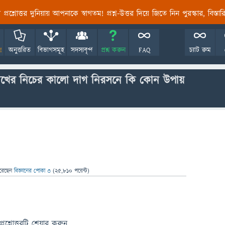
তির প্রশ্নোত্তর দুনিয়ায় আপনাকে স্বাগতম! প্রশ্ন-উত্তর দিয়ে জিতে নিন পুরস্কার, বিস্ত
!
অনুত্তরিত
বিভাগসমূহ
সদস্যবৃন্দ
প্রশ্ন করুন
FAQ
চ্যাট রুম
খের নিচের কালো দাগ নিরসনে কি কোন উপায়
রেছেন
বিজ্ঞানের পোকা ৩
(
25,810
পয়েন্ট)
প্রশ্নোত্তরটি শেয়ার করুন