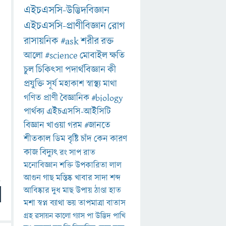
এইচএসসি-উদ্ভিদবিজ্ঞান
এইচএসসি-প্রাণীবিজ্ঞান
রোগ
রাসায়নিক
#ask
শরীর
রক্ত
আলো
#science
মোবাইল
ক্ষতি
চুল
চিকিৎসা
পদার্থবিজ্ঞান
কী
প্রযুক্তি
সূর্য
মহাকাশ
স্বাস্থ্য
মাথা
গণিত
প্রাণী
বৈজ্ঞানিক
#biology
পার্থক্য
এইচএসসি-আইসিটি
বিজ্ঞান
খাওয়া
গরম
#জানতে
শীতকাল
ডিম
বৃষ্টি
চাঁদ
কেন
কারণ
কাজ
বিদ্যুৎ
রং
সাপ
রাত
মনোবিজ্ঞান
শক্তি
উপকারিতা
লাল
আগুন
গাছ
মস্তিষ্ক
খাবার
সাদা
শব্দ
আবিষ্কার
দুধ
মাছ
উপায়
ঠাণ্ডা
হাত
মশা
স্বপ্ন
ব্যাথা
ভয়
তাপমাত্রা
বাতাস
গ্রহ
রসায়ন
কালো
গ্যাস
পা
উদ্ভিদ
পাখি