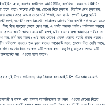
িক রাইনাইটিস হোক, এরপর এটোপিক ডার্মাটাইটিস, একজিমা—কমন ডার্মাটাইটিস
যা হতে পারে। তাদের যেটি হয়, চোখের নিচে চুলকায়। নিয়মিত চোখ চুলকাচ্ছে,
্যা হচ্ছে। একে আমরা সেকেন্ডারি পিআই বলে থাকি। পোস্ট ইনফ্লেমেটরি
টি হলো, অ্যানাটমিক্যাল ডিফেক্ট। আমাদের চোখের নিচে একটি গর্ত আছে। এক
ি। কিছু কিছু মানুষের ক্ষেত্রে দেখা যায়, এ গর্তটা অনেক গভীর। গভীরতার কারণে
বে কালচে ভাবটা আসে। আরেকটি হলো, চর্বি। বয়সের সঙ্গে আমাদের শরীরে যে
েখা যায়, চর্বি সরে যাচ্ছে। এটি সরে গেলেও একই ধরনের গর্তের প্রভাব পড়ছে।
েটি। বলিরেখা পড়ছে। ত্বক ঝুলে যাচ্ছে। আরেকটি হলো, চোখের নিচে পেশি আছে,
লি। চোখের নিচে যে ত্বক এটি পাতলা হয়। কিছু কিছু মানুষের ক্ষেত্রে এটি
রান্সলুসেন্ট হয়। এগুলো হলো কারণ।
করার দুই উপায় জানিয়েছে স্বাস্থ্য বিষয়ক ওয়েবসাইট টপ টেন হোম রেমেডি।
জ্বলকারী উপাদান এবং হালকা অ্যাসট্রিসজেন্ট উপাদান। এগুলো চোখের নিচের