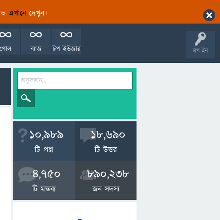
ারিত
এখানে
দেখুন।
পোল
ব্যাজ
টপ ইউজার
লগ ইন
10,989
18,690
টি প্রশ্ন
টি উত্তর
4,750
890,238
টি মন্তব্য
জন সদস্য