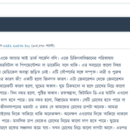
েন
HABA Audrita Roy
(
105,570
পয়েন্ট)
একে আন্ডার আই ডার্ক সার্কেল বলি। একে চিকিৎসাবিজ্ঞানের পরিভাষায়
রবিটাল বা পিগমেন্টেশন বা ডার্কেনিং বলে থাকি। এর সবচেয়ে ভালো বিষয়
েডিকেল অবস্থা জড়িত নেই। এটি সৌন্দর্যের সঙ্গে সম্পৃক্ত। নারী ও পুরুষ
। এর কারণ কী? একটি হলো জিনগত কারণ। এটা জেনারেশন থেকে জেনারেশন
ীয়ত আরেকটি কারণ হলো, ঘুমের অভাব। ঘুম ঠিকমতো না হলে চোখের নিচে কালো
ে। তিন নম্বর হলো, পুষ্টির অভাব। রক্তস্বল্পতা, ভিটামিন ডি-এর ঘাটতি এগুলো
াগ হতে পারে। চার নম্বর হলো, বিশ্রামের অভাব। সেটি চোখের হতে পারে বা
ং জীবনযাপনের ধরনটা এ রকম যে আমাদের চোখের চাপটা অনেক। আমরা
োবাইলের দিকে তাকিয়ে থাকি অনেকক্ষণ। অনেক্ষণ এগুলোর দিকে তাকিয়ে থাকলে
 পারে। মানসিক চাপ থেকেও চোখের নিচের কালো দাগ হতে পারে। ঘুমের
ারণে রক্তের সঞ্চালন কমে যায়। তখন চোখের নিচে কালো দাগটা আসে। এরপর