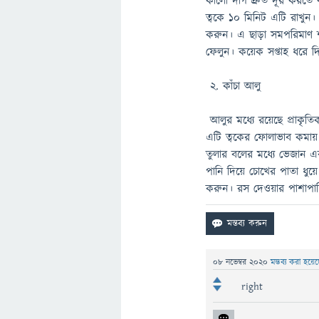
কালো দাগ দ্রুত দূর করতে
ত্বকে ১০ মিনিট এটি রাখুন।
করুন। এ ছাড়া সমপরিমাণ শশা
ফেলুন। কয়েক সপ্তাহ ধরে 
২. কাঁচা আলু
আলুর মধ্যে রয়েছে প্রাকৃতি
এটি ত্বকের ফোলাভাব কমায়
তুলার বলের মধ্যে ভেজান 
পানি দিয়ে চোখের পাতা ধুয়
করুন। রস দেওয়ার পাশাপা
08 নভেম্বর 2020
মন্তব্য করা হয়ে
right