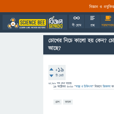
বিজ্ঞান ও প্রযুক্
বী হোম
প্রশ্ন
গরমাগরম
চোখের নিচে কালো হয় কেন? চো
আছে?
+19
টি ভোট
25,788
বার দেখা হয়েছে
19 অক্টোবর 2020
"
স্বাস্থ্য ও চিকিৎসা
" বিভাগে
জিজ্ঞাসা
ক
চোখ
কালো