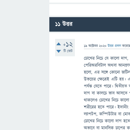
11
উত্তর
+12
19 অক্টোবর 2020
উত্তর প্রদান
করেছ
টি ভোট
চোখের নিচে যে কালো দাগ, 
পেরিঅরবিটাল অথবা আনফ্রাঅ
হলো, এর সঙ্গে কোনো জটিল ম
উভয়ের ক্ষেত্রেই এটি হয়
পর্যন্ত যেতে পারে। দ্বিত
দাগ বা কালচে ভাব আসতে পার
থাকলেও চোখের নিচে কালো দ
শরীরের হতে পারে। ইদানী
ল্যাপটপ, কম্পিউটার বা ম
চোখের নিচে কালো দাগ হতে
অভাবে বা মানসিক চাপের ক