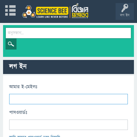
লগ ইন
লগ ইন
আমার ই-মেইলঃ
পাসওয়ার্ডঃ