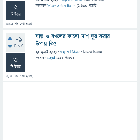
01 অগাস্ট 2021
"
স্বাস্থ্য ও চিকিৎসা
" বিভাগে
জিজ্ঞাসা
2
করেছেন
Muaz Affan Rafin
(
1,630
পয়েন্ট)
টি উত্তর
4,519
বার দেখা হয়েছে
ঘাড় ও বগলের কালো দাগ দূর করার
+1
উপায় কি?
টি ভোট
25 জুলাই 2021
"
স্বাস্থ্য ও চিকিৎসা
" বিভাগে
জিজ্ঞাসা
3
করেছেন
Sajid
(
130
পয়েন্ট)
টি উত্তর
3,444
বার দেখা হয়েছে