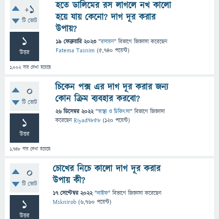
হতে ডালিমের রস লাগলে নখ কালো
+1
হয়ে যায় কেনো? দাগ দূর করার
টি ভোট
উপায়?
1
19 ফেব্রুয়ারি 2023
"
রসায়ন
" বিভাগে
জিজ্ঞাসা
করেছেন
Fatema Tasnim
(
5,740
পয়েন্ট)
উত্তর
1,002
বার দেখা হয়েছে
চিকেন পক্স এর দাগ দূর করার জন্য
0
কোন ক্রিম ব্যবহার করবো?
টি ভোট
26 ডিসেম্বর 2022
"
স্বাস্থ্য ও চিকিৎসা
" বিভাগে
জিজ্ঞাসা
1
করেছেন
Riyad7858
(
120
পয়েন্ট)
উত্তর
1,748
বার দেখা হয়েছে
চোখের নিচে কালো দাগ দূর করার
0
উপায় কী?
টি ভোট
17 সেপ্টেম্বর 2022
"
লাইফ
" বিভাগে
জিজ্ঞাসা
করেছেন
1
Msknirob
(
6,760
পয়েন্ট)
উত্তর