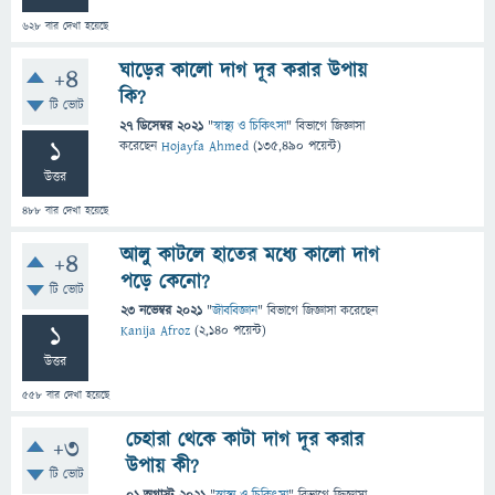
628
বার দেখা হয়েছে
ঘাড়ের কালো দাগ দূর করার উপায়
+4
কি?
টি ভোট
27 ডিসেম্বর 2021
"
স্বাস্থ্য ও চিকিৎসা
" বিভাগে
জিজ্ঞাসা
1
করেছেন
Hojayfa Ahmed
(
135,490
পয়েন্ট)
উত্তর
488
বার দেখা হয়েছে
আলু কাটলে হাতের মধ্যে কালো দাগ
+4
পড়ে কেনো?
টি ভোট
23 নভেম্বর 2021
"
জীববিজ্ঞান
" বিভাগে
জিজ্ঞাসা
করেছেন
1
Kanija Afroz
(
2,140
পয়েন্ট)
উত্তর
558
বার দেখা হয়েছে
চেহারা থেকে কাটা দাগ দূর করার
+3
উপায় কী?
টি ভোট