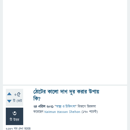
ঠোটের কালো দাগ দূর করার উপায়
+5
কি?
টি ভোট
24 এপ্রিল 2021
"
স্বাস্থ্য ও চিকিৎসা
" বিভাগে
জিজ্ঞাসা
3
করেছেন
Naimun Hassan Shehon
(
170
পয়েন্ট)
টি উত্তর
3,437
বার দেখা হয়েছে