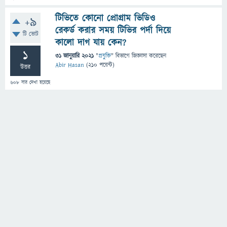
টিভিতে কোনো প্রোগ্রাম ভিডিও
+9
রেকর্ড করার সময় টিভির পর্দা দিয়ে
টি ভোট
কালো দাগ যায় কেন?
1
31 জানুয়ারি 2021
"
প্রযুক্তি
" বিভাগে
জিজ্ঞাসা
করেছেন
Abir Hasan
(
210
পয়েন্ট)
উত্তর
608
বার দেখা হয়েছে