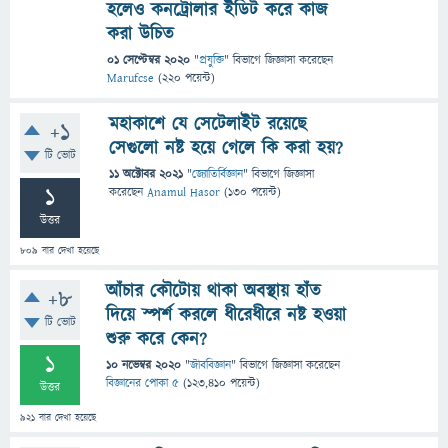
হলেও কনট্রোলার ইডিট করে কাজ
করা উচিত
01 সেপ্টেম্বর 2020
"
প্রযুক্তি
" বিভাগে
জিজ্ঞাসা
করেছেন
Marufcse
(
220
পয়েন্ট)
মহাকাশে যে সেটেলাইট রয়েছে
+1
সেগুলো নষ্ট হয়ে গেলে কি করা হয়?
টি ভোট
11 অক্টোবর 2021
"
জ্যোতির্বিজ্ঞান
" বিভাগে
জিজ্ঞাসা
1
করেছেন
Anamul Hasor
(
130
পয়েন্ট)
উত্তর
809
বার দেখা হয়েছে
আঁচার কৌটোয় থাকা অবস্থায় হাঁত
+8
দিয়ে স্পর্শ করলে ধীরেধীরে নষ্ট হওয়া
টি ভোট
শুরু করে কেন?
1
10 নভেম্বর 2020
"
জীববিজ্ঞান
" বিভাগে
জিজ্ঞাসা
করেছেন
বিজ্ঞানের পোকা ৫
(
123,410
পয়েন্ট)
উত্তর
921
বার দেখা হয়েছে