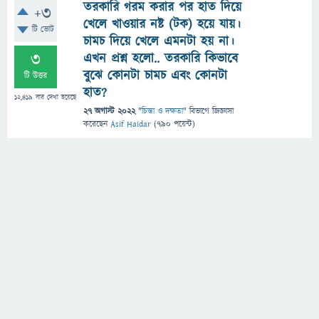
তরকারি গরম করার পর হাত দিয়ে
+3
খেলে খাওয়ার নষ্ট (টক) হয়ে যায়।
টি ভোট
চামচ দিয়ে খেলে এমনটা হয় না।
3
এখন প্রশ্ন হলো.. তরকারি কিভাবে
বুঝে কোনটা চামচ এবং কোনটা
টি উত্তর
হাত?
12,419
বার দেখা হয়েছে
27 অগাস্ট 2022
"
চিন্তা ও দক্ষতা
" বিভাগে
জিজ্ঞাসা
করেছেন
Asif Haidar
(
790
পয়েন্ট)