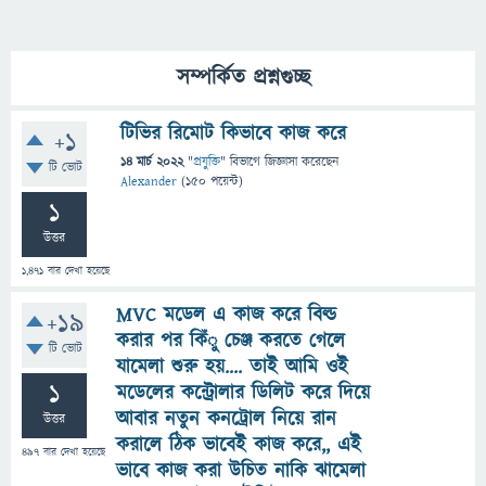
সম্পর্কিত প্রশ্নগুচ্ছ
টিভির রিমোট কিভাবে কাজ করে
+1
14 মার্চ 2022
"
প্রযুক্তি
" বিভাগে
জিজ্ঞাসা
করেছেন
টি ভোট
Alexander
(
150
পয়েন্ট)
1
উত্তর
1,471
বার দেখা হয়েছে
MVC মডেল এ কাজ করে বিল্ড
+19
করার পর কিঁু চেঞ্জ করতে গেলে
টি ভোট
যামেলা শুরু হয়.... তাই আমি ওই
1
মডেলের কন্ট্রোলার ডিলিট করে দিয়ে
আবার নতুন কনট্রোল নিয়ে রান
উত্তর
করালে ঠিক ভাবেই কাজ করে,, এই
497
বার দেখা হয়েছে
ভাবে কাজ করা উচিত নাকি ঝামেলা