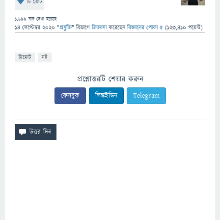
টি ভোট
1,699
বার দেখা হয়েছে
14 সেপ্টেম্বর 2020
"
প্রযুক্তি
" বিভাগে
জিজ্ঞাসা
করেছেন
বিজ্ঞানের পোকা ৫
(
123,410
পয়েন্ট)
রিমোট
নষ্ট
প্রশ্নোত্তরটি শেয়ার করুন
ফেসবুক
লিঙ্কইডিন
Telegram