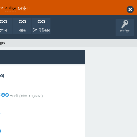
ারিত
এখানে
দেখুন।
পোল
ব্যাজ
টপ ইউজার
লগ ইন
ges
রম
130
পয়েন্ট (র‌্যাংক #
1,668
)
1
0