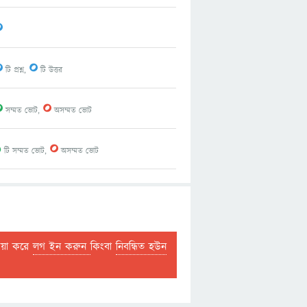
0
0
0
টি প্রশ্ন,
টি উত্তর
0
0
সম্মত ভোট,
অসম্মত ভোট
1
0
টি সম্মত ভোট,
অসম্মত ভোট
দয়া করে
লগ ইন করুন
কিংবা
নিবন্ধিত হউন