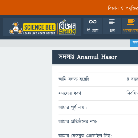
বিজ্ঞান ও প্রযুক্
বী হোম
প্রশ্ন
গরমাগরম
সদ
সদস্যঃ Anamul Hasor
আমি সদস্য হয়েছি
4 বছর
সদস্যের ধরণ
নিবন্ধ
আমার পূর্ণ নাম :
আমার প্রতিষ্ঠানের নাম:
আমার ফেসবুক প্রোফাইল লিঙ্ক: