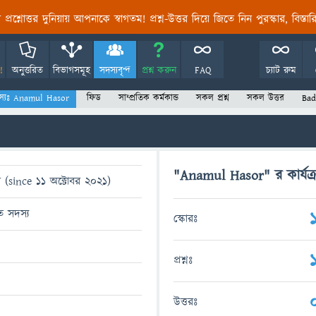
তির প্রশ্নোত্তর দুনিয়ায় আপনাকে স্বাগতম! প্রশ্ন-উত্তর দিয়ে জিতে নিন পুরস্কার, বিস্ত
!
অনুত্তরিত
বিভাগসমূহ
সদস্যবৃন্দ
প্রশ্ন করুন
FAQ
চ্যাট রুম
স্যঃ Anamul Hasor
ফিড
সাম্প্রতিক কর্মকান্ড
সকল প্রশ্ন
সকল উত্তর
Bad
"Anamul Hasor" র কার্যক্
 (since 11 অক্টোবর 2021)
িত সদস্য
স্কোরঃ
প্রশ্নঃ
উত্তরঃ