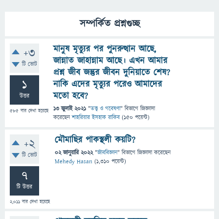
সম্পর্কিত প্রশ্নগুচ্ছ
মানুষ মৃত্যুর পর পুনরুত্থান আছে,
+3
জান্নাত জাহান্নাম আছে। এখন আমার
টি ভোট
প্রশ্ন জীব জন্তুর জীবন দুনিয়াতে শেষ?
1
নাকি এদের মৃত্যুর পরেও আমাদের
মতো হবে?
উত্তর
13 জুলাই 2021
"
তত্ত্ব ও গবেষণা
" বিভাগে
জিজ্ঞাসা
585
বার দেখা হয়েছে
করেছেন
শাহরিয়ার ইসহাক রাকিব
(
150
পয়েন্ট)
মৌমাছির পাকস্থলী কয়টি?
+2
02 জানুয়ারি 2022
"
জীববিজ্ঞান
" বিভাগে
জিজ্ঞাসা
করেছেন
টি ভোট
Mehedy Hasan
(
1,310
পয়েন্ট)
7
টি উত্তর
2,011
বার দেখা হয়েছে