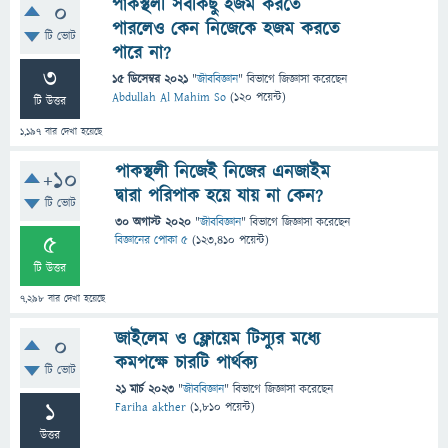
পাকস্থলী সবকিছু হজম করতে
0
পারলেও কেন নিজেকে হজম করতে
টি ভোট
পারে না?
3
15 ডিসেম্বর 2021
"
জীববিজ্ঞান
" বিভাগে
জিজ্ঞাসা
করেছেন
Abdullah Al Mahim So
(
120
পয়েন্ট)
টি উত্তর
1,197
বার দেখা হয়েছে
পাকস্থলী নিজেই নিজের এনজাইম
+10
দ্বারা পরিপাক হয়ে যায় না কেন?
টি ভোট
30 অগাস্ট 2020
"
জীববিজ্ঞান
" বিভাগে
জিজ্ঞাসা
করেছেন
5
বিজ্ঞানের পোকা ৫
(
123,410
পয়েন্ট)
টি উত্তর
7,298
বার দেখা হয়েছে
জাইলেম ও ফ্লোয়েম টিস্যুর মধ্যে
0
কমপক্ষে চারটি পার্থক্য
টি ভোট
21 মার্চ 2023
"
জীববিজ্ঞান
" বিভাগে
জিজ্ঞাসা
করেছেন
1
Fariha akther
(
1,810
পয়েন্ট)
উত্তর