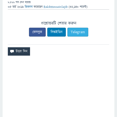
8,566
বার দেখা হয়েছে
05 মার্চ 2019
জিজ্ঞাসা
করেছেন
RakibHossainSajib
(
32,140
পয়েন্ট)
প্রশ্নোত্তরটি শেয়ার করুন
ফেসবুক
লিঙ্কইডিন
Telegram