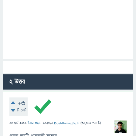
2
উত্তর
+3
টি ভোট
05 মার্চ 2019
উত্তর প্রদান
করেছেন
RakibHossainSajib
(
32,140
পয়েন্ট)