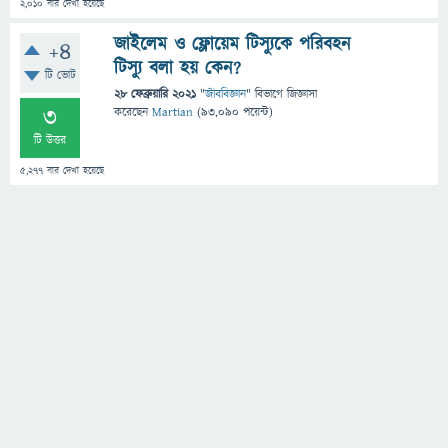
2,010
বার দেখা হয়েছে
জাইলেম ও ফ্লোয়েম টিস্যুকে পরিবহন
+4
টিস্যু বলা হয় কেন?
টি ভোট
28 ফেব্রুয়ারি 2021
"
জীববিজ্ঞান
" বিভাগে
জিজ্ঞাসা
3
করেছেন
Martian
(
93,090
পয়েন্ট)
টি উত্তর
5,277
বার দেখা হয়েছে