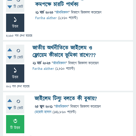
0
কমপক্ষে চারটি পার্থক্য
টি ভোট
21 মার্চ 2023
"
জীববিজ্ঞান
" বিভাগে
জিজ্ঞাসা
করেছেন
1
Fariha akther
(
1,810
পয়েন্ট)
উত্তর
4,695
বার দেখা হয়েছে
জাতীয় অর্থনীতিতে জাইলেম ও
0
ফ্লোয়েম কীভাবে ভূমিকা রাখে???
টি ভোট
21 মার্চ 2023
"
জীববিজ্ঞান
" বিভাগে
জিজ্ঞাসা
করেছেন
1
Fariha akther
(
1,810
পয়েন্ট)
উত্তর
301
বার দেখা হয়েছে
জাইলেম টিস্যু বলতে কী বুঝায়?
0
25 জুন 2021
"
জীববিজ্ঞান
" বিভাগে
জিজ্ঞাসা
করেছেন
টি ভোট
মেহেদী হাসান
(
141,860
পয়েন্ট)
3
টি উত্তর