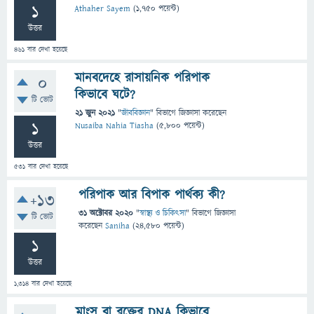
1
Athaher Sayem
(
1,750
পয়েন্ট)
উত্তর
461
বার দেখা হয়েছে
মানবদেহে রাসায়নিক পরিপাক
0
কিভাবে ঘটে?
টি ভোট
21 জুন 2021
"
জীববিজ্ঞান
" বিভাগে
জিজ্ঞাসা
করেছেন
1
Nusaiba Nahia Tiasha
(
5,800
পয়েন্ট)
উত্তর
531
বার দেখা হয়েছে
পরিপাক আর বিপাক পার্থক্য কী?
+13
31 অক্টোবর 2020
"
স্বাস্থ্য ও চিকিৎসা
" বিভাগে
জিজ্ঞাসা
টি ভোট
করেছেন
Saniha
(
24,580
পয়েন্ট)
1
উত্তর
1,314
বার দেখা হয়েছে
মাংস বা রক্তের DNA কিভাবে