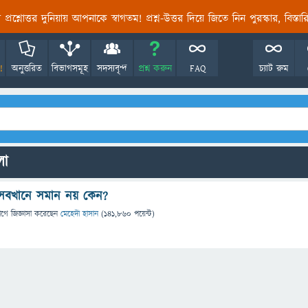
তির প্রশ্নোত্তর দুনিয়ায় আপনাকে স্বাগতম! প্রশ্ন-উত্তর দিয়ে জিতে নিন পুরস্কার, বিস্ত
!
অনুত্তরিত
বিভাগসমূহ
সদস্যবৃন্দ
প্রশ্ন করুন
FAQ
চ্যাট রুম
লো
চতা সবখানে সমান নয় কেন?
াগে
জিজ্ঞাসা
করেছেন
মেহেদী হাসান
(
141,860
পয়েন্ট)