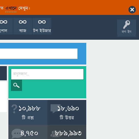
ারিত
এখানে
দেখুন।
পোল
ব্যাজ
টপ ইউজার
লগ ইন
10,988
18,690
টি প্রশ্ন
টি উত্তর
4,750
889,993