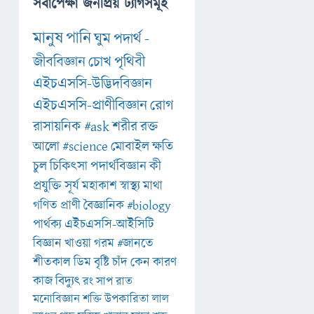
সর্বাপেক্ষা জনপ্রিয় ট্যাগসমূহ
মানুষ
পানি
ঘুম
পদার্থ
-
জীববিজ্ঞান
চোখ
পৃথিবী
এইচএসসি-উদ্ভিদবিজ্ঞান
এইচএসসি-প্রাণীবিজ্ঞান
রোগ
রাসায়নিক
#ask
শরীর
রক্ত
আলো
#science
মোবাইল
ক্ষতি
চুল
চিকিৎসা
পদার্থবিজ্ঞান
কী
প্রযুক্তি
সূর্য
মহাকাশ
স্বাস্থ্য
মাথা
গণিত
প্রাণী
বৈজ্ঞানিক
#biology
পার্থক্য
এইচএসসি-আইসিটি
বিজ্ঞান
খাওয়া
গরম
#জানতে
শীতকাল
ডিম
বৃষ্টি
চাঁদ
কেন
কারণ
কাজ
বিদ্যুৎ
রং
সাপ
রাত
মনোবিজ্ঞান
শক্তি
উপকারিতা
লাল