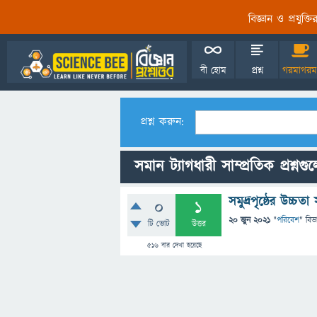
বিজ্ঞান ও প্রযুক্
বী হোম
প্রশ্ন
গরমাগরম
প্রশ্ন করুন:
সমান ট্যাগধারী সাম্প্রতিক প্রশ্নগু
সমুদ্রপৃষ্ঠের উচ্
0
1
20 জুন 2021
"
পরিবেশ
" বিভ
টি ভোট
উত্তর
516
বার দেখা হয়েছে