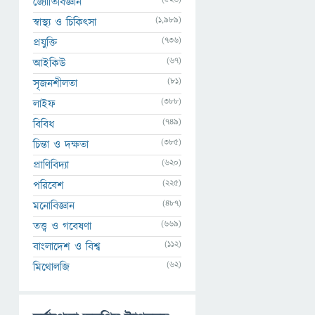
জ্যোতির্বিজ্ঞান
(1,989)
স্বাস্থ্য ও চিকিৎসা
(736)
প্রযুক্তি
(67)
আইকিউ
(81)
সৃজনশীলতা
(388)
লাইফ
(749)
বিবিধ
(385)
চিন্তা ও দক্ষতা
(620)
প্রাণিবিদ্যা
(225)
পরিবেশ
(487)
মনোবিজ্ঞান
(669)
তত্ত্ব ও গবেষণা
(112)
বাংলাদেশ ও বিশ্ব
(62)
মিথোলজি