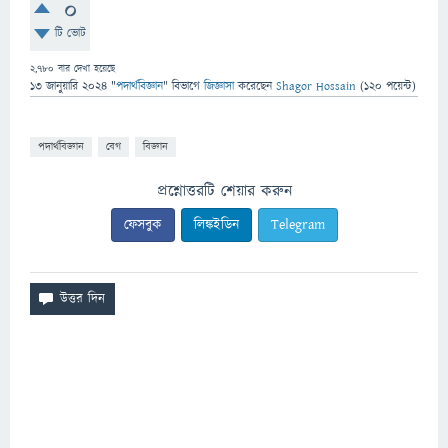
0
টি ভোট
2,780
বার দেখা হয়েছে
13 জানুয়ারি 2024
"
পদার্থবিজ্ঞান
" বিভাগে
জিজ্ঞাসা
করেছেন
Shagor Hossain
(
120
পয়েন্ট)
পদার্থবিজ্ঞান
বেগ
বিজ্ঞান
প্রশ্নোত্তরটি শেয়ার করুন
ফেসবুক
লিঙ্কইডিন
Telegram