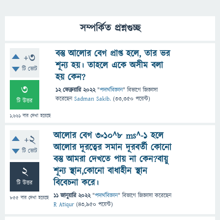
সম্পর্কিত প্রশ্নগুচ্ছ
বস্তু আলোর বেগ প্রাপ্ত হলে, তার ভর
+3
শূন্য হয়। তাহলে একে অসীম বলা
টি ভোট
হয় কেন?
3
12 ফেব্রুয়ারি 2022
"
পদার্থবিজ্ঞান
" বিভাগে
জিজ্ঞাসা
করেছেন
Sadman Sakib.
(
33,350
পয়েন্ট)
টি উত্তর
1,661
বার দেখা হয়েছে
আলোর বেগ ৩×১০^৮ ms^-1 হলে
+2
আলোর দূরত্বের সমান দূরবর্তী কোনো
টি ভোট
বস্তু আমরা দেখতে পায় না কেন?বায়ু
2
শূন্য স্থান,কোনো বাধাহীন স্থান
বিবেচনা করে।
টি উত্তর
11 জানুয়ারি 2022
"
পদার্থবিজ্ঞান
" বিভাগে
জিজ্ঞাসা
করেছেন
855
বার দেখা হয়েছে
R Atiqur
(
43,950
পয়েন্ট)