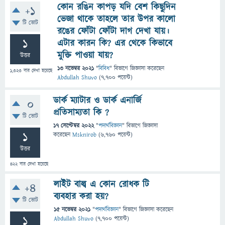
কোন রঙিন কাপড় যদি বেশ কিছুদিন
+1
ভেজা থাকে তাহলে তার উপর কালো
টি ভোট
রঙের ফোঁটা ফোঁটা দাগ দেখা যায়।
1
এটার কারন কি? এর থেকে কিভাবে
মুক্তি পাওয়া যায়?
উত্তর
13 নভেম্বর 2021
"
বিবিধ
" বিভাগে
জিজ্ঞাসা
করেছেন
1,323
বার দেখা হয়েছে
Abdullah Shuvo
(
7,700
পয়েন্ট)
ডার্ক ম্যাটার ও ডার্ক এনার্জি
0
প্রতিসাম্যতা কি ?
টি ভোট
17 সেপ্টেম্বর 2022
"
পদার্থবিজ্ঞান
" বিভাগে
জিজ্ঞাসা
1
করেছেন
Msknirob
(
6,760
পয়েন্ট)
উত্তর
422
বার দেখা হয়েছে
লাইট বাল্ব এ কোন রোধক টি
+4
ব্যবহার করা হয়?
টি ভোট
15 নভেম্বর 2021
"
পদার্থবিজ্ঞান
" বিভাগে
জিজ্ঞাসা
করেছেন
1
Abdullah Shuvo
(
7,700
পয়েন্ট)