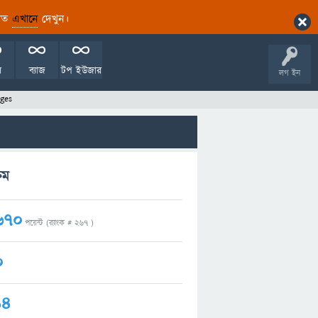
ারিত
এখানে
দেখুন।
ল
ব্যাজ
টপ ইউজার
লগ ইন
ges
রম
670
পয়েন্ট (র‌্যাংক #
267
)
0
14