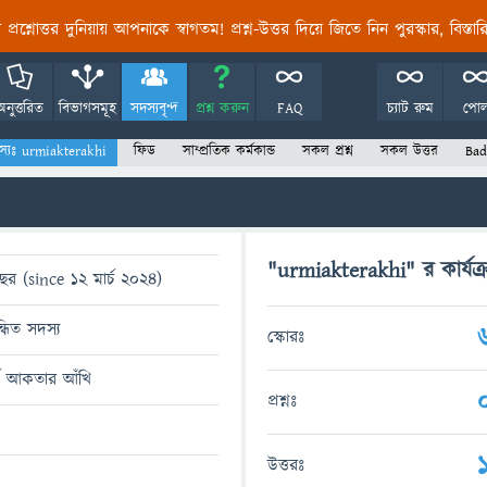
তির প্রশ্নোত্তর দুনিয়ায় আপনাকে স্বাগতম! প্রশ্ন-উত্তর দিয়ে জিতে নিন পুরস্কার, বিস্ত
অনুত্তরিত
বিভাগসমূহ
সদস্যবৃন্দ
প্রশ্ন করুন
FAQ
চ্যাট রুম
পো
স্যঃ urmiakterakhi
ফিড
সাম্প্রতিক কর্মকান্ড
সকল প্রশ্ন
সকল উত্তর
Bad
"urmiakterakhi" র কার্যক্
ছর (since 12 মার্চ 2024)
্ধিত সদস্য
স্কোরঃ
মি আকতার আঁখি
প্রশ্নঃ
উত্তরঃ