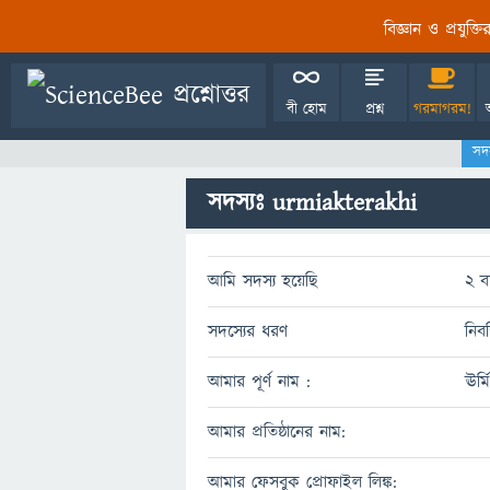
বিজ্ঞান ও প্রযুক্
বী হোম
প্রশ্ন
গরমাগরম!
সদ
সদস্যঃ urmiakterakhi
আমি সদস্য হয়েছি
2 ব
সদস্যের ধরণ
নিবন
আমার পূর্ণ নাম :
ঊর্
আমার প্রতিষ্ঠানের নাম:
আমার ফেসবুক প্রোফাইল লিঙ্ক: