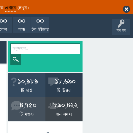
ারিত
এখানে
দেখুন।
পোল
ব্যাজ
টপ ইউজার
লগ ইন
10,989
18,690
টি প্রশ্ন
টি উত্তর
4,750
890,422
টি মন্তব্য
জন সদস্য