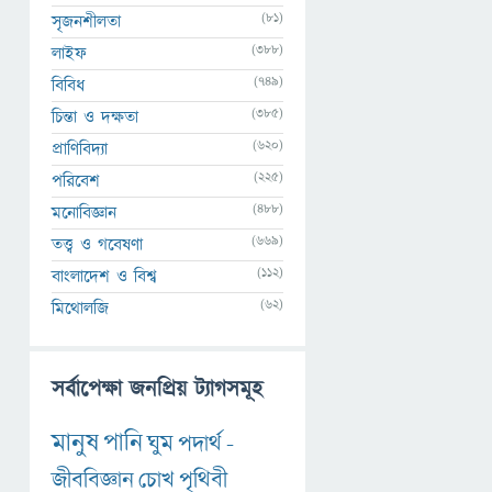
(81)
সৃজনশীলতা
(388)
লাইফ
(749)
বিবিধ
(385)
চিন্তা ও দক্ষতা
(620)
প্রাণিবিদ্যা
(225)
পরিবেশ
(488)
মনোবিজ্ঞান
(669)
তত্ত্ব ও গবেষণা
(112)
বাংলাদেশ ও বিশ্ব
(62)
মিথোলজি
সর্বাপেক্ষা জনপ্রিয় ট্যাগসমূহ
মানুষ
পানি
ঘুম
পদার্থ
-
জীববিজ্ঞান
চোখ
পৃথিবী