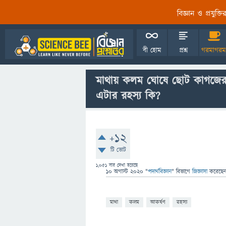
বিজ্ঞান ও প্রযুক্
বী হোম
প্রশ্ন
গরমাগরম
মাথায় কলম ঘোষে ছোট কাগজের
এটার রহস্য কি?
+12
টি ভোট
1,051
বার দেখা হয়েছে
10 অগাস্ট 2020
"
পদার্থবিজ্ঞান
" বিভাগে
জিজ্ঞাসা
করেছে
মাথা
কলম
আকর্ষণ
রহস্য