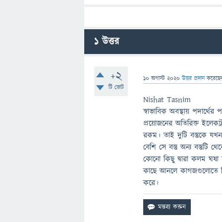
1
উত্তর
+2
10 অগাস্ট 2020
উত্তর প্রদান
করেছ
টি ভোট
Nishat Tasnim
স্বাভাবিক অবস্থায় পদার্থে
প্রয়োজনের অতিরিক্ত ইলেকট্রন
রকম। তাই দুটি বস্তুকে যখন
বেশি সে বস্তু অন্য বস্তুট
কোনো কিছু দ্বারা কলম ঘষ
কাছে আনলে কাগজগুলোতে বি
করে।