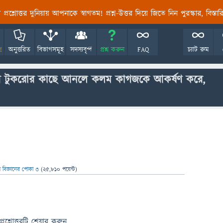
তির প্রশ্নোত্তর দুনিয়ায় আপনাকে স্বাগতম! প্রশ্ন-উত্তর দিয়ে জিতে নিন পুরস্কার, বিস্ত
!
অনুত্তরিত
বিভাগসমূহ
সদস্যবৃন্দ
প্রশ্ন করুন
FAQ
চ্যাট রুম
 টুকরোর কাছে আনলে কলম কাগজকে আকর্ষণ করে,
ন
বিজ্ঞানের পোকা ৩
(
25,810
পয়েন্ট)
প্রশ্নোত্তরটি শেয়ার করুন