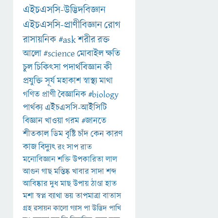
এইচএসসি-উদ্ভিদবিজ্ঞান
এইচএসসি-প্রাণীবিজ্ঞান
রোগ
রাসায়নিক
#ask
শরীর
রক্ত
আলো
#science
মোবাইল
ক্ষতি
চুল
চিকিৎসা
পদার্থবিজ্ঞান
কী
প্রযুক্তি
সূর্য
মহাকাশ
স্বাস্থ্য
মাথা
গণিত
প্রাণী
বৈজ্ঞানিক
#biology
পার্থক্য
এইচএসসি-আইসিটি
বিজ্ঞান
খাওয়া
গরম
#জানতে
শীতকাল
ডিম
বৃষ্টি
চাঁদ
কেন
কারণ
কাজ
বিদ্যুৎ
রং
সাপ
রাত
মনোবিজ্ঞান
শক্তি
উপকারিতা
লাল
আগুন
গাছ
মস্তিষ্ক
খাবার
সাদা
শব্দ
আবিষ্কার
দুধ
মাছ
উপায়
ঠাণ্ডা
হাত
মশা
স্বপ্ন
ব্যাথা
ভয়
তাপমাত্রা
বাতাস
গ্রহ
রসায়ন
কালো
গ্যাস
পা
উদ্ভিদ
পাখি