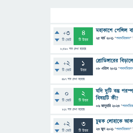
মহাকাশে পেন্সিল 
+3
4
25 মার্চ 2021
"
পদার্থবিজ্ঞান
" 
টি ভোট
টি উত্তর
8,590
বার দেখা হয়েছে
শ্রোডিঙ্গারের বিড়া
+2
1
08 এপ্রিল 2021
"
পদার্থবিজ্ঞা
টি ভোট
উত্তর
497
বার দেখা হয়েছে
যদি দুটি বস্তু পর
0
2
বিষয়টি কী?
টি ভোট
টি উত্তর
06 জানুয়ারি 2023
"
পদার্থবিজ
812
বার দেখা হয়েছে
চুম্বক লোহাকে আক
+2
3
23 জুন 2021
"
পদার্থবিজ্ঞান
" 
টি ভোট
টি উত্তর