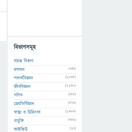
বিভাগসমূহ
সমস্ত বিভাগ
(641)
রসায়ন
(1,035)
পদার্থবিজ্ঞান
(1,830)
জীববিজ্ঞান
(159)
গণিত
(526)
জ্যোতির্বিজ্ঞান
(1,989)
স্বাস্থ্য ও চিকিৎসা
(736)
প্রযুক্তি
(67)
আইকিউ