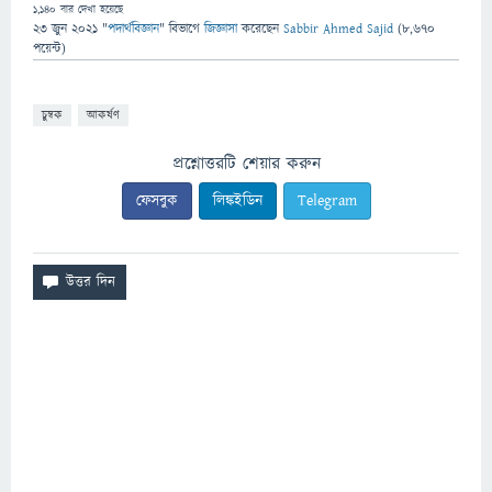
1,140
বার দেখা হয়েছে
23 জুন 2021
"
পদার্থবিজ্ঞান
" বিভাগে
জিজ্ঞাসা
করেছেন
Sabbir Ahmed Sajid
(
8,670
পয়েন্ট)
চুম্বক
আকর্ষণ
প্রশ্নোত্তরটি শেয়ার করুন
ফেসবুক
লিঙ্কইডিন
Telegram