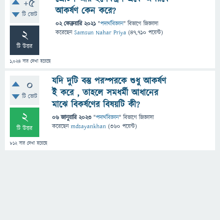
+5
আকর্ষণ কেন করে?
টি ভোট
02 ফেব্রুয়ারি 2021
"
পদার্থবিজ্ঞান
" বিভাগে
জিজ্ঞাসা
2
করেছেন
Samsun Nahar Priya
(
47,710
পয়েন্ট)
টি উত্তর
1,024
বার দেখা হয়েছে
যদি দুটি বস্তু পরস্পরকে শুধু আকর্ষণ
0
ই করে , তাহলে সমধর্মী আধানের
টি ভোট
মাঝে বিকর্ষণের বিষয়টি কী?
2
06 জানুয়ারি 2023
"
পদার্থবিজ্ঞান
" বিভাগে
জিজ্ঞাসা
করেছেন
mdsayankhan
(
360
পয়েন্ট)
টি উত্তর
812
বার দেখা হয়েছে