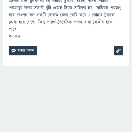
আপনি যখন চুম্বক বরাবর লোহার টুকরো ঘষেন, তখন লোহার
পরমাণুর উত্তর-সন্ধানী খুঁটি একই দিকে সারিবদ্ধ হয়। সারিবদ্ধ পরমাণু
দ্বারা উত্পন্ন বল একটি চৌম্বক ক্ষেত্র তৈরি করে । লোহার টুকরো
চুম্বক হয়ে গেছে। কিছু পদার্থ বৈদ্যুতিক প্রবাহ দ্বারা চুম্বকীয় হতে
পারে।
ধন্যবাদ।