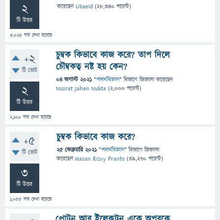
2
করেছেন
Ubaeid
(
28,340
পয়েন্ট)
টি উত্তর
3,025
বার দেখা হয়েছে
চুম্বক কিভাবে কাজ করে? তাপ দিলে
+2
চৌম্বকত্ব নষ্ট হয় কেন?
টি ভোট
04 অগাস্ট 2021
"
পদার্থবিজ্ঞান
" বিভাগে
জিজ্ঞাসা
করেছেন
2
Nusrat Jahan Nukta
(
2,000
পয়েন্ট)
টি উত্তর
2,108
বার দেখা হয়েছে
চুম্বক কিভাবে কাজ করে?
+5
25 ফেব্রুয়ারি 2021
"
পদার্থবিজ্ঞান
" বিভাগে
জিজ্ঞাসা
টি ভোট
করেছেন
Hasan Rizvy Pranto
(
39,270
পয়েন্ট)
3
টি উত্তর
1,055
বার দেখা হয়েছে
প্রোটন আর ইলেকট্রন একে অপরকে