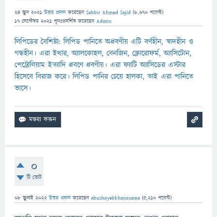
24 জুন 2021
উত্তর প্রদান
করেছেন
Sabbir Ahmed Sajid
(
8,670
পয়েন্ট)
17 সেপ্টেম্বর 2021
পূনঃপ্রদর্শিত
করেছেন
Admin
লিপিডের বৈশিষ্ট্য: লিপিড পানিতে অদ্রবণীয় এটি বর্ণহীন, স্বাদহীন ও
গন্ধহীন। এরা ইথার, অ্যালকোহল, বেনজিন, ক্লোরোফর্ম, অ্যাসিটোন,
পেট্রোলিয়াম ইত্যাদি দ্রবণে দ্রবণীয়। এরা ফ্যাটি অ্যাসিডের এস্টার
হিসেবে বিরাজ করে। লিপিড পানির চেয়ে হালকা, তাই এরা পানিতে
ভাসে।
0
টি ভোট
08 জুলাই 2022
উত্তর প্রদান
করেছেন
abushoyebkhanosama
(
5,210
পয়েন্ট)