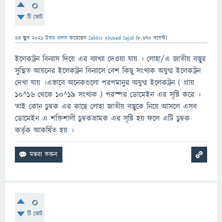
0
টি ভোট
23 জুন 2021
উত্তর প্রদান
করেছেন
Sabbir Ahmed Sajid
(
8,670
পয়েন্ট)
ইলেকট্রন বিন্যাস দিয়ে এর ব্যাখ্যা দেওয়া যায় । লোহা/এ জাতীয় বস্তুুর
সুস্থিত আয়নের ইলেকট্রন বিন্যাসে বেশ কিছু সংখ্যক অযুগ্ম ইলেকট্রন
দেখা যায় ।এভাবে অনেকগুলো পরপমানুর অযুগ্ম ইলেকট্রন ( প্রায়
10^16 থেকে 10^19 সংখ্যক ) পরস্পর ডোমেইন এর সৃষ্টি করে ।
তাই কোন চুম্বক এর কাছে লোহা জাতীয় বস্তুুকে নিয়ে আসলে এসব
ডোমেইন এ শক্তিশালী চুম্বকভ্রামক এর সৃষ্টি হয় ফলে এটি চুম্বক
কর্তৃক আকর্ষিত হয় ।
0
টি ভোট