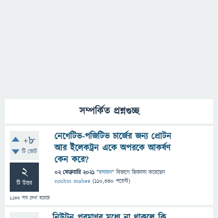
সম্পর্কিত প্রশ্নগুচ্ছ
নেগেটিভ-পজিটিভ চার্জের জন্য প্রোটন
+8
আর ইলেকট্রন একে অপরকে আকর্ষণ
টি ভোট
কেন করে?
2
02 ফেব্রুয়ারি 2021
"
রসায়ন
" বিভাগে
জিজ্ঞাসা
করেছেন
noshin mahee
(
110,340
পয়েন্ট)
টি উত্তর
1,143
বার দেখা হয়েছে
নিউটন পরমাণুর মধ্যে না থাকলে কি