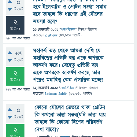
0
হবে ইলেকট্রন ও প্রোটন সংখ্যা সমান
টি ভোট
হবে তাহলে কি ধরণের এই মৌলের
2
সমস্যা হবে?
টি উত্তর
15 ফেব্রুয়ারি 2022
"
পদার্থবিজ্ঞান
" বিভাগে
জিজ্ঞাসা
করেছেন
R Atiqur
(
43,950
পয়েন্ট)
640
বার দেখা হয়েছে
মহাকর্ষ তত্ত্ব থেকে আমরা দেখি যে
+4
মহাবিশ্বের প্রতিটি বস্তু একে অপরকে
টি ভোট
আকর্ষণ করে। যেহেতু প্রতিটি বস্তু
2
একে অপরকে আকর্ষণ করছে, তার
পরেও মহাবিশ্ব কেন প্রসারিত হচ্ছে?
টি উত্তর
12 ফেব্রুয়ারি 2022
"
জ্যোতির্বিজ্ঞান
" বিভাগে
জিজ্ঞাসা
469
বার দেখা হয়েছে
করেছেন
Sadman Sakib.
(
33,350
পয়েন্ট)
কোনো মৌলের ভেতরে থাকা প্রোটন
0
কি কখনো ভাঙা সম্ভব(যদি ভাঙা যায়
টি ভোট
তাহলে কি কোনো বিশেষ পরিবর্তণ
2
দেখা যাবে)?