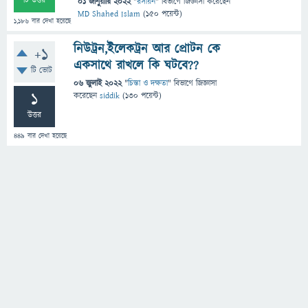
টি উত্তর
01 জানুয়ারি 2022
"
রসায়ন
" বিভাগে
জিজ্ঞাসা
করেছেন
MD Shahed Islam
(
150
পয়েন্ট)
1,186
বার দেখা হয়েছে
নিউট্রন,ইলেকট্রন আর প্রোটন কে
+1
একসাথে রাখলে কি ঘটবে??
টি ভোট
06 জুলাই 2022
"
চিন্তা ও দক্ষতা
" বিভাগে
জিজ্ঞাসা
1
করেছেন
siddik
(
130
পয়েন্ট)
উত্তর
449
বার দেখা হয়েছে