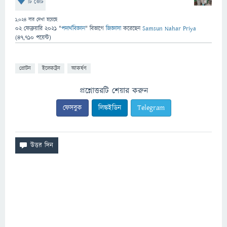
টি ভোট
1,024
বার দেখা হয়েছে
02 ফেব্রুয়ারি 2021
"
পদার্থবিজ্ঞান
" বিভাগে
জিজ্ঞাসা
করেছেন
Samsun Nahar Priya
(
47,710
পয়েন্ট)
প্রোটন
ইলেকট্রন
আকর্ষণ
প্রশ্নোত্তরটি শেয়ার করুন
ফেসবুক
লিঙ্কইডিন
Telegram