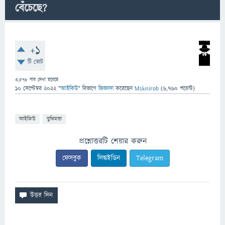
বেঁচেছে?
+1
টি ভোট
3,578
বার দেখা হয়েছে
10 সেপ্টেম্বর 2022
"
আইকিউ
" বিভাগে
জিজ্ঞাসা
করেছেন
Msknirob
(
6,760
পয়েন্ট)
আইকিউ
বুদ্ধিমত্তা
প্রশ্নোত্তরটি শেয়ার করুন
ফেসবুক
লিঙ্কইডিন
Telegram