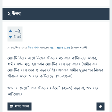
2
উত্তর
+2
টি ভোট
10 সেপ্টেম্বর 2022
উত্তর প্রদান
করেছেন
Md. Taseen Alam
(
8,590
পয়েন্ট)
মেয়েটি বিয়ের আগে নিজের জীবনের ২১ বছর কাটিয়েছে। আবার,
স্বামীর যখন মৃত্যু হয় তখন মেয়েটির বয়স ৬৫ বছর। (স্বামীর বয়স
মেয়েটির বয়স থেক ৫ বছর বেশি)। অতএব স্বামীর মৃত্যুর পর নিজের
জীবনের আরো ৯ বছর কাটিয়েছে। (৭৪-৬৫=৯)
অতএব, মেয়েটি তার জীবনের সর্বমোট (২১+৯) বছর বা, ৩০ বছর
কাটিয়েছে।