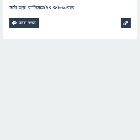
স্বামী ছাড়া কাটিয়েছে(74-44)=30বছর