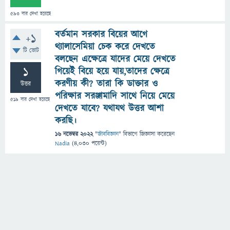
593
বার দেখা হয়েছে
বর্তমান সরকার বিয়ের আগে
+1
থ্যালাসেমিয়া চেক করে দেখতে
টি ভোট
বলছেন এক্ষেত্রে যাদের মেয়ে দেখতে
1
গিয়েই বিয়ে হয়ে যায়,তাদের ক্ষেত্রে
করণীয় কী? তারা কি ডাক্তার ও
উত্তর
পরিক্ষার সরঞ্জামাদি সাথে নিয়ে মেয়ে
519
বার দেখা হয়েছে
দেখতে যাবে? যথাযথ উত্তর আশা
করছি।
16 নভেম্বর 2022
"
জীববিজ্ঞান
" বিভাগে
জিজ্ঞাসা
করেছেন
Nadia
(
4,030
পয়েন্ট)