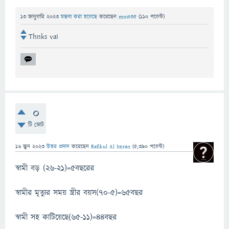
13 জানুয়ারি 2023
মন্তব্য করা হয়েছে
করেছেন
most35
(
110
পয়েন্ট)
Thnks vai
0
টি ভোট
16 জুন 2023
উত্তর প্রদান
করেছেন
Rafikul Al Imran
(
5,390
পয়েন্ট)
স্বামী বড় (26-21)=5বছরের
স্বামীর মৃত্যুর সময় স্ত্রীর বয়স(70-5)=65বছর
স্বামী সহ কাটিয়েছে(65-11)=44বছর