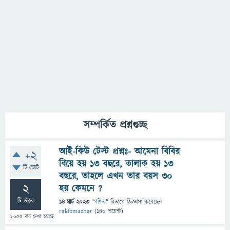
সম্পর্কিত প্রশ্নগুচ্ছ
আই-কিউ টেস্ট প্রশ্নঃ- আমেনা বিবির
+2
বিয়ে হয় ১৩ বছরে, তালাক হয় ১৩
টি ভোট
বছরে, তাহলে এখন তার বয়স ৩০
2
হয় কেমনে ?
টি উত্তর
14 মার্চ 2023
"
গণিত
" বিভাগে
জিজ্ঞাসা
করেছেন
rakibmazhar
(
140
পয়েন্ট)
1,055
বার দেখা হয়েছে